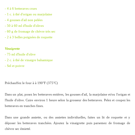
- 4 à 6 betteraves crues
- 1 c. à thé d'origan ou marjolaine
- 4 gousses d'ail non pelées
- 50 à 60 ml d'huile d'olives
- 60 g de fromage de chèvre très sec
- 2 à 3 belles poignées de roquette
Vinaigrette
- 75 ml d'huile d'olive
- 2 c. à thé de vinaigre balsamique
- Sel et poivre
Préchauffez le four à à 190°F (375°C)
Dans un plat, posez les betteraves entières, les gousses d'ail, la marjolaine et/ou l'origan et
l'huile d'olive. Cuire environ 1 heure selon la grosseur des betteraves. Pelez et coupez les
betteraves en tranches fines.
Dans une grande assiette, ou des assiettes individuelles, faites un lit de roquette et y
déposer les betteraves tranchées. Ajoutez la vinaigrette puis parsemez de fromage de
chèvre sec émietté.