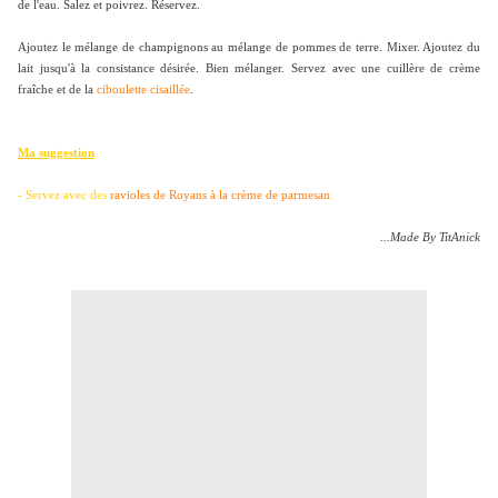
de l'eau. Salez et poivrez. Réservez.
Ajoutez le mélange de champignons au mélange de pommes de terre. Mixer. Ajoutez du
lait jusqu'à la consistance désirée. Bien mélanger. Servez avec une cuillère de crème
fraîche et de la
ciboulette cisaillée
.
Ma suggestion
-
Servez avec des
ravioles de Royans à la crème de parmesan
.
...Made By TitAnick