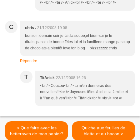
/> <br /> <br /> Anick<br /> <br /> <br /> <br />
C
chris .
21/12/2008 19:08
bonsoir, demain soir je fait la soupe,et bien-sur je te
dirais. passe de bonne fêtes toi et ta famillene mange pas trop
de chocolats a bientôt love ton blog bizzzzzzzz chris
Répondre
T
TitAnick
22/12/2008 16:26
<br /> Coucou<br /> tu m'en donneras des
nouvelles!!!<br /> Joyeuses fêtes à toi et ta famille et
à "l'an qué ven"!<br /> TitAnick<br /> <br /> <br />
< Que faire avec les
Quiche aux feuilles de
betteraves de mon panier?
blette et au bacon >