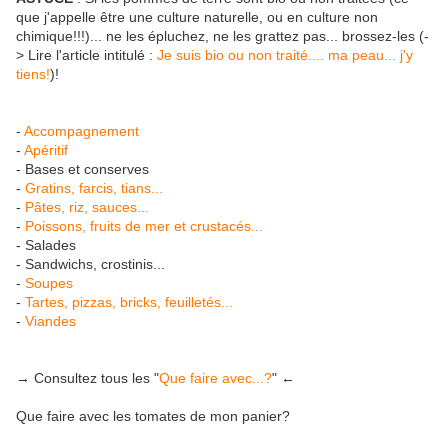
que j'appelle être une culture naturelle, ou en culture non
chimique!!!)... ne les épluchez, ne les grattez pas... brossez-les (-
> Lire l'article intitulé :
Je suis bio ou non traité.... ma peau... j'y
tiens!
)!
-
Accompagnement
-
Apéritif
- Bases et conserves
-
Gratins, farcis, tians...
-
Pâtes, riz, sauces...
-
Poissons, fruits de mer et crustacés...
- Salades
- Sandwichs, crostinis...
-
Soupes
-
Tartes, pizzas, bricks, feuilletés...
-
Viandes
→
Consultez tous les "
Que faire avec...?
" ←
Que faire avec les tomates de mon panier?