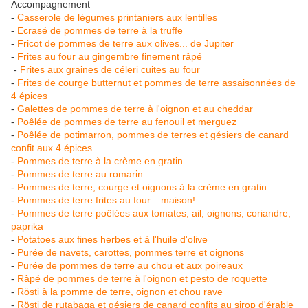
Accompagnement
-
Casserole de légumes printaniers aux lentilles
-
Ecrasé de pommes de terre à la truffe
-
Fricot de pommes de terre aux olives... de Jupiter
-
Frites au four au gingembre finement râpé
-
Frites aux graines de céleri cuites au four
-
Frites de courge butternut et pommes de terre assaisonnées de
4 épices
-
Galettes de pommes de terre à l'oignon et au cheddar
-
Poêlée de pommes de terre au fenouil et merguez
-
Poêlée de potimarron, pommes de terres et gésiers de canard
confit aux 4 épices
-
Pommes de terre à la crème en gratin
-
Pommes de terre au romarin
-
Pommes de terre, courge et oignons à la crème en gratin
-
Pommes de terre frites au four... maison!
-
Pommes de terre poêlées aux tomates, ail, oignons, coriandre,
paprika
-
Potatoes aux fines herbes et à l'huile d'olive
-
Purée de navets, carottes, pommes terre et oignons
-
Purée de pommes de terre au chou et aux poireaux
-
Râpé de pommes de terre à l'oignon et pesto de roquette
-
Rösti à la pomme de terre, oignon et chou rave
-
Rösti de rutabaga et gésiers de canard confits au sirop d'érable