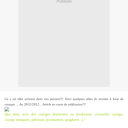
Publicité
Ca y est elles arrivent dans nos paniers!!!
Voici quelques idées de recettes à base de
courges
... Au 20/11/2012... Article en cours de odification!!!
Que faire avec des courges (butternut ou doubeurre, citrouille, courge,
courge musquée, pâtisson, potimarron, spaghetti...) ?