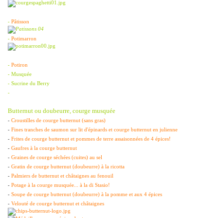
-
Pâtisson
-
Potimarron
-
Potiron
- Musquée
- Sucrine du Berry
-
Butternut ou doubeurre, courge musquée
-
Croustilles de courge butternut (sans gras)
-
Fines tranches de saumon sur lit d'épinards et courge butternut en julienne
-
Frites de courge butternut et pommes de terre assaisonnées de 4 épices!
-
Gaufres à la courge butternut
-
Graines de courge séchées (cuites) au sel
-
Gratin de courge butternut (doubeurre) à la ricotta
-
Palmiers de butternut et châtaignes au fenouil
-
Potage à la courge musquée... à la di Stasio!
-
Soupe de courge butternut (doubeurre) à la pomme et aux 4 épices
-
Velouté de courge butternut et châtaignes