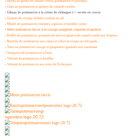
-
Bricks au gésier de canard confit, potimarron et poireaux
-
Cake au potimarron et gésiers de canards confits
- Gâteau de potimarron à la crème de châtaigne (->
recette en cours
)
-
Graines de courge séchées (cuites) au sel
-
Mijoté de potimarron, tomates, oignons et lentilles vertes
-
Minis potimarron farcis à la courge spaghetti, roquette et jambon
-
Poêlée de potimarron, pommes de terre et gésiers de canard confit aux 4
épices
-
Raviolis de potimarron aux cèpes et céleri en soupe ou tels quels...
-
Tarte au potimarron courge et gingembre gratinée aux parmesan
-
Tempuras de potimarron à l'anis
-
Velouté de potimarron et lentilles
-
Velouté de potimarron aux noix de St-Jacques