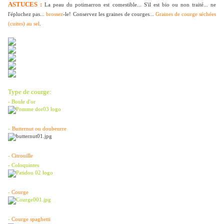
ASTUCES :
La peau du potimarron est comestible... S'il est bio ou non traité... ne
l'épluchez pas...
brossez
-le!
Conservez les graines de courges...
Graines de courge séchées
(cuites) au sel
.
Type de courge:
- Boule d'or
-
Butternut ou doubeurre
-
Citrouille
- Coloquintes
-
Courge
-
Courge spaghetti