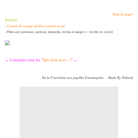
Haut de page^
Potiron
-
Graines de courge séchées (cuites) au sel
- Pâtes aux poireaux, potiron, épinards, ricotta et sauge (->
recette en cours
)
→ Consultez tous les "
Que faire avec...?
" ←
De la Fourchette aux papilles Estomaquées ... Made By TitAnick