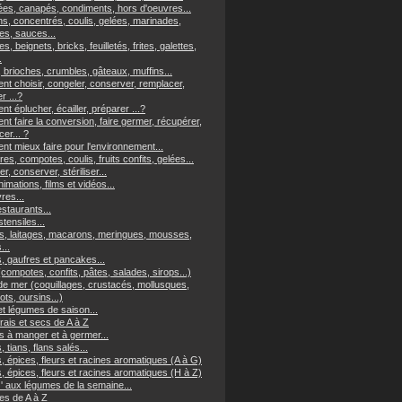
es, canapés, condiments, hors d'oeuvres...
ns, concentrés, coulis, gelées, marinades,
s, sauces...
es, beignets, bricks, feuilletés, frites, galettes,
.
 brioches, crumbles, gâteaux, muffins...
t choisir, congeler, conserver, remplacer,
er ...?
 éplucher, écailler, préparer ...?
t faire la conversion, faire germer, récupérer,
er... ?
t mieux faire pour l'environnement...
res, compotes, coulis, fruits confits, gelées...
r, conserver, stériliser...
imations, films et vidéos...
vres...
staurants...
tensiles...
, laitages, macarons, meringues, mousses,
...
, gaufres et pancakes...
(compotes, confits, pâtes, salades, sirops...)
 de mer (coquillages, crustacés, mollusques,
ts, oursins...)
et légumes de saison...
frais et secs de A à Z
s à manger et à germer...
, tians, flans salés...
, épices, fleurs et racines aromatiques (A à G)
, épices, fleurs et racines aromatiques (H à Z)
z' aux légumes de la semaine...
s de A à Z