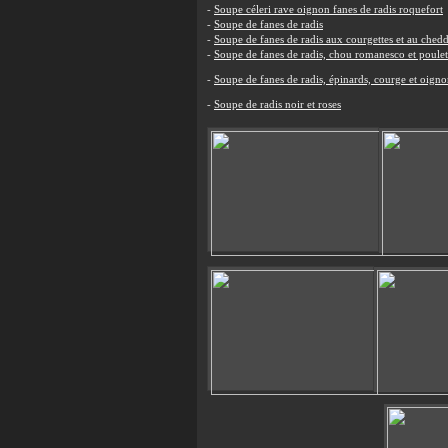
-
Soupe céleri rave oignon fanes de radis roquefort
-
Soupe de fanes de radis
-
Soupe de fanes de radis aux courgettes et au ched
-
Soupe de fanes de radis, chou romanesco et poulet
-
Soupe de fanes de radis, épinards, courge et oigno
-
Soupe de radis noir et roses