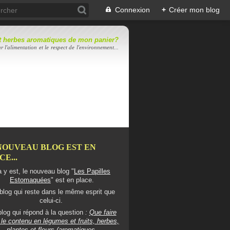
Connexion
+
Créer mon blog
 et herbes aromatiques de mon panier?
r l'alimentation et le respect de l'environnement...
NOUVEAU BLOG EST EN
E...
 y est, le nouveau blog "
Les Papilles
Estomaquées
" est en place.
blog qui reste dans le même esprit que
celui-ci.
log qui répond à la question
:
Que faire
le contenu en légumes et fruits, herbes,
plantes et fleurs (aromatiques,