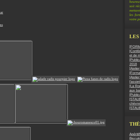
heureus
soit ré
mettant
dar
les fo
votre pr
ns
LES
[FORMA
[Confér
et de 
[Public
2018
[Ateli
[Format
[Atelie
l’assie
[La Ro
aux bai
[Public
[STAUB]
chèvre
[STAUB
TH
Apériti
Biscuit