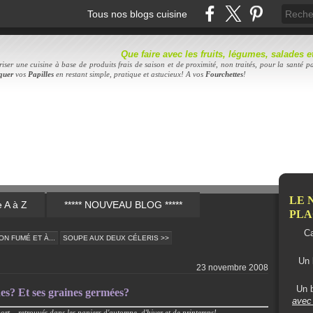
Tous nos blogs cuisine
Que faire avec les fruits, légumes, salades
iser une cuisine à base de produits frais de saison et de proximité, non traités, pour la santé pa
quer
vos
Papilles
en restant simple, pratique et astucieux! A vos
Fourc
hettes
!
LE 
e A à Z
***** NOUVEAU BLOG *****
PLAC
Ca
N FUMÉ ET À...
SOUPE AUX DEUX CÉLERIS >>
Un 
23 novembre 2008
Un b
anes? Et ses graines germées?
avec 
ort... retrouvés dans les paniers d'automne, d'hiver et de printemps!