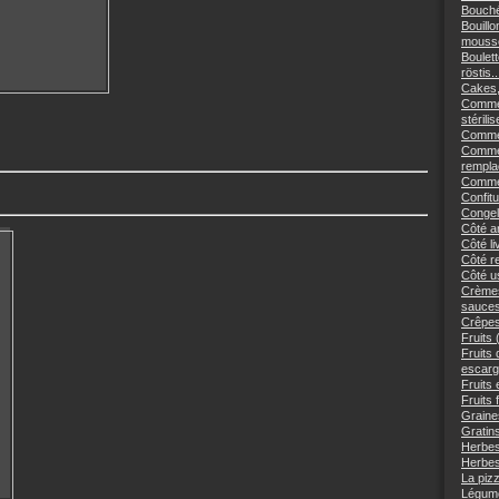
Bouché
Bouillo
mousse
Boulett
röstis..
Cakes,
Commen
stérilis
Comment
Commen
remplac
Commen
Confitu
Congele
Côté an
Côté li
Côté re
Côté us
Crèmes
sauces
Crêpes
Fruits 
Fruits
escargo
Fruits 
Fruits 
Graine
Gratins
Herbes
Herbes
La piz
Légume