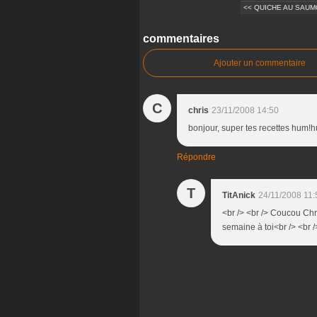
<< QUICHE AU SAUMO
commentaires
Ajouter un commentaire
C
chris
23/11/2008 14:50
bonjour, super tes recettes h
Répondre
T
TitAnick
24/11/2008 11:
<br /> <br /> Coucou Chri
semaine à toi<br /> <br />