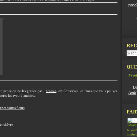
cond
REC
QUE
Fruit
Dé
 épluchez ou ne les grattez pas...
brossez
-les!
Conservez les fanes que vous pouvez
Août
après les avoir blanchies.
ence toutes fleurs
PAR
 et chèvre
Coucou
Je réa
bonheur