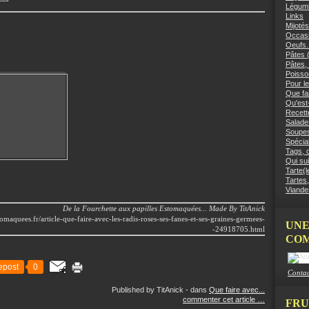
Légumi
Links
Mijotés
Occasi
Oeufs.
Pâtes (
Pâtes, 
Poisso
Pour le
Que fai
Qu'est
Recett
Salades
Soupes
Spécial
Tags, c
Qui sui
Tarte(l
Tartes,
Viandes
De la Fourchette aux papilles Estomaquées... Made By TitAnick
omaquees.fr/article-que-faire-avec-les-radis-roses-ses-fanes-et-ses-graines-germees-
UNE
-24918705.html
COM
epost
0
Contac
Published by TitAnick
-
dans
Que faire avec...
commenter cet article
…
FRU