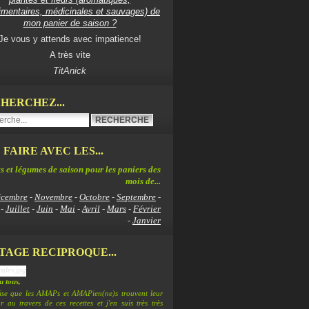
imentaires, médicinales et sauvages) de
mon panier de saison ?
Je vous y attends avec impatience!
A très vite
TitAnick
HERCHEZ...
 FAIRE AVEC LES...
s et légumes de saison pour les paniers des
mois de...
cembre
-
Novembre
-
Octobre
-
Septembre
-
-
Juillet
-
Juin
-
Mai
-
Avril
-
Mars
-
Février
-
Janvier
TAGE RECIPROQUE...
 tous,
lise que les AMAPs et AMAPien(ne)s trouvent leur
 au travers de ces recettes et j'en suis très très