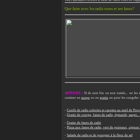
Que faire avec les radis roses et ses fanes?
ASTUCES :
Si ils sont bio ou non traités... ne les
cuisiner en
soupe
ou en
gratin
ou pour les congeler 
-
Confit de radis colorées et carottes au miel de Prov
-
Gratin de courge, fanes de radis, épinards, sauge...
-
Gratin de fanes de radis
-
Pizza aux fanes de radis, vert de poireaux, oignon
-
Salade de radis et de pourpier à la fleur de sel