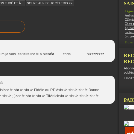
SAIS
N FUMÉ ET À...
SOUPE AUX DEUX CÉLERIS >>
Légum
Auber
Céleris
Chou 
Épinar
de terr
(ou g
Fruits 
um!hum je vais les faire<br /> a bientôt chris bizzzzzzzz
REC
REC
Abonne
publiés
Email
55
s!<br /> <br /> <br /> Fidèle au RDV<br /> <br /> <br /> Bonne
 <br /> ;-)<br /> <br /> <br /> TitAnick<br /> <br /> <br /> <br />
PAR