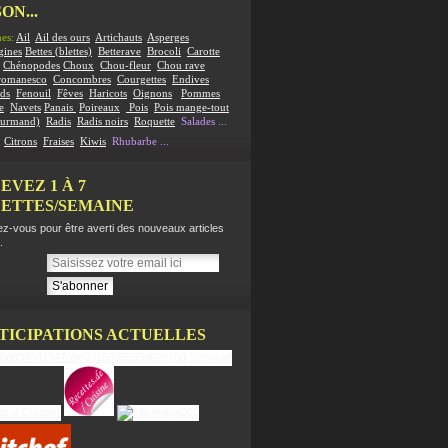
ON...
es:
Ail
Ail des ours
Artichauts
Asperges
gines
Bettes (blettes)
Betterave
Brocoli
Carotte
Chénopodes
Choux
Chou-fleur
Chou rave
romanesco
Concombres
Courgettes
Endives
ds
Fenouil
Fêves
Haricots
Oignons
Pommes
e
Navets
Panais
Poireaux
Pois
Pois mange-tout
ourmand)
Radis
Radis noirs
Roquette
Salades
...
:
Citrons
Fraises
Kiwis
Rhubarbe
...
EVEZ 1 À 7
ETTES/SEMAINE
z-vous pour être averti des nouveaux articles
.
TICIPATIONS ACTUELLES