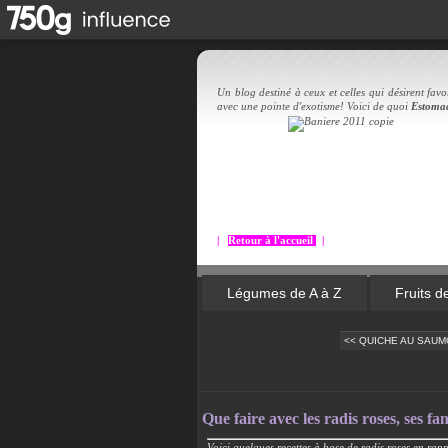
Un blog destiné à ceux et celles qui désirent favor
avec une pointe d'exotisme! Voici de quoi
Estoma
|
Retour à l'accueil
|
Légumes de A à Z
Fruits d
<< QUICHE AU SAUMO
Que faire avec les radis roses, ses f
Voici quelques recettes à base de radis roses en rapp