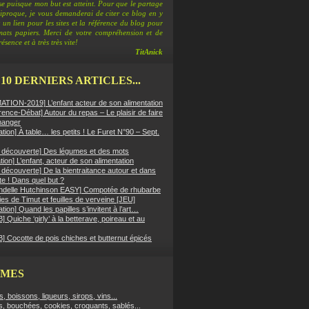
e puisque mon but est atteint. Pour que le partage
ciproque, je vous demanderai de citer ce blog en y
 un lien pour les sites et la référence du blog pour
rmats papiers. Merci de votre compréhension et de
ésence et à très très vite!
TitAnick
 10 DERNIERS ARTICLES...
TION-2019] L’enfant acteur de son alimentation
ence-Débat] Autour du repas – Le plaisir de faire
manger
ation] À table… les petits ! Le Furet N°90 – Sept.
er découverte] Des légumes et des mots
ion] L’enfant, acteur de son alimentation
r découverte] De la bientraitance autour et dans
tte ! Dans quel but ?
ndelle Hutchinson EASY] Compotée de rhubarbe
es de Timut et feuilles de verveine [JEU]
ation] Quand les papilles s’invitent à l’art…
 Quiche ‘girly’ à la betterave, poireau et au
] Cocotte de pois chiches et butternut épicés
ÈMES
fs, boissons, liqueurs, sirops, vins...
s, bouchées, cookies, croquants, sablés...