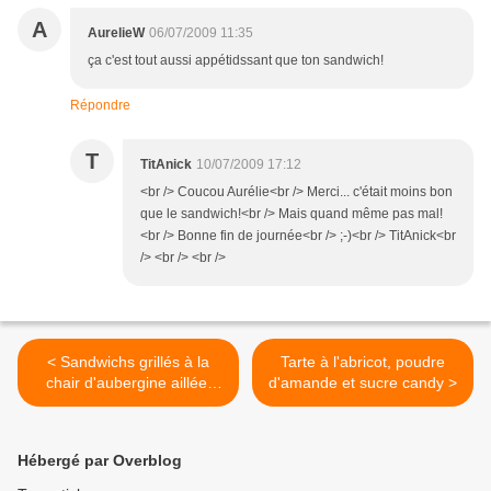
A
AurelieW
06/07/2009 11:35
ça c'est tout aussi appétidssant que ton sandwich!
Répondre
T
TitAnick
10/07/2009 17:12
<br /> Coucou Aurélie<br /> Merci... c'était moins bon
que le sandwich!<br /> Mais quand même pas mal!
<br /> Bonne fin de journée<br /> ;-)<br /> TitAnick<br
/> <br /> <br />
< Sandwichs grillés à la
Tarte à l'abricot, poudre
chair d'aubergine aillée,
d'amande et sucre candy >
tomate, fêta, basilic
Hébergé par Overblog