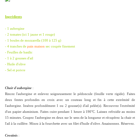
Ingrédients
- 1 aubergine
- 2 tomates (ici 1 jaune et 1 rouge)
- 1 boules de mozzarella (100 à 125 g)
- 4 tranches de
pain maison
sec coupée finement
- Feuilles de basilic
- 1 à 2 gousses d'ail
- Huile d'olive
- Sel et poivre
Chair d'aubergine
:
Rincez l'aubergine et enlevez soigneusement le pédoncule (feuille verte rigide). Faites
deux fentes profondes en croix avec un couteau long et fin à cette extrémité de
l'aubergine. Insérez profondément 1 ou 2 gousse(s) d'ail pelée(s). Recouvrez l'extrémité
d'un papier aluminium. Faites cuire pendant 1 heure à 190°C. Laissez refroidir au moins
15 minutes. Coupez l'aubergine en deux sur le sens de la longueur et récupérez la chair et
l'ail à la cuillère. Mixez à la fourchette avec un filet d'huile d'olive. Assaisonnez. Réservez.
Crostinis
: