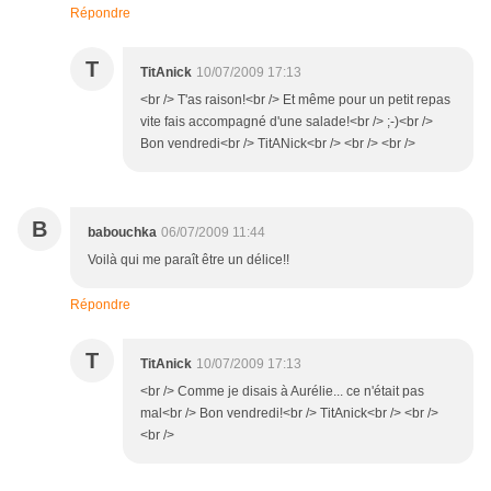
Répondre
T
TitAnick
10/07/2009 17:13
<br /> T'as raison!<br /> Et même pour un petit repas
vite fais accompagné d'une salade!<br /> ;-)<br />
Bon vendredi<br /> TitANick<br /> <br /> <br />
B
babouchka
06/07/2009 11:44
Voilà qui me paraît être un délice!!
Répondre
T
TitAnick
10/07/2009 17:13
<br /> Comme je disais à Aurélie... ce n'était pas
mal<br /> Bon vendredi!<br /> TitAnick<br /> <br />
<br />