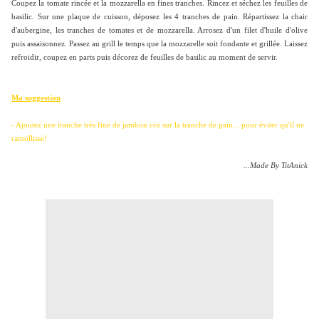
Coupez la tomate rincée et la mozzarella en fines tranches. Rincez et séchez les feuilles de
basilic. Sur une plaque de cuisson, déposez les 4 tranches de pain. Répartissez la chair
d'aubergine, les tranches de tomates et de mozzarella. Arrosez d'un filet d'huile d'olive
puis assaisonnez. Passez au grill le temps que la mozzarelle soit fondante et grillée. Laissez
refroidir, coupez en parts puis décorez de feuilles de basilic au moment de servir.
Ma suggestion
-
Ajoutez une tranche très fine de jambon cru sur la tranche de pain... pour éviter qu'il ne
ramollisse!
...Made By TitAnick