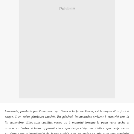
Publicité
L'amande, produite par l'amandier qui fleuri à la fin de l'hiver, est le noyau d'un fruit à
coque. Il en existe plusieurs variétés. En général, les amandes arrivent à maturité vers la
fin septembre. Elles sont cueillies vertes ou à maturité lorsque la peau verte sèche et
noircie sur l'arbre et laisse apparaître la coque beige et épaisse. Cette coque renferme un
ou deux noyaux brunâtre(s) de forme ovoïde plus ou moins aplatie avec une extrémité