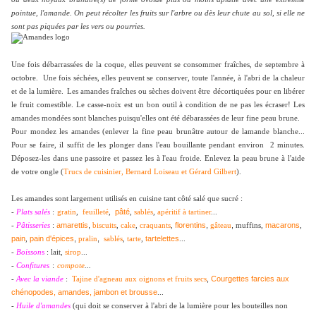
pointue, l'amande. On peut récolter les fruits sur l'arbre ou dès leur chute au sol, si elle ne
sont pas piquées par les vers ou pourries.
Une fois débarrassées de la coque, elles peuvent se consommer fraîches, de septembre à
octobre. Une fois séchées, elles peuvent se conserver, toute l'année, à l'abri de la chaleur
et de la lumière.
Les amandes fraîches ou sèches doivent être décortiquées pour en libérer
le fruit comestible. Le casse-noix est un bon outil à condition de ne pas les écraser! Les
amandes mondées sont blanches puisqu'elles ont été débarassées de leur fine peau brune.
Pour mondez les amandes (enlever la fine peau brunâtre autour de lamande blanche...
Pour se faire, il suffit de les plonger dans l'eau bouillante pendant environ 2 minutes.
Déposez-les dans une passoire et passez les à l'eau froide. Enlevez la peau brune à l'aide
de votre ongle (
Trucs de cuisinier, Bernard Loiseau et Gérard Gilbert
).
Les amandes sont largement utilisés en cuisine tant côté salé que sucré :
pâté
-
Plats salés
:
gratin
,
feuilleté
,
,
sablés
,
apéritif à tartiner
...
amarettis
,
florentins
,
,
macarons
-
Pâtisseries
:
biscuits
,
cake
,
craquants
,
gâteau
muffins,
,
pain
pain d'épices
,
,
tartelettes
,
pralin
sablés
,
tarte
,
...
-
Boisson
s
: lait,
sirop
...
-
Confitures
:
compote
...
,
Courgettes farcies aux
-
Avec la viande
:
Tajine d'agneau aux oignons et fruits secs
chénopodes, amandes, jambon et brousse
...
-
Huile d'amandes
(qui doit se conserver à l'abri de la lumière pour les bouteilles non