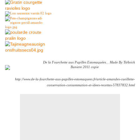
De la Fourchette aux Papilles Estomaquées... Made By TitAnick
http://www.de-la-fourchette-aux-papilles-estomaquees.fr/article-amandes-cueillette-
conservation-consommation-et-idees-recettes-57837832.html