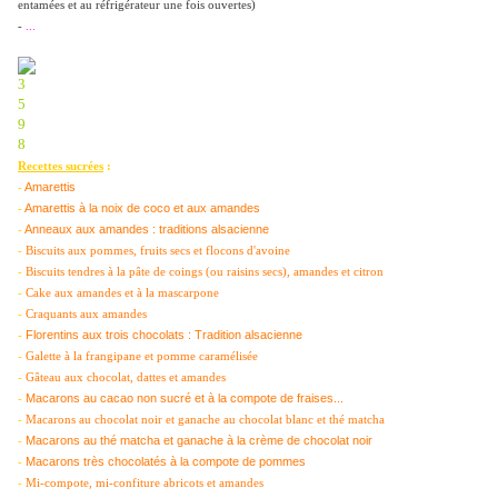
entamées et au réfrigérateur une fois ouvertes)
-
...
Recettes sucrées
:
Amarettis
-
Amarettis à la noix de coco et aux amandes
-
Anneaux aux amandes : traditions alsacienne
-
-
Biscuits aux pommes, fruits secs et flocons d'avoine
-
Biscuits tendres à la pâte de coings (ou raisins secs), amandes et citron
-
Cake aux amandes et à la mascarpone
-
Craquants aux amandes
Florentins aux trois chocolats : Tradition alsacienne
-
-
Galette à la frangipane et pomme caramélisée
-
Gâteau aux chocolat, dattes et amandes
Macarons au cacao non sucré et à la compote de fraises...
-
-
Macarons au chocolat noir et ganache au chocolat blanc et thé matcha
Macarons au thé matcha et ganache à la crème de chocolat noir
-
Macarons très chocolatés à la compote de pommes
-
-
Mi-compote, mi-confiture abricots et amandes