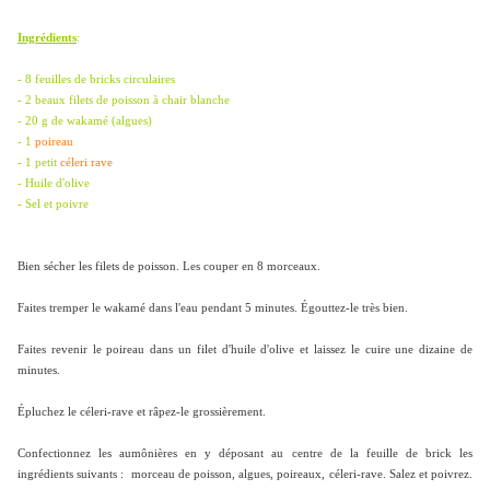
Ingrédients
:
- 8 feuilles de bricks circulaires
- 2 beaux filets de poisson à chair blanche
- 20 g de wakamé (algues)
- 1
poireau
- 1 petit
céleri rave
- Huile d'olive
- Sel et poivre
Bien sécher les filets de poisson. Les couper en 8 morceaux.
Faites tremper le wakamé dans l'eau pendant 5 minutes. Égouttez-le très bien.
Faites revenir le poireau dans un filet d'huile d'olive et laissez le cuire une dizaine de
minutes.
Épluchez le céleri-rave et râpez-le grossièrement.
Confectionnez les aumônières en y déposant au centre de la feuille de brick les
ingrédients suivants : morceau de poisson, algues, poireaux, céleri-rave. Salez et poivrez.