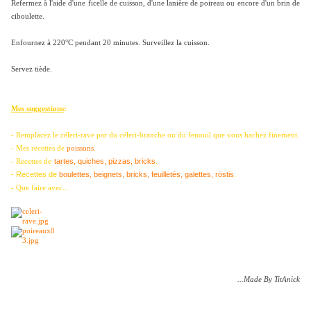
Refermez à l'aide d'une ficelle de cuisson, d'une lanière de poireau ou encore d'un brin de
ciboulette.
Enfournez à 220°C pendant 20 minutes. Surveillez la cuisson.
Servez tiède.
Mes suggestions
:
- Remplacez le céleri-rave par du céleri-branche ou du fenouil que vous hachez finement.
- Mes recettes de
poissons
.
tartes, quiches, pizzas, bricks
.
- Recettes de
- Recettes de
boulettes, beignets, bricks, feuilletés, galettes, röstis
.
- Que faire avec...
...Made By TitAnick