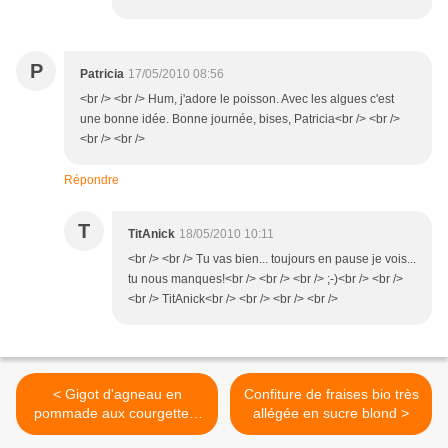
P
Patricia
17/05/2010 08:56
<br /> <br /> Hum, j'adore le poisson. Avec les algues c'est
une bonne idée. Bonne journée, bises, Patricia<br /> <br />
<br /> <br />
Répondre
T
TitAnick
18/05/2010 10:11
<br /> <br /> Tu vas bien... toujours en pause je vois...
tu nous manques!<br /> <br /> <br /> ;-)<br /> <br />
<br /> TitAnick<br /> <br /> <br /> <br />
< Gigot d'agneau en
Confiture de fraises bio très
pommade aux courgettes,
allégée en sucre blond >
tomates jaunes et ail frais