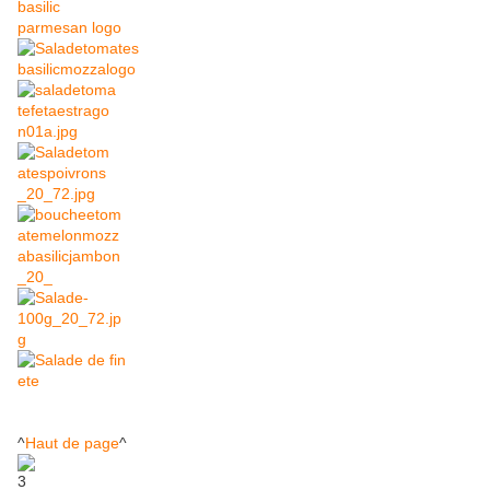
^
Haut de page
^