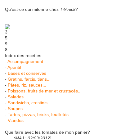
Qu'est-ce qui mitonne chez
TitAnick
?
Index des recettes :
-
Accompagnement
-
Apéritif
-
Bases et conserves
-
Gratins, farcis, tians...
-
Pâtes, riz, sauces...
-
Poissons, fruits de mer et crustacés...
-
Salades
-
Sandwichs, crostinis...
-
Soupes
-
Tartes, pizzas, bricks, feuilletés...
-
Viandes
Que faire avec les tomates de mon panier?
(MAJ : 02/03/2012)