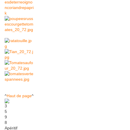
^
Haut de page
^
Apéritif