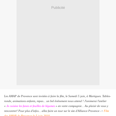
Publicité
Les AMAP de Provence sont invitées à faire la fête, le Samedi 5 juin, à Martigues. Tables-
ronde, animations enfants, repas... un bel événement nous attend ! J'animerai l'atelier
«
Je cuisine les fanes et feuilles de légumes
» en votre compagnie... Au plaisir de vous y
rencontrer! Pour plus d'infos... allez faire un tour sur le site d'Alliance Provence ->
Fête
des AMAP de Provence le 5 juin 2010
.