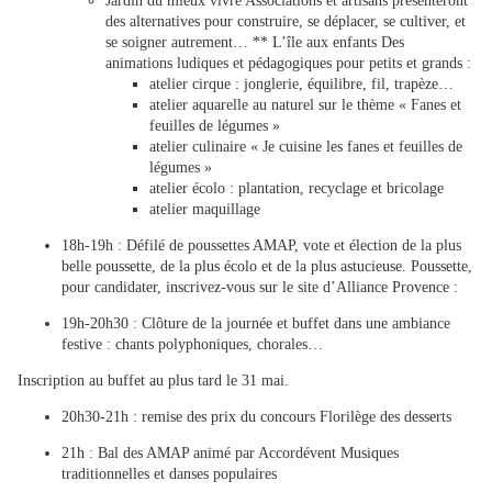
Jardin du mieux vivre Associations et artisans présenteront
des alternatives pour construire, se déplacer, se cultiver, et
se soigner autrement… ** L’île aux enfants Des
animations ludiques et pédagogiques pour petits et grands :
atelier cirque : jonglerie, équilibre, fil, trapèze…
atelier aquarelle au naturel sur le thème « Fanes et
feuilles de légumes »
atelier culinaire « Je cuisine les fanes et feuilles de
légumes »
atelier écolo : plantation, recyclage et bricolage
atelier maquillage
18h-19h : Défilé de poussettes AMAP, vote et élection de la plus
belle poussette, de la plus écolo et de la plus astucieuse. Poussette,
pour candidater, inscrivez-vous sur le site d’Alliance Provence :
19h-20h30 : Clôture de la journée et buffet dans une ambiance
festive : chants polyphoniques, chorales…
Inscription au buffet au plus tard le 31 mai.
20h30-21h : remise des prix du concours Florilège des desserts
21h : Bal des AMAP animé par Accordévent Musiques
traditionnelles et danses populaires