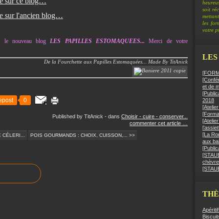
ée sur ce blog…
heureus
soit ré
ée sur l'ancien blog…
mettant
les fo
votre pr
ers le nouveau blog
LES PAPILLES ESTOMAQUEES...
Merci de votre
LES
De la Fourchette aux Papilles Estomaquées... Made By TitAnick
[FORMA
[Confér
et de 
[Public
epost
0
2018
[Ateli
[Format
Published by TitAnick
-
dans
Choisir - cuire - conserver...
[Atelie
commenter cet article
…
l’assie
[La Ro
 CÉLERI...
POIS GOURMANDS : CHOIX, CUISSON,... >>
aux bai
[Public
[STAUB]
chèvre
[STAUB
TH
Apériti
Biscuit