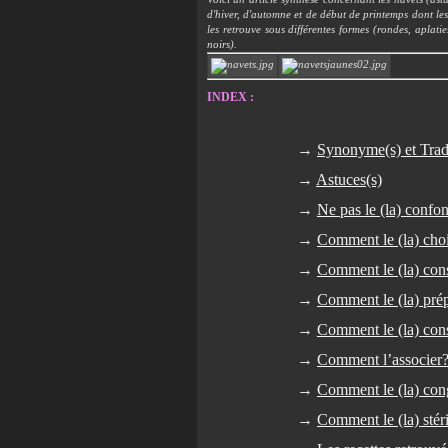
d'hiver, d'automne et de début de printemps dont les 
les retrouve sous différentes formes (rondes, aplatie
noirs).
INDEX :
→
Synonyme(s) et Trad
→
Astuces(s)
→
Ne pas le (la) conf
→
Comment le (la) choi
→
Comment le (la) con
→
Comment le (la) pré
→
Comment le (la) cons
→
Comment l’associer
→
Comment le (la) con
→
Comment le (la) stéri