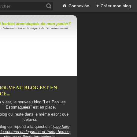
Connexion
+
Créer mon blog
 et herbes aromatiques de mon panier?
r l'alimentation et le respect de l'environnement...
NOUVEAU BLOG EST EN
E...
 y est, le nouveau blog "
Les Papilles
Estomaquées
" est en place.
blog qui reste dans le même esprit que
celui-ci.
log qui répond à la question
:
Que faire
le contenu en légumes et fruits, herbes,
plantes et fleurs (aromatiques,