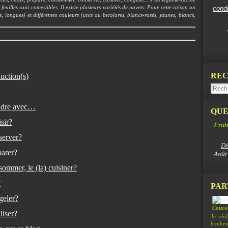
feuilles sont comestibles. Il existe plusieurs variétés de navets. Pour cette raison on
cond
s, longues) et différentes couleurs (unis ou bicolores, blancs-rosés, jaunes, blancs,
REC
uction(s)
ondre avec…
QUE
sir?
Fruit
server?
Dé
parer?
Août
ommer, le (la) cuisiner?
?
PAR
geler?
Coucou
liser?
Je réa
bonheur