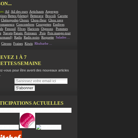
ON...
es:
Ail
Ail des ours
Artichauts
Asperges
gines
Bettes (blettes)
Betterave
Brocoli
Carotte
Chénopodes
Choux
Chou-fleur
Chou rave
romanesco
Concombres
Courgettes
Endives
ds
Fenouil
Fêves
Haricots
Oignons
Pommes
e
Navets
Panais
Poireaux
Pois
Pois mange-tout
ourmand)
Radis
Radis noirs
Roquette
Salades
...
:
Citrons
Fraises
Kiwis
Rhubarbe
...
EVEZ 1 À 7
ETTES/SEMAINE
z-vous pour être averti des nouveaux articles
.
TICIPATIONS ACTUELLES