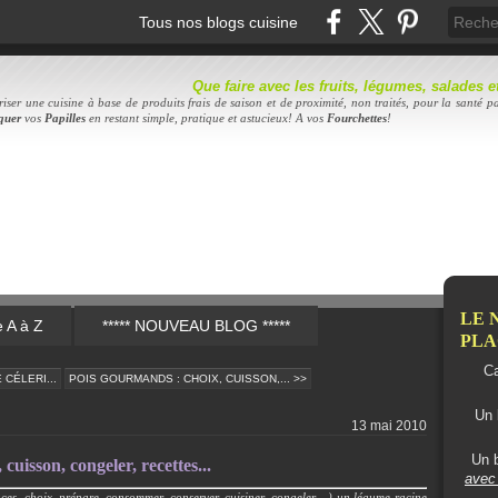
Tous nos blogs cuisine
Que faire avec les fruits, légumes, salades
iser une cuisine à base de produits frais de saison et de proximité, non traités, pour la santé pa
quer
vos
Papilles
en restant simple, pratique et astucieux! A vos
Fourc
hettes
!
LE 
e A à Z
***** NOUVEAU BLOG *****
PLAC
Ca
 CÉLERI...
POIS GOURMANDS : CHOIX, CUISSON,... >>
Un 
13 mai 2010
Un b
cuisson, congeler, recettes...
avec 
uces, choix, prépare, consommer, conserver, cuisiner, congeler... ) un légume-racine