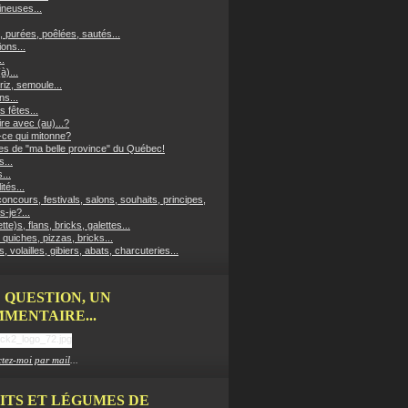
neuses...
, purées, poêlées, sautés...
ons...
..
à)...
riz, semoule...
ns...
s fêtes...
re avec (au)...?
-ce qui mitonne?
es de "ma belle province" du Québec!
...
...
ités...
oncours, festivals, salons, souhaits, principes,
s-je?...
ette)s, flans, bricks, galettes...
 quiches, pizzas, bricks...
, volailles, gibiers, abats, charcuteries...
 QUESTION, UN
MENTAIRE...
tez-moi par mail
...
ITS ET LÉGUMES DE