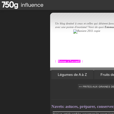
Un blog destiné à ceux et celles qui désirent favor
avec une pointe d'exotisme! Voici de quoi
Estoma
|
Retour à l'accueil
|
Légumes de A à Z
Fruits d
<< FRITES AUX GRAINES DE
Navets: astuces, préparer, conserver, 
Voici un article synthèse concernant les navets (ast