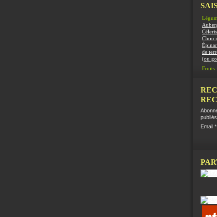
SAIS
Légum
Auber
Céleris
Chou 
Épinar
de terr
(ou g
Fruits 
REC
REC
Abonne
publiés
Email
PAR