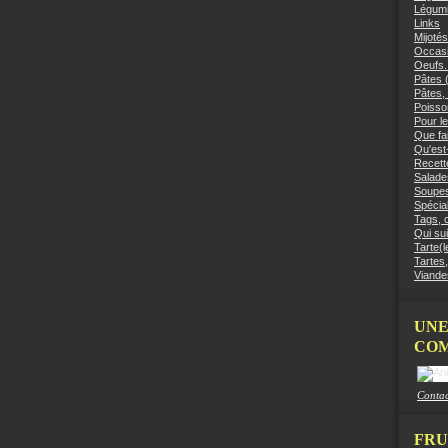
Légumi
Links
Mijotés
Occasi
Oeufs.
Pâtes (
Pâtes, 
Poisso
Pour le
Que fai
Qu'est
Recett
Salades
Soupes
Spécial
Tags, c
Qui sui
Tarte(l
Tartes,
Viandes
UNE
COM
Contac
FRU