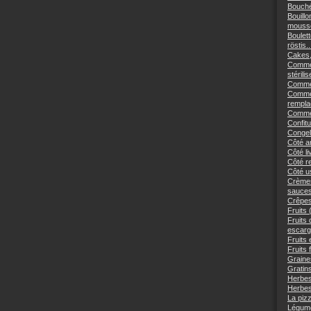
Bouché
Bouillo
mousse
Boulett
röstis..
Cakes,
Commen
stérilis
Comment
Commen
remplac
Commen
Confitu
Congele
Côté an
Côté li
Côté re
Côté us
Crèmes
sauces
Crêpes
Fruits 
Fruits
escargo
Fruits 
Fruits 
Graine
Gratins
Herbes
Herbes
La piz
Légume