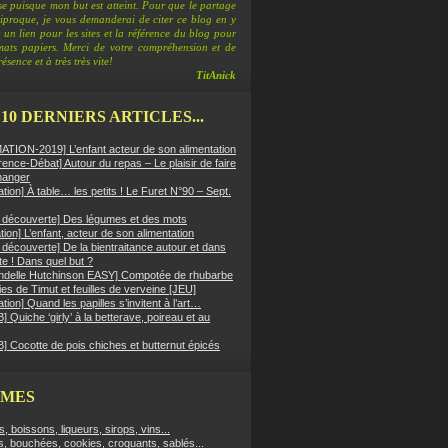
e puisque mon but est atteint. Pour que le partage
ciproque, je vous demanderai de citer ce blog en y
 un lien pour les sites et la référence du blog pour
rmats papiers. Merci de votre compréhension et de
ésence et à très très vite!
TitAnick
 10 DERNIERS ARTICLES...
TION-2019] L’enfant acteur de son alimentation
ence-Débat] Autour du repas – Le plaisir de faire
manger
ation] À table… les petits ! Le Furet N°90 – Sept.
er découverte] Des légumes et des mots
ion] L’enfant, acteur de son alimentation
r découverte] De la bientraitance autour et dans
tte ! Dans quel but ?
ndelle Hutchinson EASY] Compotée de rhubarbe
es de Timut et feuilles de verveine [JEU]
ation] Quand les papilles s’invitent à l’art…
 Quiche ‘girly’ à la betterave, poireau et au
] Cocotte de pois chiches et butternut épicés
ÈMES
fs, boissons, liqueurs, sirops, vins...
s, bouchées, cookies, croquants, sablés...