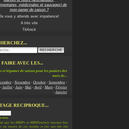
imentaires, médicinales et sauvages) de
mon panier de saison ?
Je vous y attends avec impatience!
A très vite
TitAnick
HERCHEZ...
 FAIRE AVEC LES...
s et légumes de saison pour les paniers des
mois de...
cembre
-
Novembre
-
Octobre
-
Septembre
-
-
Juillet
-
Juin
-
Mai
-
Avril
-
Mars
-
Février
-
Janvier
TAGE RECIPROQUE...
 tous,
lise que les AMAPs et AMAPien(ne)s trouvent leur
 au travers de ces recettes et j'en suis très très