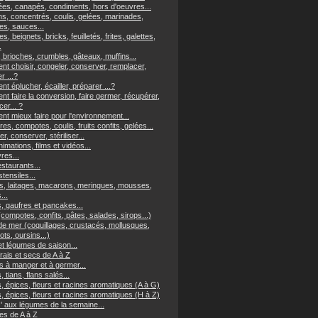
es, canapés, condiments, hors d'oeuvres...
ns, concentrés, coulis, gelées, marinades,
s, sauces...
es, beignets, bricks, feuilletés, frites, galettes,
.
 brioches, crumbles, gâteaux, muffins...
t choisir, congeler, conserver, remplacer,
er ...?
 éplucher, écailler, préparer ...?
t faire la conversion, faire germer, récupérer,
er... ?
t mieux faire pour l'environnement...
res, compotes, coulis, fruits confits, gelées...
r, conserver, stériliser...
imations, films et vidéos...
vres...
staurants...
tensiles...
, laitages, macarons, meringues, mousses,
...
, gaufres et pancakes...
(compotes, confits, pâtes, salades, sirops...)
 de mer (coquillages, crustacés, mollusques,
ts, oursins...)
et légumes de saison...
frais et secs de A à Z
s à manger et à germer...
, tians, flans salés...
, épices, fleurs et racines aromatiques (A à G)
, épices, fleurs et racines aromatiques (H à Z)
z' aux légumes de la semaine...
s de A à Z