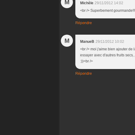
M
Michèle
29/11/2012 14:02
<br /> Superbement gourmande!!!
Répondre
M
ManueB
29/11/2012 10:02
<br /> moi j'aime bien ajouter de
essayer avec d'autres fruits secs..
:))<br />
Répondre