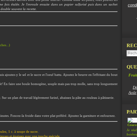
une fois étalée. Je l'enroule ensuite dans un papier sulfurisé puis dans un sachet
cond
double souvent la recette.
REC
aches...)
QUE
Fruit
is ajoutez-y le sel et le sucre et l'oeuf battu
. Ajoutez le beurre en l'effritant du bout
it!
En faire une boule homogène, souple mais pas trop molle, sans trop longuement
Dé
Août
.
Sur un plan de travail légèrement fariné, abaissez la pâte au rouleau à pâtisserie.
PAR
inutes. Foncez-la froide dans votre plat préféré. Ajoutez la garniture et enfournez.
Coucou
Je réa
oulez, 1 c. à soupe de sucre.
bonheur
juteuses et épaisses avec une touche spéciale.