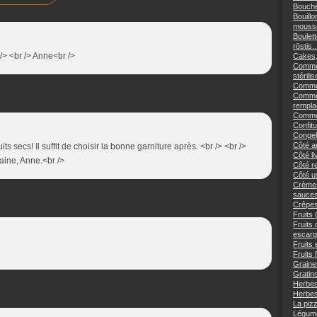
Bouché
Bouillo
mousse
Boulett
röstis..
/> <br /> Anne<br />
Cakes,
Commen
stérilis
Comment
Commen
remplac
Commen
Confitu
Congele
Côté an
ts secs! Il suffit de choisir la bonne garniture après. <br /> <br />
Côté li
aine, Anne.<br />
Côté re
Côté us
Crèmes
sauces
Crêpes
Fruits 
Fruits
escargo
Fruits 
Fruits 
Graine
Gratins
Herbes
Herbes
La piz
Légume