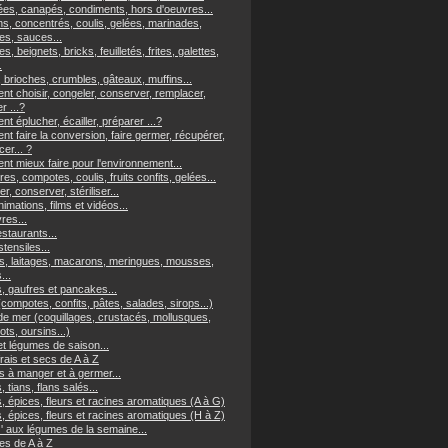
es, canapés, condiments, hors d'oeuvres...
ns, concentrés, coulis, gelées, marinades,
s, sauces...
es, beignets, bricks, feuilletés, frites, galettes,
.
 brioches, crumbles, gâteaux, muffins...
t choisir, congeler, conserver, remplacer,
er ...?
 éplucher, écailler, préparer ...?
t faire la conversion, faire germer, récupérer,
er... ?
t mieux faire pour l'environnement...
res, compotes, coulis, fruits confits, gelées...
r, conserver, stériliser...
imations, films et vidéos...
vres...
staurants...
tensiles...
, laitages, macarons, meringues, mousses,
...
, gaufres et pancakes...
(compotes, confits, pâtes, salades, sirops...)
 de mer (coquillages, crustacés, mollusques,
ts, oursins...)
et légumes de saison...
frais et secs de A à Z
s à manger et à germer...
, tians, flans salés...
, épices, fleurs et racines aromatiques (A à G)
, épices, fleurs et racines aromatiques (H à Z)
z' aux légumes de la semaine...
s de A à Z