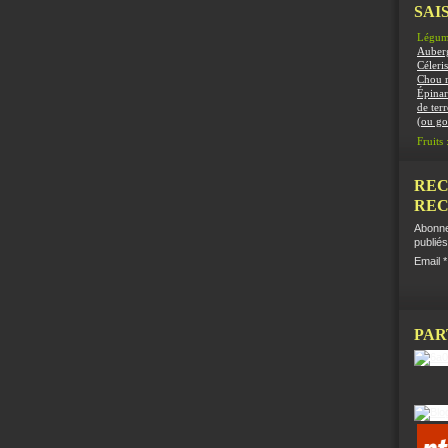
SAIS
Légum
Auber
Céleris
Chou 
Épinar
de terr
(ou g
Fruits 
REC
REC
Abonne
publiés
Email
PAR