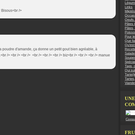
Légumi
Links
 Bisous<br />
Mijotés
Occasi
Oeufs.
Pâtes (
Pâtes, 
Poisso
Pour le
Que fai
Qu'est
 la poudre d'amande, ça donne un petit gout bien agréable, à
Recett
Salades
.<br /> <br /> <br /> <br /> <br /> <br /> biz<br /> <br /> <br /> manue
Soupes
Spécial
Tags, c
Qui sui
Tarte(l
Tartes,
Viandes
UNE
COM
Contac
FRU