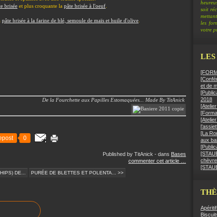
heureus
.
te brisée
et plus croquante la
pâte brisée à l'oeuf
soit ré
mettant
a
pâte brisée à la farine de blé, semoule de maïs et huile d'olive
.
les fo
votre pr
LES
[FORMA
[Confér
et de 
[Public
2018
De la Fourchette aux Papilles Estomaquées... Made By TitAnick
[Ateli
[Format
[Atelie
l’assie
[La Ro
epost
0
aux bai
[Public
[STAUB]
Published by TitAnick
-
dans
Bases
chèvre
commenter cet article
…
[STAUB
IPS) DE...
PURÉE DE BLETTES ET POLENTA... >>
TH
Apériti
Biscuit