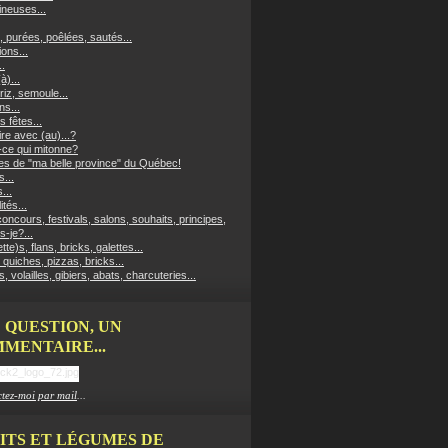
neuses...
, purées, poêlées, sautés...
ons...
..
à)...
riz, semoule...
ns...
s fêtes...
re avec (au)...?
-ce qui mitonne?
es de "ma belle province" du Québec!
...
...
ités...
oncours, festivals, salons, souhaits, principes,
s-je?...
ette)s, flans, bricks, galettes...
 quiches, pizzas, bricks...
, volailles, gibiers, abats, charcuteries...
 QUESTION, UN
MENTAIRE...
tez-moi par mail
...
ITS ET LÉGUMES DE