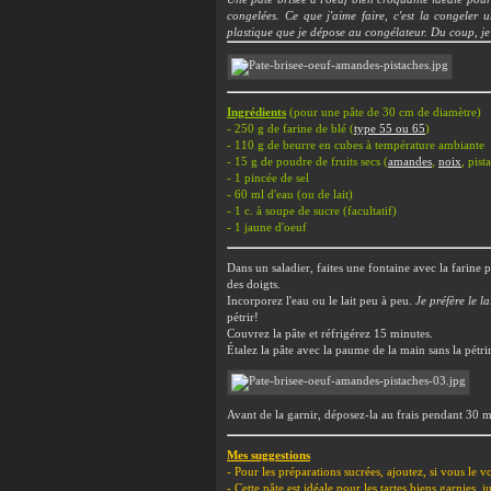
congelées. Ce que j'aime faire, c'est la congeler 
plastique que je dépose au congélateur. Du coup, je 
Ingrédients
(pour une pâte de 30 cm de diamètre)
- 250 g de
farine de blé (
type 55 ou 65
)
- 110 g de beurre en cubes à température ambiante
- 15 g de poudre de fruits secs (
amandes
,
noix
, pist
- 1 pincée de sel
- 60 ml d'eau (ou de lait)
- 1 c. à soupe de sucre (facultatif)
- 1 jaune d'oeuf
Dans un saladier, f
aites une fontaine avec la farine pu
des doigts.
Incorporez l'eau ou le lait peu à peu.
Je préfère le la
pétrir!
Couvrez la pâte et réfrigérez 15 minutes.
Étalez la pâte avec la paume de la main sans la pétrir
Avant de la garnir, déposez-la au frais pendant 30 m
Mes suggestions
- Pour les préparations sucrées, ajoutez, si vous le v
- Cette pâte est idéale pour les tartes biens garnies, 