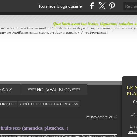
Tous nos blogs cuisine
Que faire avec les fruits, légumes, salades
iser une cuisine à base de produits frais de saison et de proximité, non traités, pour la santé pa
quer
vos
Papilles
en restant simple, pratique et astucieux! A vos
Fourc
hettes
!
LE 
e A à Z
***** NOUVEAU BLOG *****
PLAC
Ca
IPS) DE...
PURÉE DE BLETTES ET POLENTA... >>
Un 
29 novembre 2012
Un b
 fruits secs (amandes, pistaches...)
avec 
les recettes sucrées avec une petite touche!
Comme toute les pâtes, vous pouvez les