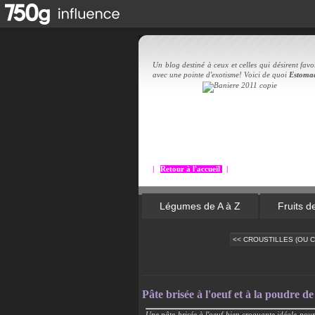
Un blog destiné à ceux et celles qui désirent favor
avec une pointe d'exotisme! Voici de quoi
Estoma
|
Retour à l'accueil
|
Légumes de A à Z
Fruits d
<< CROUSTILLES (OU CH
Pâte brisée à l'oeuf et à la poudre de
Une pâte brisée à l'oeuf bien croquante idéale pour 