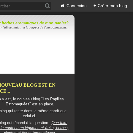
Connexion
+
Créer mon blog
 et herbes aromatiques de mon panier?
r l'alimentation et le respect de l'environnement...
NOUVEAU BLOG EST EN
E...
 y est, le nouveau blog "
Les Papilles
Estomaquées
" est en place.
blog qui reste dans le même esprit que
celui-ci.
log qui répond à la question
:
Que faire
le contenu en légumes et fruits, herbes,
plantes et fleurs (aromatiques,