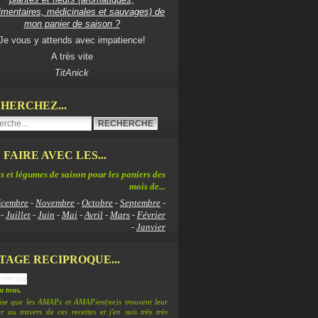
imentaires, médicinales et sauvages) de
mon panier de saison ?
Je vous y attends avec impatience!
A très vite
TitAnick
HERCHEZ...
 FAIRE AVEC LES...
s et légumes de saison pour les paniers des
mois de...
cembre
-
Novembre
-
Octobre
-
Septembre
-
-
Juillet
-
Juin
-
Mai
-
Avril
-
Mars
-
Février
-
Janvier
TAGE RECIPROQUE...
 tous,
lise que les AMAPs et AMAPien(ne)s trouvent leur
 au travers de ces recettes et j'en suis très très