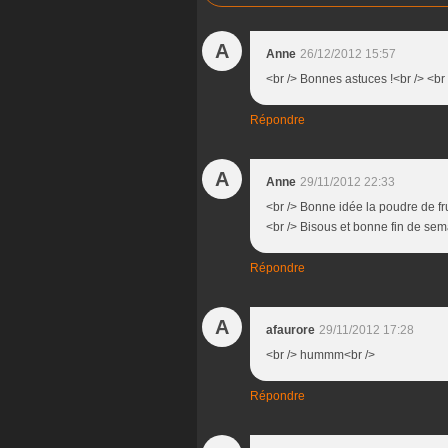
A
Anne
26/12/2012 15:57
<br /> Bonnes astuces !<br /> <br 
Répondre
A
Anne
29/11/2012 22:33
<br /> Bonne idée la poudre de frui
<br /> Bisous et bonne fin de sem
Répondre
A
afaurore
29/11/2012 17:28
<br /> hummm<br />
Répondre