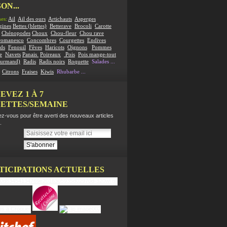
ON...
es:
Ail
Ail des ours
Artichauts
Asperges
gines
Bettes (blettes)
Betterave
Brocoli
Carotte
Chénopodes
Choux
Chou-fleur
Chou rave
romanesco
Concombres
Courgettes
Endives
ds
Fenouil
Fêves
Haricots
Oignons
Pommes
e
Navets
Panais
Poireaux
Pois
Pois mange-tout
ourmand)
Radis
Radis noirs
Roquette
Salades
...
:
Citrons
Fraises
Kiwis
Rhubarbe
...
EVEZ 1 À 7
ETTES/SEMAINE
z-vous pour être averti des nouveaux articles
.
TICIPATIONS ACTUELLES