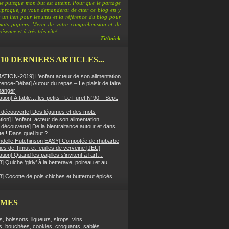
e puisque mon but est atteint. Pour que le partage
ciproque, je vous demanderai de citer ce blog en y
 un lien pour les sites et la référence du blog pour
rmats papiers. Merci de votre compréhension et de
ésence et à très très vite!
TitAnick
 10 DERNIERS ARTICLES...
TION-2019] L’enfant acteur de son alimentation
ence-Débat] Autour du repas – Le plaisir de faire
manger
ation] À table… les petits ! Le Furet N°90 – Sept.
er découverte] Des légumes et des mots
ion] L’enfant, acteur de son alimentation
r découverte] De la bientraitance autour et dans
tte ! Dans quel but ?
ndelle Hutchinson EASY] Compotée de rhubarbe
es de Timut et feuilles de verveine [JEU]
ation] Quand les papilles s’invitent à l’art…
 Quiche ‘girly’ à la betterave, poireau et au
] Cocotte de pois chiches et butternut épicés
ÈMES
fs, boissons, liqueurs, sirops, vins...
s, bouchées, cookies, croquants, sablés...