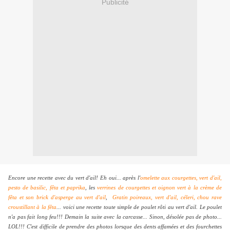
Publicité
Encore une recette avec du vert d'ail! Eh oui... après l'
omelette aux courgettes, vert d'ail,
pesto de basilic, fêta et paprika
, les
verrines de courgettes et oignon vert à la crème de
fêta et son brick d'asperge au vert d'ail
,
Gratin poireaux, vert d'ail, céleri, chou rave
croustillant à la fêta
...
voici une recette toute simple de poulet rôti au vert d'ail. Le poulet
n'a pas fait long feu!!! Demain la suite avec la carcasse... Sinon, désolée pas de photo...
LOL!!! C'est difficile de prendre des photos lorsque des dents affamées et des fourchettes