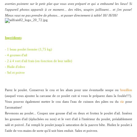
averties pointent sur le petit plat que vous avez préparé et qui a embaumé les lieux! Si
l'appareil photos apparaît à ce moment... des râles, soupirs jaillissent... et j'en passe!
Mieux vaut ne pas prendre de photos... et passer directement à table! Hi! Hi!Hi!
Ingrédients
:
- 1 beau poulet fermier (1,75 kg)
- 4 gousses d'ail
- 2 à 4 vert d'ail frais (en fonction de leur taille)
- Huile d'olive
- Sel et poivre
Parez le poulet. Conservez le cou et les abats pour une éventuelle soupe ou
bouillon
(auquel vous ajoutez la carcasse de ce poulet cuit si vous le préparez dans la foulée!!!).
Vous pouvez également mettre le cou dans l'eau de cuisson des pâtes ou du
riz
pour
l'aromatiser!
Revenons au poulet... Coupez une gousse d'ail en deux et frottez le poulet d'ail. Insérez
les gousses d'ail (épluchées ou non) et le vert d'ail à l'intérieur du poulet, préalablement
salé et poivré. J'ai rempli le poulet jusqu'à saturation de la pauvre bête. Huilez le poulet à
l'aide de vos mains de sorte qu'il soit bien enduit. Salez et poivrez.