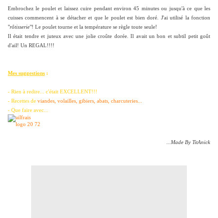
Embrochez le poulet et laissez cuire pendant environ 45 minutes ou jusqu'à ce que les
cuisses commencent à se détacher et que le poulet est bien doré. J'ai utilisé la fonction
"
rôtisserie
"! Le poulet tourne et la température se règle toute seule!
Il était tendre et juteux avec une jolie croûte dorée. Il avait un bon et subtil petit goût
d'ail! Un REGAL!!!!
Mes suggestions
:
- Rien à redire... c'était EXCELLENT!!!
- Recettes de
viandes, volailles, gibiers, abats, charcuteries...
- Que faire avec...
...Made By TitAnick