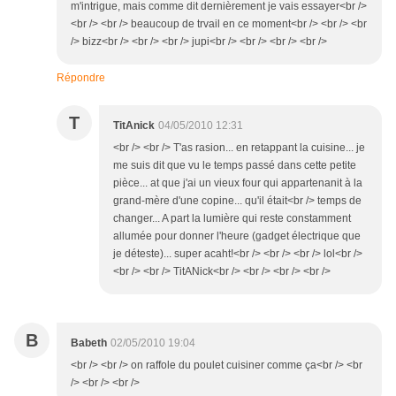
m'intrigue, mais comme dit dernièrement je vais essayer<br />
<br /> <br /> beaucoup de trvail en ce moment<br /> <br /> <br
/> bizz<br /> <br /> <br /> jupi<br /> <br /> <br /> <br />
Répondre
T
TitAnick
04/05/2010 12:31
<br /> <br /> T'as rasion... en retappant la cuisine... je
me suis dit que vu le temps passé dans cette petite
pièce... at que j'ai un vieux four qui appartenanit à la
grand-mère d'une copine... qu'il était<br /> temps de
changer... A part la lumière qui reste constamment
allumée pour donner l'heure (gadget électrique que
je déteste)... super acaht!<br /> <br /> <br /> lol<br />
<br /> <br /> TitANick<br /> <br /> <br /> <br />
B
Babeth
02/05/2010 19:04
<br /> <br /> on raffole du poulet cuisiner comme ça<br /> <br
/> <br /> <br />