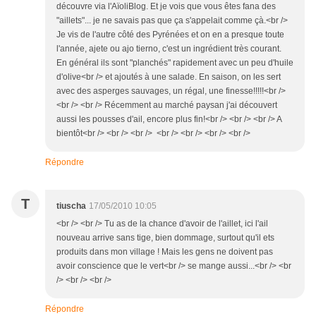
découvre via l'AïoliBlog. Et je vois que vous êtes fana des
"aillets"... je ne savais pas que ça s'appelait comme çà.<br />
Je vis de l'autre côté des Pyrénées et on en a presque toute
l'année, ajete ou ajo tierno, c'est un ingrédient très courant.
En général ils sont "planchés" rapidement avec un peu d'huile
d'olive<br /> et ajoutés à une salade. En saison, on les sert
avec des asperges sauvages, un régal, une finesse!!!!!<br />
<br /> <br /> Récemment au marché paysan j'ai découvert
aussi les pousses d'ail, encore plus fin!<br /> <br /> <br /> A
bientôt<br /> <br /> <br /> <br /> <br /> <br /> <br />
Répondre
T
tiuscha
17/05/2010 10:05
<br /> <br /> Tu as de la chance d'avoir de l'aillet, ici l'ail
nouveau arrive sans tige, bien dommage, surtout qu'il ets
produits dans mon village ! Mais les gens ne doivent pas
avoir conscience que le vert<br /> se mange aussi...<br /> <br
/> <br /> <br />
Répondre