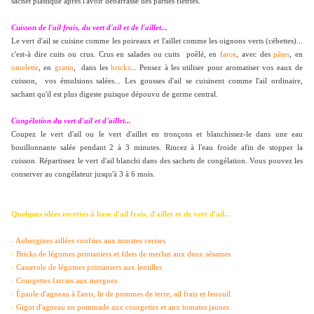
sachet plastique après l'avoir débarrassé des parties flétries.
Cuisson de l'ail frais, du vert d'ail et de l'aillet...
Le vert d'ail se cuisine comme les poireaux et l'aillet comme les oignons verts (cébettes)...
c'est-à dire cuits ou crus. Crus en salades ou cuits poêlé, en
farce
, avec des
pâtes
, en
omelette
, en
gratin
, dans les
bricks
... Pensez à les utiliser pour aromatiser vos eaux de
cuisson, vos émulsions salées... Les gousses d'ail se cuisinent comme l'ail ordinaire,
sachant qu'il est plus digeste puisque dépouvu de germe central.
Congélation du vert d'ail et d'aillet...
Coupez le vert d'ail ou le vert d'aillet en tronçons et blanchissez-le dans une eau
bouillonnante salée pendant 2 à 3 minutes. Rincez à l'eau froide afin de stopper la
cuisson. Répartissez le vert d'ail blanchi dans des sachets de congélation. Vous pouvez les
conserver au congélateur jusqu'à 3 à 6 mois.
Quelques idées recettes à base d'ail frais, d'aillet et de vert d'ail...
-
Aubergines aillées confites aux tomates cerises
-
Bricks de légumes printaniers et filets de merlan aux deux sésames
-
Casserole de légumes printaniers aux lentilles
-
Courgettes farcies aux merguez
-
Épaule d'agneau à l'anis, lit de pommes de terre, ail frais et fenouil
-
Gigot d'agneau en pommade aux courgettes et aux tomates jaunes