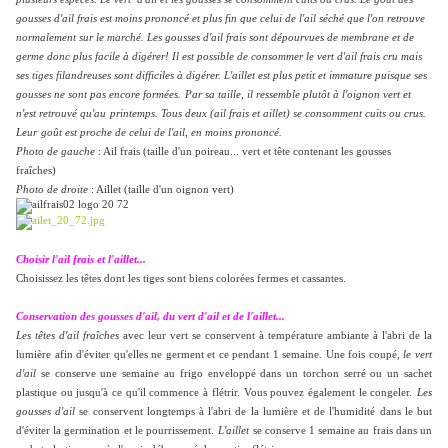
gousses d'ail frais est moins prononcé et plus fin que celui de l'ail séché que l'on retrouve
normalement sur le marché. Les gousses d'ail frais sont dépourvues de membrane et de
germe donc plus facile à digérer! Il est possible de consommer le vert d'ail frais cru mais
ses tiges filandreuses sont difficiles à digérer. L'aillet est plus petit et immature puisque ses
gousses ne sont pas encore formées.
Par sa taille, il ressemble plutôt à l'oignon vert et
n'est retrouvé qu'au
printemps. Tous deux (ail frais et aillet) se consomment cuits ou crus.
Leur
goût est proche de celui de l'ail, en moins prononcé.
Photo de gauche
: Ail frais (taille d'un poireau... vert et tête contenant les gousses
fraîches)
Photo de droite
: Aillet (taille d'un oignon vert)
Choisir l'ail frais et l'aillet...
Choisissez les têtes dont les tiges sont biens colorées fermes et cassantes.
Conservation des gousses d'ail, du vert d'ail et de l'aillet...
Les têtes d'ail fraîches
avec leur vert se conservent à température ambiante à l'abri de la
lumière afin d'éviter qu'elles ne germent et ce pendant 1 semaine. Une fois coupé,
le vert
d'ail
se conserve une semaine au frigo enveloppé dans un torchon serré ou un sachet
plastique ou jusqu'à ce qu'il commence à flétrir. Vous pouvez également le congeler.
Les
gousses d'ail
se conservent longtemps à l'abri de la lumière et de l'humidité dans le but
d'éviter la germination et le pourrissement.
L'aillet
se conserve 1 semaine au frais dans un