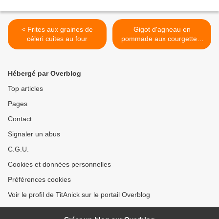
< Frites aux graines de
Gigot d'agneau en
céleri cuites au four
pommade aux courgettes,
tomates jaunes et ail frais >
Hébergé par Overblog
Top articles
Pages
Contact
Signaler un abus
C.G.U.
Cookies et données personnelles
Préférences cookies
Voir le profil de TitAnick sur le portail Overblog