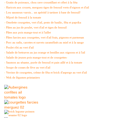
-
Gratin de poireaux, chou rave croustillant et céleri à la féta
-
Haricots aux crozets, merguez tiges de fenouil verts d'oignon et d'ail
-
Lou saussoun varois... un apéritif à tartiner à base de fenouil!
-
Mijoté de fenouil à la tomate
-
Omelette courgettes, vert d'ail, pesto de basilic, fêta et paprika
-
Pâtes au jus de poulet, vert d'ail et tiges de fenouil
-
Pâtes aux pois mange-tout et à l'aillet
-
Pâtes farcies aux courgettes, vert d'ail frais, pignons et parmesan
-
Porc au radis, carottes et navets caramélisés au miel et à la sauge
-
Poulet rôti au vert d'ail
-
Salade de bettraves au jus orange et lentilles aux oignons et à l'ail
-
Salade de jeunes pois mange-tout et de courgettes
-
-
Saumon au sésame, purée de fenouil et pain aillé et à la tomate
-
Soupe de cosses de fève au vert d'ail
-
Verrine de courgettes, crème de fêta et brick d'asperge au vert d'ail
-
Wok de légumes printaniers