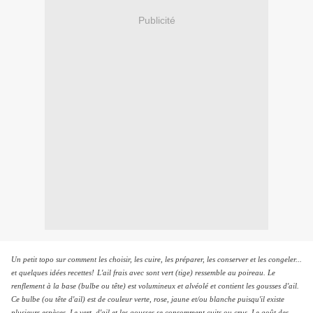
Publicité
Un petit topo sur comment les choisir, les cuire, les préparer, les conserver et les congeler...
et quelques idées recettes!
L'ail frais avec sont vert (tige) ressemble au poireau. Le
renflement à la base (bulbe ou tête) est volumineux et alvéolé et contient les gousses d'ail.
Ce bulbe (ou tête d'ail) est de couleur verte, rose, jaune et/ou blanche puisqu'il existe
plusieurs espèces. Le vert d'ail et les gousses se consomment cuits ou crus. Le goût des