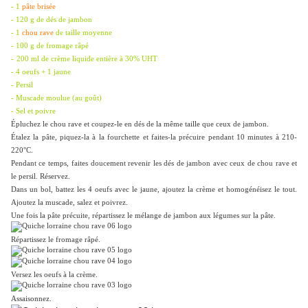
- 1
pâte brisée
- 120 g de dés de jambon
- 1
chou rave
de taille moyenne
- 100 g de fromage râpé
-
200 ml de crème liquide entière à 30% UHT
- 4 oeufs + 1 jaune
- Persil
- Muscade moulue (au goût)
- Sel et poivre
Épluchez le chou rave et coupez-le en dés de la même taille que ceux de jambon.
Étalez la pâte, piquez-la à la fourchette et faites-la précuire pendant 10 minutes à 210-
220°C.
Pendant ce temps,
faites doucement revenir les dés de jambon avec ceux de chou rave et
le persil. Réservez.
Dans un bol, battez les 4 oeufs avec le jaune, ajoutez la crème et homogénéisez le tout.
Ajoutez la muscade, salez et poivrez.
Une fois la pâte précuite, répartissez le mélange de jambon aux légumes sur la pâte.
Répartissez le fromage râpé.
Versez les oeufs à la crème.
Assaisonnez.