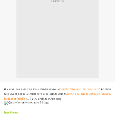
Publicité
Il y a un peu plus d'un mois, j'avais innové la
quiche lorraine... au céleri rave!
Le chou
rave ayant boudé le céleri rave et la salade gelé (
Quiche à la salade congelée, oignon,
lardons et faiselle
)... il a eu droit au même sort!
Ingrédients