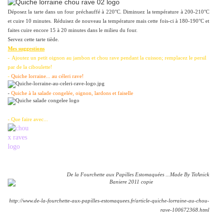
Déposez la tarte dans un four préchauffé à 220°C. Diminuez la température à 200-210°C
et cuire 10 minutes. Réduisez de nouveau la température mais cette fois-ci à 180-190°C et
faites cuire encore 15 à 20 minutes dans le milieu du four.
Servez cette tarte tiède.
Mes suggestions
-
Ajoutez un petit oignon au jambon et chou rave pendant la cuisson; remplacez le persil
par de la ciboulette!
-
Quiche lorraine... au céleri rave!
-
Quiche à la salade congelée, oignon, lardons et faiselle
- Que faire avec...
De la Fourchette aux Papilles Estomaquées ...Made By TitAnick
http://www.de-la-fourchette-aux-papilles-estomaquees.fr/article-quiche-lorraine-au-chou-
rave-100672368.html