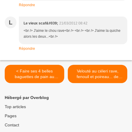
Répondre
L
Le vieux scaf&#039;
21/03/2012 08:42
<br /> J'aime le chou rave<br /> <br /> <br /> J'aime la quiche
alors les deux...<br />
Répondre
< Faire ses 4 belles
Velouté au céleri rave,
baguettes de pain au
fenouil et poireau... de
chocolat... image par
Michèle >
image!
Hébergé par Overblog
Top articles
Pages
Contact