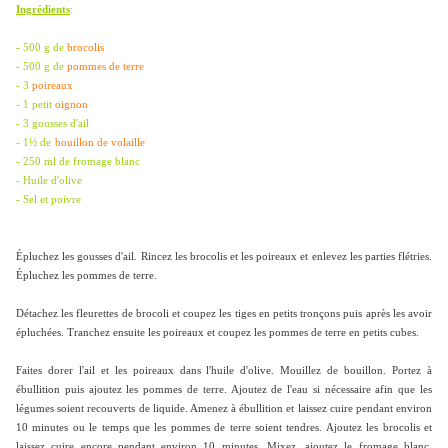
Ingrédients
:
- 500 g de
brocolis
- 500 g de
pommes de terre
- 3
poireaux
- 1 petit
oignon
- 3 gousses d'ail
- 1½ de
bouillon de volaille
- 250 ml de fromage blanc
- Huile d'olive
- Sel et poivre
Épluchez les gousses d'ail. Rincez les brocolis et les poireaux et enlevez les parties flétries.
Épluchez les pommes de terre.
Détachez les fleurettes de brocoli et coupez les tiges en petits tronçons puis après les avoir
épluchées. Tranchez ensuite les poireaux et coupez les pommes de terre en petits cubes.
Faites dorer l'ail et les poireaux dans l'huile d'olive. Mouillez de bouillon. Portez à
ébullition puis ajoutez les pommes de terre. Ajoutez de l'eau si nécessaire afin que les
légumes soient recouverts de liquide. Amenez à ébullition et laissez cuire pendant environ
10 minutes ou le temps que les pommes de terre soient tendres. Ajoutez les brocolis et
laissez cuire encore pendant environ 10 minutes. Mixez, ajoutez le fromage blanc,