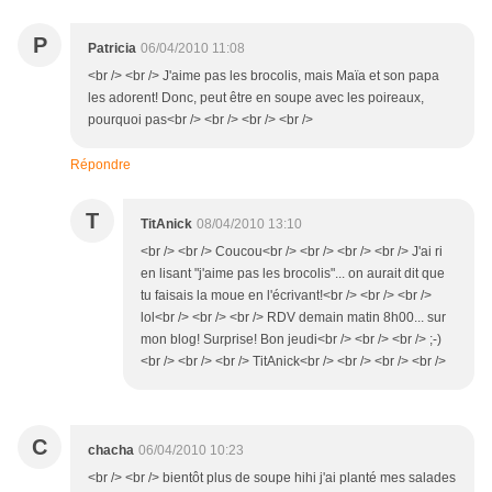
P
Patricia
06/04/2010 11:08
<br /> <br /> J'aime pas les brocolis, mais Maïa et son papa
les adorent! Donc, peut être en soupe avec les poireaux,
pourquoi pas<br /> <br /> <br /> <br />
Répondre
T
TitAnick
08/04/2010 13:10
<br /> <br /> Coucou<br /> <br /> <br /> <br /> J'ai ri
en lisant "j'aime pas les brocolis"... on aurait dit que
tu faisais la moue en l'écrivant!<br /> <br /> <br />
lol<br /> <br /> <br /> RDV demain matin 8h00... sur
mon blog! Surprise! Bon jeudi<br /> <br /> <br /> ;-)
<br /> <br /> <br /> TitAnick<br /> <br /> <br /> <br />
C
chacha
06/04/2010 10:23
<br /> <br /> bientôt plus de soupe hihi j'ai planté mes salades