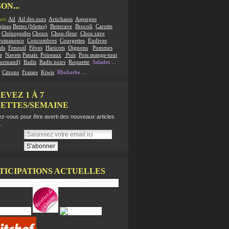
ON...
es:
Ail
Ail des ours
Artichauts
Asperges
gines
Bettes (blettes)
Betterave
Brocoli
Carotte
Chénopodes
Choux
Chou-fleur
Chou rave
romanesco
Concombres
Courgettes
Endives
ds
Fenouil
Fêves
Haricots
Oignons
Pommes
e
Navets
Panais
Poireaux
Pois
Pois mange-tout
ourmand)
Radis
Radis noirs
Roquette
Salades
...
:
Citrons
Fraises
Kiwis
Rhubarbe
...
EVEZ 1 À 7
ETTES/SEMAINE
z-vous pour être averti des nouveaux articles
.
TICIPATIONS ACTUELLES