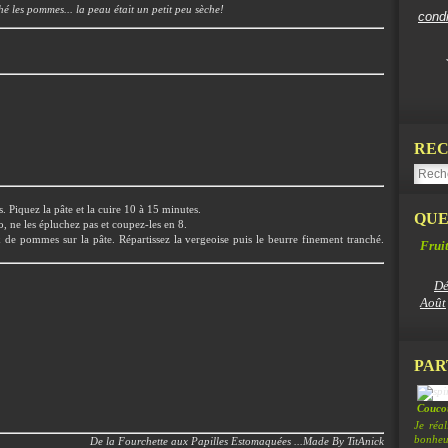
ché les pommes... la peau était un petit peu sèche!
cond
REC
s. Piquez la pâte et la cuire 10 à 15 minutes.
QUE
o, ne les épluchez pas et coupez-les en 8.
 de pommes sur la pâte. Répartissez la vergeoise puis le beurre finement tranché.
Fruit
Dé
Août
PAR
Coucou
Je réa
bonheur
De la Fourchette aux Papilles Estomaquées ...Made By TitAnick