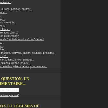
neuses...
, purées, poêlées, sautés...
ons...
..
à)...
riz, semoule...
ns...
s fêtes...
re avec (au)...?
-ce qui mitonne?
es de "ma belle province" du Québec!
...
...
ités...
oncours, festivals, salons, souhaits, principes,
s-je?...
ette)s, flans, bricks, galettes...
 quiches, pizzas, bricks...
, volailles, gibiers, abats, charcuteries...
 QUESTION, UN
MENTAIRE...
tez-moi par mail
...
ITS ET LÉGUMES DE