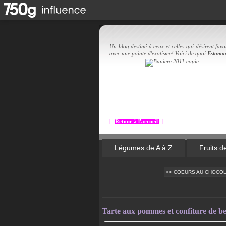
Un blog destiné à ceux et celles qui désirent favor
avec une pointe d'exotisme! Voici de quoi
Estoma
|
Retour à l'accueil
|
Légumes de A à Z
Fruits d
<< COEURS AU CHOCOLA
Tarte aux pommes et confiture de b