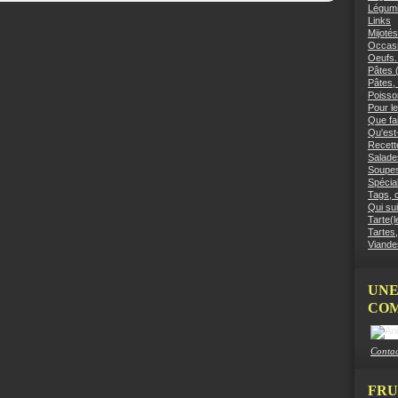
Légumi
Links
Mijotés
Occasi
Oeufs.
Pâtes (
Pâtes, 
Poisso
Pour le
Que fai
Qu'est
Recett
Salades
Soupes
Spécial
Tags, c
Qui sui
Tarte(l
Tartes,
Viandes
UNE
COM
Contac
FRU