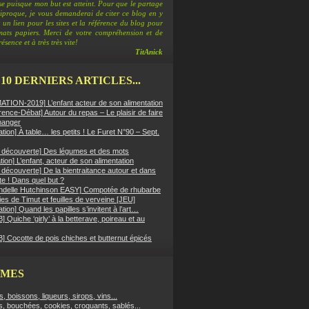
e puisque mon but est atteint. Pour que le partage
ciproque, je vous demanderai de citer ce blog en y
 un lien pour les sites et la référence du blog pour
rmats papiers. Merci de votre compréhension et de
ésence et à très très vite!
TitAnick
 10 DERNIERS ARTICLES...
TION-2019] L’enfant acteur de son alimentation
ence-Débat] Autour du repas – Le plaisir de faire
manger
ation] À table… les petits ! Le Furet N°90 – Sept.
er découverte] Des légumes et des mots
ion] L’enfant, acteur de son alimentation
r découverte] De la bientraitance autour et dans
tte ! Dans quel but ?
ndelle Hutchinson EASY] Compotée de rhubarbe
es de Timut et feuilles de verveine [JEU]
ation] Quand les papilles s’invitent à l’art…
 Quiche ‘girly’ à la betterave, poireau et au
] Cocotte de pois chiches et butternut épicés
ÈMES
fs, boissons, liqueurs, sirops, vins...
s, bouchées, cookies, croquants, sablés...