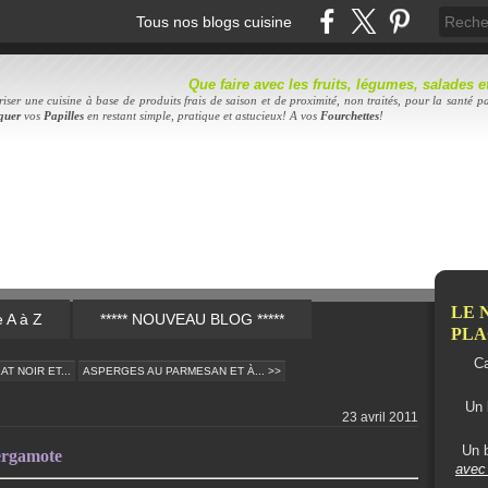
Tous nos blogs cuisine
Que faire avec les fruits, légumes, salades
iser une cuisine à base de produits frais de saison et de proximité, non traités, pour la santé pa
quer
vos
Papilles
en restant simple, pratique et astucieux! A vos
Fourc
hettes
!
LE 
e A à Z
***** NOUVEAU BLOG *****
PLAC
Ca
T NOIR ET...
ASPERGES AU PARMESAN ET À... >>
Un 
23 avril 2011
Un b
ergamote
avec 