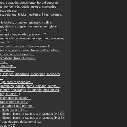
es, canapés, condiments, hors d'oeuvres...
ns, concentrés, coulis, gelées, marinades,
s, sauces...
es, beignets, bricks, feuilletés, frites, galettes,
.
 brioches, crumbles, gâteaux, muffins...
t choisir, congeler, conserver, remplacer,
er ...?
 éplucher, écailler, préparer ...?
t faire la conversion, faire germer, récupérer,
er... ?
t mieux faire pour l'environnement...
res, compotes, coulis, fruits confits, gelées...
r, conserver, stériliser...
imations, films et vidéos...
vres...
staurants...
tensiles...
, laitages, macarons, meringues, mousses,
...
, gaufres et pancakes...
(compotes, confits, pâtes, salades, sirops...)
 de mer (coquillages, crustacés, mollusques,
ts, oursins...)
et légumes de saison...
frais et secs de A à Z
s à manger et à germer...
, tians, flans salés...
, épices, fleurs et racines aromatiques (A à G)
, épices, fleurs et racines aromatiques (H à Z)
z' aux légumes de la semaine...
s de A à Z