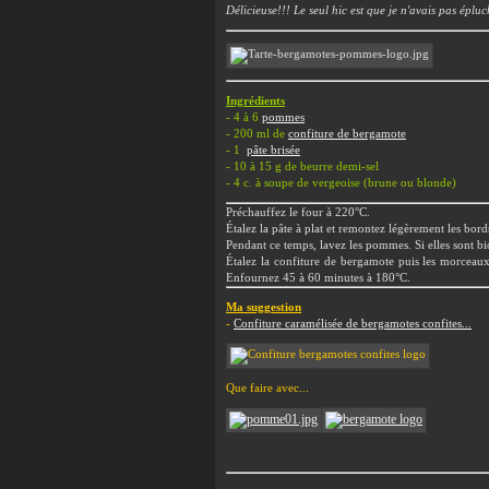
Délicieuse!!! Le seul hic est que je n'avais pas éplu
Ingrédients
- 4 à 6
pommes
- 200 ml de
confiture de bergamote
- 1
pâte brisée
- 10 à 15 g de beurre demi-sel
- 4 c. à soupe de vergeoise (brune ou blonde)
Préchauffez le four à 220°C.
Étalez la pâte à plat et remontez légèrement les bord
Pendant ce temps, lavez les pommes. Si elles sont bi
Étalez la confiture de bergamote puis les morceaux
Enfournez 45 à 60 minutes à 180°C.
Ma suggestion
-
Confiture caramélisée de bergamotes confites...
Que faire avec...