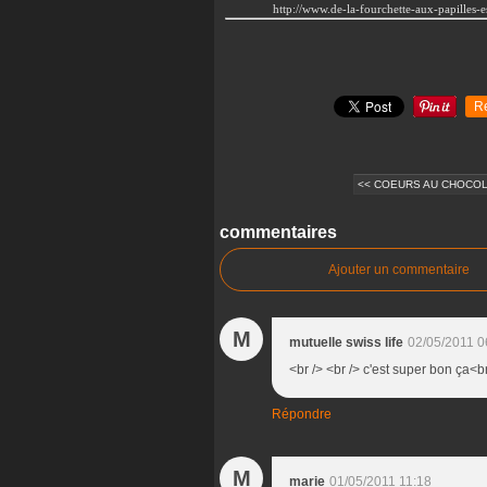
http://www.de-la-fourchette-aux-papilles
R
<< COEURS AU CHOCOLA
commentaires
Ajouter un commentaire
M
mutuelle swiss life
02/05/2011 0
<br /> <br /> c'est super bon ça<br
Répondre
M
marie
01/05/2011 11:18