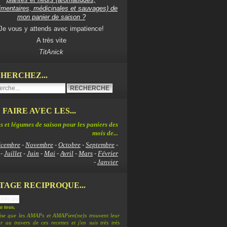
imentaires, médicinales et sauvages) de
mon panier de saison ?
Je vous y attends avec impatience!
A très vite
TitAnick
HERCHEZ...
 FAIRE AVEC LES...
s et légumes de saison pour les paniers des
mois de...
cembre
-
Novembre
-
Octobre
-
Septembre
-
-
Juillet
-
Juin
-
Mai
-
Avril
-
Mars
-
Février
-
Janvier
TAGE RECIPROQUE...
 tous,
lise que les AMAPs et AMAPien(ne)s trouvent leur
 au travers de ces recettes et j'en suis très très