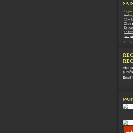
SAIS
Légum
Auber
Céleris
Chou 
Épinar
de terr
(ou g
Fruits 
REC
REC
Abonne
publiés
Email
PAR