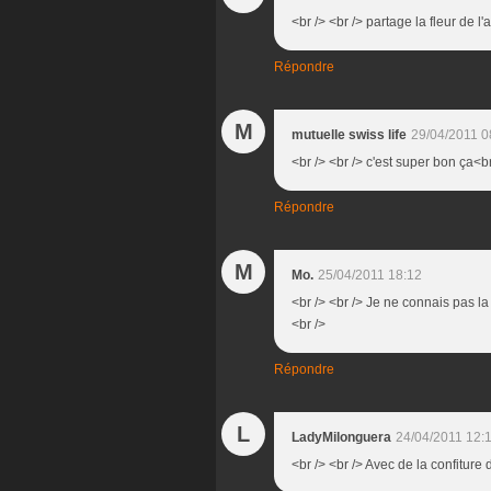
<br /> <br /> partage la fleur de l
Répondre
M
mutuelle swiss life
29/04/2011 0
<br /> <br /> c'est super bon ça<br
Répondre
M
Mo.
25/04/2011 18:12
<br /> <br /> Je ne connais pas la
<br />
Répondre
L
LadyMilonguera
24/04/2011 12:
<br /> <br /> Avec de la confiture 