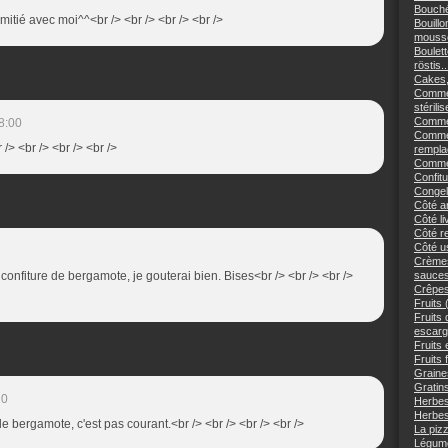
Bouché
'amitié avec moi^^<br /> <br /> <br /> <br />
Bouillo
mousse
Boulett
röstis..
Cakes,
Commen
stérilis
Comment
8:00
Commen
 /> <br /> <br /> <br />
remplac
Commen
Confitu
Congele
Côté an
Côté li
Côté re
Côté us
Crèmes
 confiture de bergamote, je gouterai bien. Bises<br /> <br /> <br />
sauces
Crêpes
Fruits 
Fruits
escargo
Fruits 
Fruits 
Graine
Gratins
10
Herbes
Herbes
de bergamote, c'est pas courant.<br /> <br /> <br /> <br />
La piz
Légume