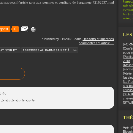
heureus
-estomaquees.fr/article-tarte-aux-pommes-et-confiture-de-bergamote-72162337.html
soit ré
mettant
les fo
votre pr
epost
0
LES
Published by TitAnick
-
dans
Desserts et sucreries
commenter cet article
…
[FORMA
[Confér
T NOIR ET...
ASPERGES AU PARMESAN ET À... >>
et de 
[Public
2018
[Ateli
[Format
[Atelie
l’assie
[La Ro
aux bai
[Public
6:46
[STAUB]
chèvre
 /> <br /> <br /> <br />
[STAUB
TH
Apériti
Biscuit