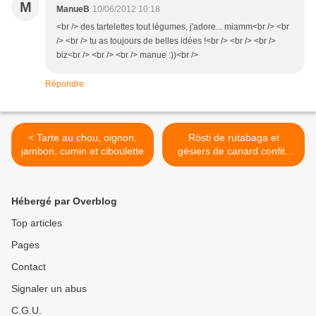
M
ManueB
10/06/2012 10:18
<br /> des tartelettes tout légumes, j'adore... miamm<br /> <br
/> <br /> tu as toujours de belles idées !<br /> <br /> <br />
biz<br /> <br /> <br /> manue :))<br />
Répondre
< Tarte au chou, oignon,
Rösti de rutabaga et
jambon, cumin et ciboulette
gésiers de canard confits
au sirop d'érable >
Hébergé par Overblog
Top articles
Pages
Contact
Signaler un abus
C.G.U.