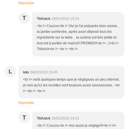
Répondre
T
TitAnick
28/02/2010 19:24
<br /> Coucou<br /> Oui je l'ai préparée bien assise ,
la jambe surélevée, après avoir déposé tous les
ingrédients sur la table... la cuisine est très petite et
tout est à portée de mains!!! PROMIS!!!<br /> ;-)<br />
TitAnick<br /> <br /> <br />
L
lolo
26/02/2010 19:45
<br /> voilà quelques temps que je négligeais un peu internet,
je vois qu'ici les recettes sont toujours aussi savoureuses...<br
/> <br /> <br />
Répondre
T
TitAnick
28/02/2010 19:22
<br /> Coucou<br /> moi aussi je néglige!!!<br /> A+