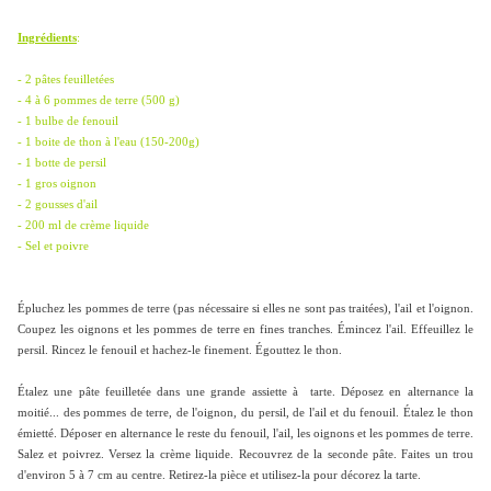
Ingrédients
:
- 2 pâtes feuilletées
- 4 à 6 pommes de terre (500 g)
- 1 bulbe de fenouil
- 1 boite de thon à l'eau (150-200g)
- 1 botte de persil
- 1 gros oignon
- 2 gousses d'ail
- 200 ml de crème liquide
- Sel et poivre
Épluchez les pommes de terre (pas nécessaire si elles ne sont pas traitées), l'ail et l'oignon.
Coupez les oignons et les pommes de terre en fines tranches. Émincez l'ail. Effeuillez le
persil. Rincez le fenouil et hachez-le finement. Égouttez le thon.
Étalez une pâte feuilletée dans une grande assiette à tarte. Déposez en alternance la
moitié... des pommes de terre, de l'oignon, du persil, de l'ail et du fenouil. Étalez le thon
émietté. Déposer en alternance le reste du fenouil, l'ail, les oignons et les pommes de terre.
Salez et poivrez. Versez la crème liquide. Recouvrez de la seconde pâte. Faites un trou
d'environ 5 à 7 cm au centre. Retirez-la pièce et utilisez-la pour décorez la tarte.