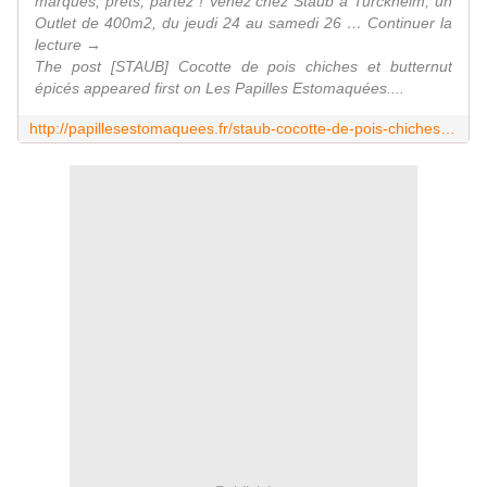
marques, prêts, partez ! Venez chez Staub à Turckheim, un
Outlet de 400m2, du jeudi 24 au samedi 26 … Continuer la
lecture →
The post [STAUB] Cocotte de pois chiches et butternut
épicés appeared first on Les Papilles Estomaquées....
http://papillesestomaquees.fr/staub-cocotte-de-pois-chiches-et-butternut-epices/