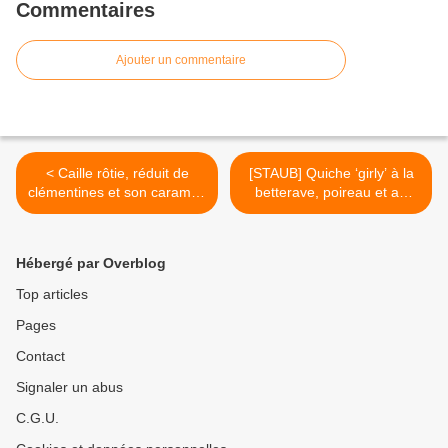
Commentaires
Ajouter un commentaire
< Caille rôtie, réduit de
[STAUB] Quiche ‘girly’ à la
clémentines et son caramel,
betterave, poireau et au
purée de betterave
chèvre >
gourmande, déclinaisons
de framboises et roquette
Hébergé par Overblog
[Concours Champagne de
Vignerons]
Top articles
Pages
Contact
Signaler un abus
C.G.U.