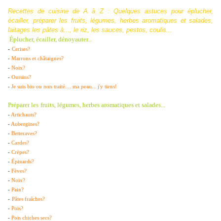
Recettes de cuisine de A à Z :
Quelques astuces pour éplucher,
écailler, préparer les fruits, légumes, herbes aromatiques et salades,
laitages les pâtes à..., le riz, les sauces, pestos, coulis...
Éplucher, écailler, dénoyauter...
-
Cerises?
-
Marrons et châtaignes?
-
Noix?
-
Oursins?
-
Je suis bio ou non traité.... ma peau... j'y tiens!
Préparer les
fruits, légumes, herbes aromatiques et salades...
-
Artichauts?
-
Aubergines?
-
Betteraves?
-
Cardes?
-
Crèpes?
-
Épinards?
-
Fèves?
-
Noix?
-
Pain?
-
Pâtes fraîches?
-
Pois?
-
Pois chiches secs?