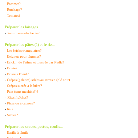
-
Pommes?
-
Rutabaga?
-
Tomates?
Préparer les laitages...
-
Yaourt sans électricité?
Préparer les pâtes (à) et le riz...
-
Les bricks triangulaires?
-
Beignets pour légumes?
-
Brick... de Fatima et illustrée par Nadia?
-
Brisée?
-
Brisée à l'oeuf?
-
Crêpes (galettes) salées au sarrasin (blé noir)
-
Crêpes sucrée à la bière?
-
Pain (sans machine!)?
-
Pâtes fraîches?
-
Pizza ou à calzone?
-
Riz?
-
Sablée?
Préparer les sauces, pestos, coulis...
-
Basilic à l'huile