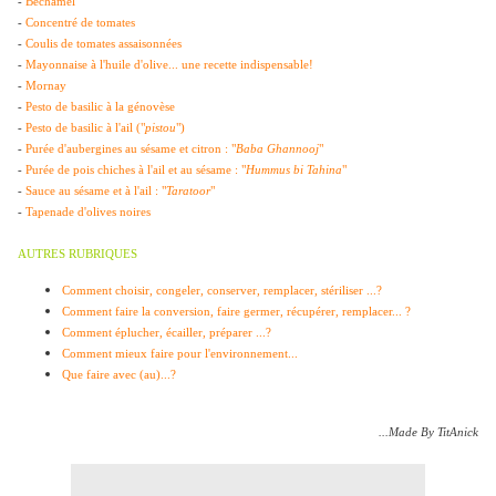
-
Béchamel
-
Concentré de tomates
-
Coulis de tomates assaisonnées
-
Mayonnaise à l'huile d'olive... une recette indispensable!
-
Mornay
-
Pesto de basilic à la génovèse
-
Pesto de basilic à l'ail ("
pistou
")
-
Purée d'aubergines au sésame et citron : "
Baba Ghannooj
"
-
Purée de pois chiches à l'ail et au sésame : "
Hummus bi Tahina
"
-
Sauce au sésame et à l'ail : "
Taratoor
"
-
Tapenade d'olives noires
AUTRES RUBRIQUES
Comment choisir, congeler, conserver, remplacer, stériliser ...?
Comment faire la conversion, faire germer, récupérer, remplacer... ?
Comment éplucher, écailler, préparer ...?
Comment mieux faire pour l'environnement...
Que faire avec (au)...?
...Made By TitAnick