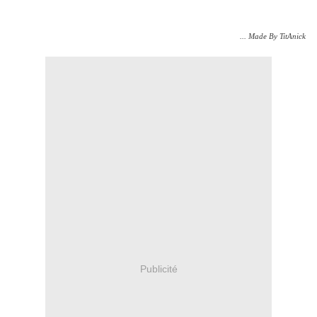
... Made By TitAnick
Publicité