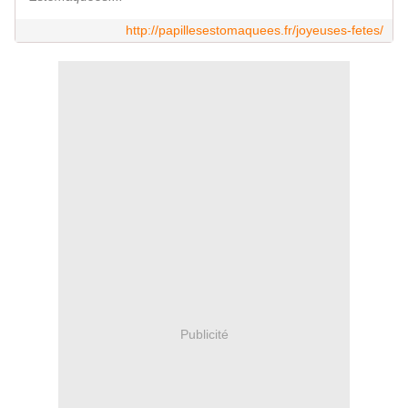
http://papillesestomaquees.fr/joyeuses-fetes/
Publicité