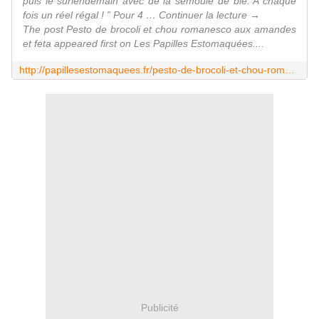
puis le surlendemain avec de la semoule de blé. A chaque
fois un réel régal ! ” Pour 4 … Continuer la lecture →
The post Pesto de brocoli et chou romanesco aux amandes
et feta appeared first on Les Papilles Estomaquées....
http://papillesestomaquees.fr/pesto-de-brocoli-et-chou-romanesco-aux-amandes-et-feta/
Publicité