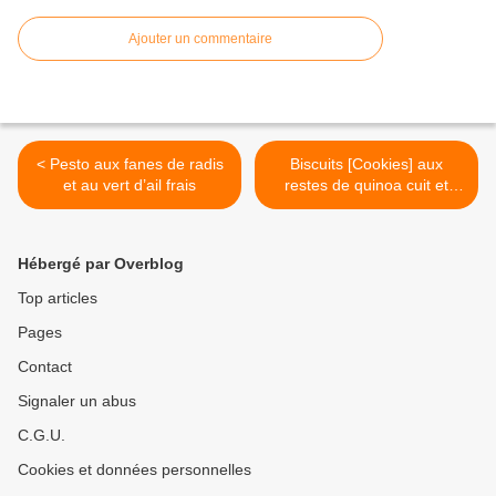
Ajouter un commentaire
< Pesto aux fanes de radis
Biscuits [Cookies] aux
et au vert d’ail frais
restes de quinoa cuit et
morceaux de chocolat >
Hébergé par Overblog
Top articles
Pages
Contact
Signaler un abus
C.G.U.
Cookies et données personnelles