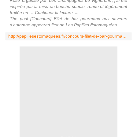
Rosé’ organisé par ‘Les Champagnes de Vignerons’, j’ai été
inspirée par la mise en bouche souple, ronde et légèrement
fruitée en … Continuer la lecture →
The post [Concours] Filet de bar gourmand aux saveurs
d’automne appeared first on Les Papilles Estomaquées....
http://papillesestomaquees.fr/concours-filet-de-bar-gourmand-aux-saveurs-dautomne/