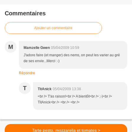
Commentaires
Ajouter un commentaire
M
Mamzelle Gwen
05/04/2009 10:59
J'adore faire (et manger) des nems, on peut les varier au gré
de ses envie...Merci :-)
Répondre
T
TitAnick
05/04/2009 13:38
<br /> T'as raison!<br /> A bientôt<br /> ;-)<br />
TitAnick<br /> <br /> <br />
Tarte pesto, mozzarella et tomates >