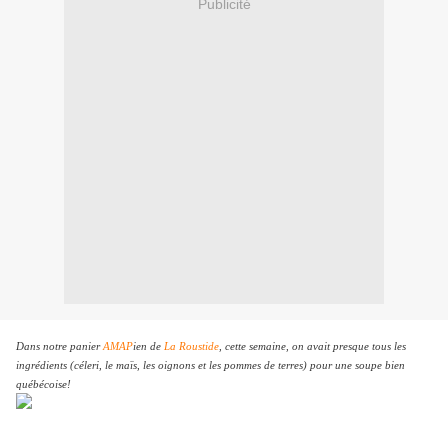
Publicité
Dans notre panier
AMAP
ien de
La Roustide
, cette semaine, on avait presque tous les
ingrédients (céleri, le maïs, les oignons et les pommes de terres) pour une soupe bien
québécoise!