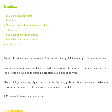
Ingrédients
- 200 g de saumon fumé
- 2 avocats
- 20 cl de crème liquide entière froide
- Ciboulette
- 1 c. à soupe de jus de citron
- Zeste d'un citron non traité
- Sel et poivre
Fouttez la crème
avec l'ustensile et
dans un récipient préalablement placés au congélateur.
Coupez le saumon en fines lanières. Réduisez les avocats en purée et ajoutez-y un peu de
jus de citron pour que la purée ne brunisse pas. Salez et poivrez.
Dans 6 à 8 jolis verres, répartissez la purée d'avocat, puis la crème fouettée et finalement
le saumon fumé et le zeste de citron. Parsemez de ciboulette.
Réfrigérez 1 heure avant de servir.
Mes suggestions