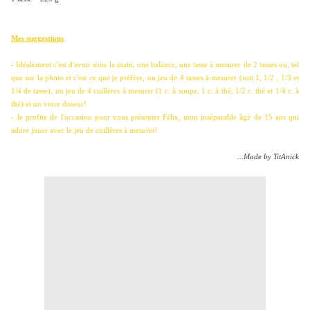
Mes suggestions
- Idéalement c'est d'avoir sous la main, une balance, une tasse à mesurer de 2 tasses ou, tel
que sur la photo et c'est ce que je préfère, un jeu de 4 tasses à mesurer (soit 1, 1/2 , 1/3 et
1/4 de tasse), un jeu de 4 cuillères à mesurer (1 c. à soupe, 1 c. à thé, 1/2 c. thé et 1/4 c. à
thé) et un verre doseur!
- Je profite de l'occasion pour vous présenter Félix, mon inséparable âgé de 15 ans qui
adore jouer avec le jeu de cuillères à mesurer!
...Made by TitAnick