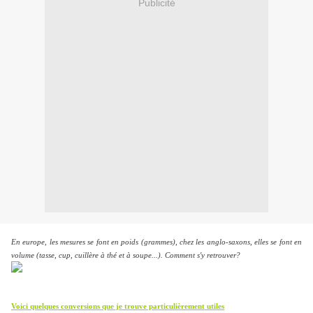
Publicité
En europe, les mesures se font en poids (grammes), chez les anglo-saxons, elles se font en
volume
(tasse, cup, cuillère à thé et à soupe...)
. Comment s'y retrouver?
Voici quelques conversions que je trouve particulièrement utiles