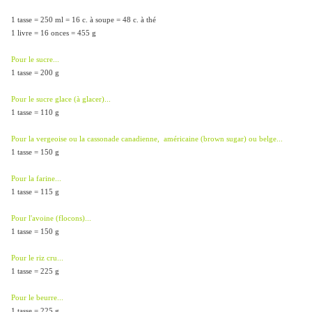
1 tasse = 250 ml = 16 c. à soupe = 48 c. à thé
1 livre = 16 onces = 455 g
Pour le sucre...
1 tasse = 200 g
Pour le sucre glace (à glacer)...
1 tasse = 110 g
Pour la vergeoise ou la cassonade canadienne, américaine (brown sugar) ou belge...
1 tasse = 150 g
Pour la farine...
1 tasse = 115 g
Pour l'avoine (flocons)...
1 tasse = 150 g
Pour le riz cru...
1 tasse = 225 g
Pour le beurre...
1 tasse = 225 g