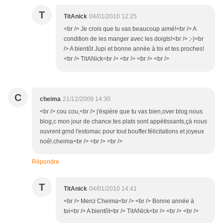
T
TitAnick
04/01/2010 12:25
<br /> Je crois que tu vas beaucoup aimé!<br /> A
condition de les manger avec les doigts!<br /> ;-)<br
/> A bientôt Jupi et bonne année à toi et tes proches!
<br /> TitANick<br /> <br /> <br /> <br />
C
cheima
21/12/2009 14:30
<br /> cou cou,<br /> j'éspère que tu vas bien,over blog nous
blog,c mon jour de chance.tes plats sont appétissants,çà nous
ouvrent grnd l'estomac pour tout bouffer.félicitations et joyeux
noêl.cheima<br /> <br /> <br />
Répondre
T
TitAnick
04/01/2010 14:41
<br /> Merci Cheima<br /> <br /> Bonne année à
toi<br /> A bientôt<br /> TitANick<br /> <br /> <br />