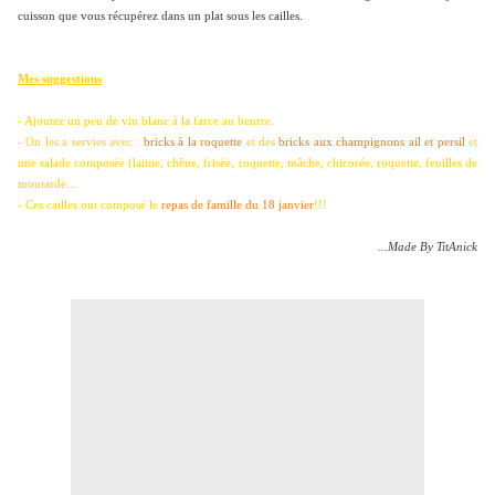
cuisson que vous récupérez dans un plat sous les cailles.
Mes suggestions
- Ajoutez un peu de vin blanc à la farce au beurre.
- On les a servies avec :
bricks à la roquette
et des
bricks aux champignons ail et persil
et
une salade composée (laitue, chêne, frisée, roquette, mâche, chicorée, roquette, feuilles de
moutarde...
- Ces cailles ont composé le
repas de famille du 18 janvier
!!!
...Made By TitAnick