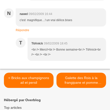
N
nawel
09/02/2009 16:44
c'est magnifique....! un vrai délice.bises
Répondre
T
TitAnick
09/02/2009 18:45
<br /> Merci!<br /> Bonne semaine<br /> TitAnick<br
/> <br /> <br />
< Bricks aux champignons
Galette des Rois à la
ail et persil
frangipane et pomme
caramélisée >
Hébergé par Overblog
Top articles