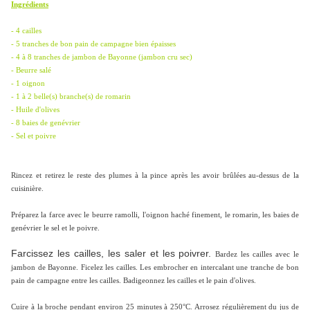
Ingrédients
- 4 cailles
- 5 tranches de bon pain de campagne bien épaisses
- 4 à 8 tranches de jambon de Bayonne (jambon cru sec)
- Beurre salé
- 1 oignon
- 1 à 2 belle(s) branche(s) de romarin
- Huile d'olives
- 8 baies de genévrier
- Sel et poivre
Rincez et retirez le reste des plumes à la pince après les avoir brûlées au-dessus de la
cuisinière.
Préparez la farce avec le beurre ramolli, l'oignon haché finement, le romarin, les baies de
genévrier le sel et le poivre.
Farcissez les cailles, les saler et les poivrer.
Bardez les cailles avec le
jambon de Bayonne. Ficelez les cailles. Les embrocher en intercalant une tranche de bon
pain de campagne entre les cailles. Badigeonnez les cailles et le pain d'olives.
Cuire à la broche pendant environ 25 minutes à 250°C. Arrosez régulièrement du jus de