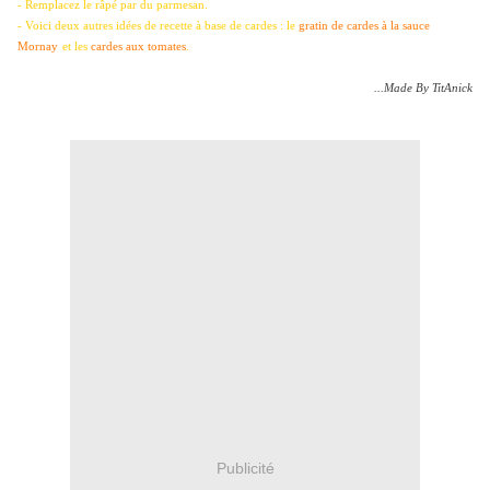
- Remplacez le râpé par du parmesan.
- Voici deux autres idées de recette à base de cardes : le
gratin de cardes à la sauce
Mornay
et les
cardes aux tomates
.
...Made By TitAnick
Publicité