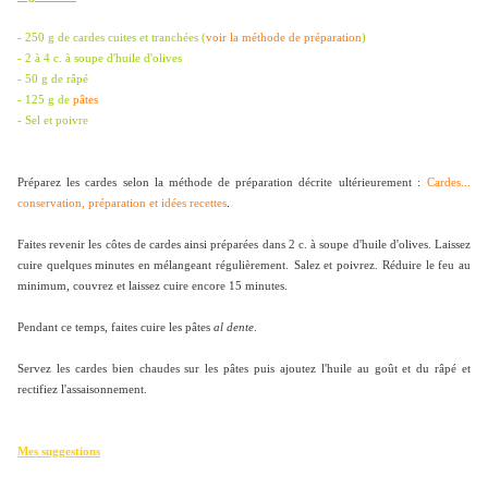
- 250 g de cardes cuites et tranchées (
voir la méthode de préparation
)
- 2 à 4 c. à soupe d'huile d'olives
- 50 g de râpé
- 125 g de
pâtes
- Sel et poivre
Préparez les cardes selon la méthode de préparation décrite ultérieurement :
Cardes...
conservation, préparation et idées recettes
.
Faites revenir les côtes de cardes ainsi préparées dans 2 c. à soupe d'huile d'olives. Laissez
cuire quelques minutes en mélangeant régulièrement.
Salez et poivrez.
Réduire le feu au
minimum, couvrez et laissez cuire encore 15 minutes.
Pendant ce temps, f
aites cuire les pâtes
al dente
.
Servez les cardes bien chaudes sur les pâtes puis ajoutez l'huile au goût et du râpé et
rectifiez l'assaisonnement.
Mes suggestions