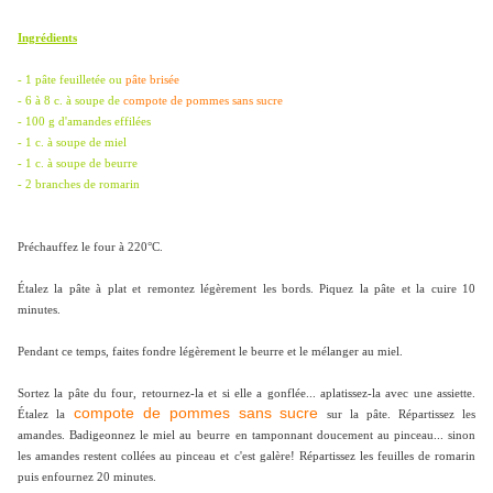
Ingrédients
- 1 pâte feuilletée ou
pâte brisée
- 6 à 8 c. à soupe de
compote de pommes sans sucre
- 100 g d'amandes effilées
- 1 c. à soupe de miel
- 1 c. à soupe de beurre
- 2 branches de romarin
Préchauffez le four à 220°C.
Étalez la pâte à plat et remontez légèrement les bords. Piquez la pâte et la cuire 10
minutes.
Pendant ce temps, faites fondre légèrement le beurre et le mélanger au miel.
Sortez la pâte du four, retournez-la et si elle a gonflée... aplatissez-la avec une assiette.
compote de pommes sans sucre
Étalez la
sur la pâte. Répartissez les
amandes. Badigeonnez le miel au
beurre en tamponnant doucement au pinceau... sinon
les amandes restent collées au pinceau et c'est galère! Répartissez les feuilles de romarin
puis enfournez 20 minutes.