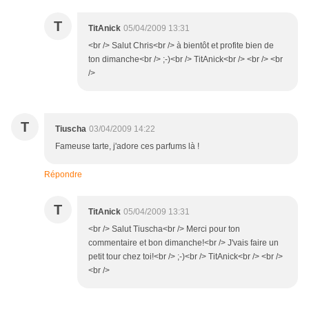
T
TitAnick
05/04/2009 13:31
<br /> Salut Chris<br /> à bientôt et profite bien de
ton dimanche<br /> ;-)<br /> TitAnick<br /> <br /> <br
/>
T
Tiuscha
03/04/2009 14:22
Fameuse tarte, j'adore ces parfums là !
Répondre
T
TitAnick
05/04/2009 13:31
<br /> Salut Tiuscha<br /> Merci pour ton
commentaire et bon dimanche!<br /> J'vais faire un
petit tour chez toi!<br /> ;-)<br /> TitAnick<br /> <br />
<br />