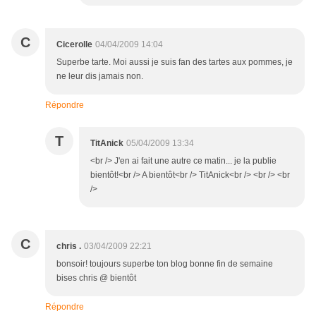
C
Cicerolle
04/04/2009 14:04
Superbe tarte. Moi aussi je suis fan des tartes aux pommes, je
ne leur dis jamais non.
Répondre
T
TitAnick
05/04/2009 13:34
<br /> J'en ai fait une autre ce matin... je la publie
bientôt!<br /> A bientôt<br /> TitAnick<br /> <br /> <br
/>
C
chris .
03/04/2009 22:21
bonsoir! toujours superbe ton blog bonne fin de semaine
bises chris @ bientôt
Répondre