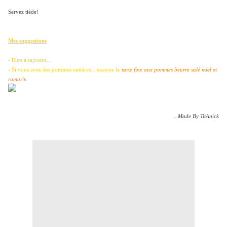
Servez tiède!
Mes suggestions
- Rien à rajoutez...
- Si vous avez des pommes entières... essayez la
tarte fine aux pommes beurre salé miel et
romarin
...Made By TitAnick