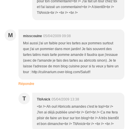
pour ton commentaire!<br /> J'ai fait un tour chez toi
et t'ai laissé un commentaire!<br /> A bientôt<br />
TitAnick<br /> <br /> <br />
M
misscouine
05/04/2009 09:08
Moi aussi j'ai un faible pour les tartes aux pommes surtout
que j'ai un pommier dans mon jardin! Je fais souvent des
tartes tatins mais tarte pomme amande il faudra que j'essaue
(avec de l'amande je fais des tartes au abricots sinon). Je te
laisse l'adresse de mon blog cuisine pour si tu veux y faire un
tour : http://culinarium.over-blog.com/Salut!!
Répondre
T
TitAnick
05/04/2009 13:38
<br /> Ah oui! Abricots amandes c'est le top!<br />
J'en ai déjà publiée une!<br /> Grr!<br /> Ca me fera
plisir de faire un tour sur ton blog!<br /> A très bientôt
et bon dimanche<br /> TitAnick<br /> <br /> <br />