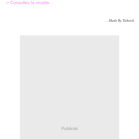
-> Consultez la recette...
...Made By TitAnick
Publicité