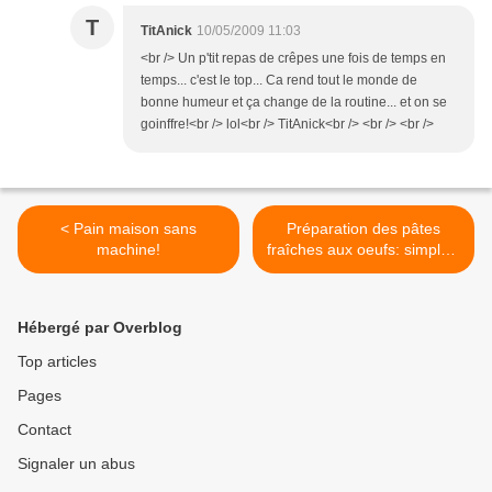
T
TitAnick
10/05/2009 11:03
<br /> Un p'tit repas de crêpes une fois de temps en
temps... c'est le top... Ca rend tout le monde de
bonne humeur et ça change de la routine... et on se
goinffre!<br /> lol<br /> TitAnick<br /> <br /> <br />
< Pain maison sans
Préparation des pâtes
machine!
fraîches aux oeufs: simples,
colorées ou farcies >
Hébergé par Overblog
Top articles
Pages
Contact
Signaler un abus