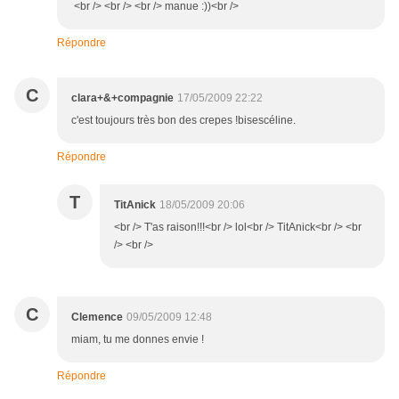
<br /> <br /> <br /> manue :))<br />
Répondre
C
clara+&+compagnie
17/05/2009 22:22
c'est toujours très bon des crepes !bisescéline.
Répondre
T
TitAnick
18/05/2009 20:06
<br /> T'as raison!!!<br /> lol<br /> TitAnick<br /> <br
/> <br />
C
Clemence
09/05/2009 12:48
miam, tu me donnes envie !
Répondre