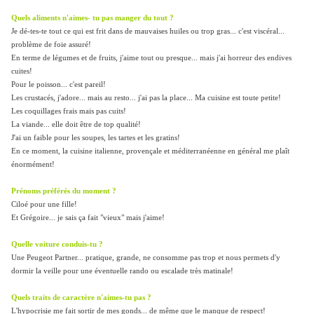
Quels aliments n'aimes- tu pas manger du tout ?
Je dé-tes-te tout ce qui est frit dans de mauvaises huiles ou trop gras... c'est viscéral...
problème de foie assuré!
En terme de légumes et de fruits, j'aime tout ou presque... mais j'ai horreur des endives
cuites!
Pour le poisson... c'est pareil!
Les crustacés, j'adore... mais au resto... j'ai pas la place... Ma cuisine est toute petite!
Les coquillages frais mais pas cuits!
La viande... elle doit être de top qualité!
J'ai un faible pour les soupes, les tartes et les gratins!
En ce moment, la cuisine italienne, provençale et méditerranéenne en général me plaît
énormément!
Prénoms préférés du moment ?
Ciloé pour une fille!
Et Grégoire... je sais ça fait "vieux" mais j'aime!
Quelle voiture conduis-tu ?
Une Peugeot Partner... pratique, grande, ne consomme pas trop et nous permets d'y
dormir la veille pour une éventuelle rando ou escalade très matinale!
Quels traits de caractère n'aimes-tu pas ?
L'hypocrisie me fait sortir de mes gonds... de même que le manque de respect!