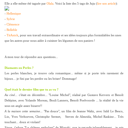
Elle a elle-même été taguée par
Olala
. Voici la liste des 5 tags de Juju (
lire son article
):
-
Hellenique
-
Sylvie
-
Clémence
-
Belleble
-
TitAnick
, pour son travail extraordinaire et ses idées toujours plus formidables les unes
que les autres pour nous aider à cuisiner les légumes de nos paniers !
A mon tour de répondre aux questions...
Diamants ou Perles ?
Les perles blanches, je trouve cela romantique... même si je porte très rarement de
bijoux... je fini par les perdre ou les briser! Dommage!
Quel était le dernier film que tu as vu ?
Au ciné...
c'était en décembre... "Louise Michel", réalisé par Gustave Kervern et Benoît
Delépine, avec Yolande Moreau, Bouli Lanners, Benoît Poelvoorde ... la réalité de la vie
sous un angle assez bizarre!!
A la maison cette semaine...
"Pas douce", un film de Jeanne Waltz, avec Isild Le Besco,
Lio, Yves Verhoeven, Christophe Sermet, Steven de Almeida, Michel Raskine... Très
touchant... doux et violant!
Sinon
, j'adore "Le château ambulant" de Miazaki, que je regarde inlassablement... je sais