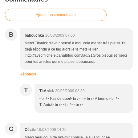
Ajouter un commentaire
B
babouchka
20/03/2009 07:00
Merci Titanick d'avoir pensé à moi, cela me fait très plaisir.J'ai
déjà répondu à ce tag alors je te mets le lien
:http://avecmichele.canalblog.com/tag/21Gros bisous et merci
pour tes articles qui me plaisent beaucoup.
Répondre
T
TitAnick
20/03/2009 08:39
<br /> Pas de quoi!<br /> ;-)<br /> A bientôt<br />
TitAnick<br /> <br /> <br />
C
Cécile
19/03/2009 14:25
Merci beaucoup de m'avoir choisie, je suis touchée.