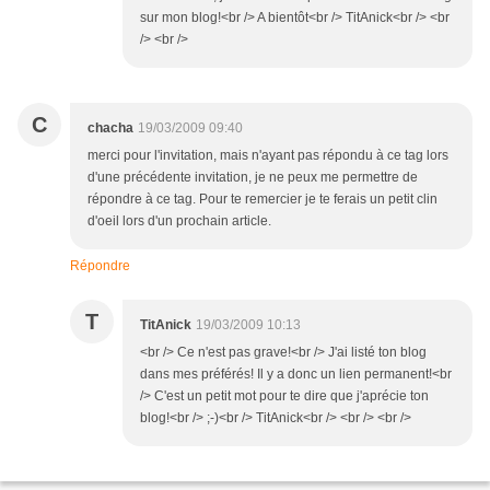
sur mon blog!<br /> A bientôt<br /> TitAnick<br /> <br
/> <br />
C
chacha
19/03/2009 09:40
merci pour l'invitation, mais n'ayant pas répondu à ce tag lors
d'une précédente invitation, je ne peux me permettre de
répondre à ce tag. Pour te remercier je te ferais un petit clin
d'oeil lors d'un prochain article.
Répondre
T
TitAnick
19/03/2009 10:13
<br /> Ce n'est pas grave!<br /> J'ai listé ton blog
dans mes préférés! Il y a donc un lien permanent!<br
/> C'est un petit mot pour te dire que j'aprécie ton
blog!<br /> ;-)<br /> TitAnick<br /> <br /> <br />