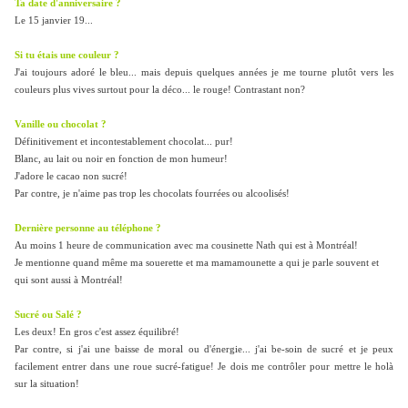
Ta date d'anniversaire ?
Le 15 janvier 19...
Si tu étais une couleur ?
J'ai toujours adoré le bleu... mais depuis quelques années je me tourne plutôt vers les
couleurs plus vives surtout pour la déco... le rouge! Contrastant non?
Vanille ou chocolat ?
Définitivement et incontestablement chocolat... pur!
Blanc, au lait ou noir en fonction de mon humeur!
J'adore le cacao non sucré!
Par contre, je n'aime pas trop les chocolats fourrées ou alcoolisés!
Dernière personne au téléphone ?
Au moins 1 heure de communication avec ma cousinette Nath qui est à Montréal!
Je mentionne quand même ma souerette et ma mamamounette a qui je parle souvent et
qui sont aussi à Montréal!
Sucré ou Salé ?
Les deux! En gros c'est assez équilibré!
Par contre, si j'ai une baisse de moral ou d'énergie... j'ai be-soin de sucré et je peux
facilement entrer dans une roue sucré-fatigue! Je dois me contrôler pour mettre le holà
sur la situation!