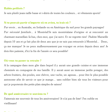
Habits préférés ?
Je suis plutôt jeans taille basse et t-shirts de toutes les couleurs... et vêtements sports!
Si tu pouvais partir n'importe où en avion, tu irais où ?
Par envie
... en Australie, en Irelande ou en Amérique du sud pour les grands paysages!
Par nécessité familiale
... à Montréal!Je suis montréalaise d'origine et ai rencontré un
charmant marseillais là-bas, chez-moi, que j'ai suivi. Et ne regrette rien! J'habite Marseille
depuis 10 ans et ça fait plus de deux ans que je ne suis pas retournée à Montréal... Donc,
ça me manque! Je ne peux malheureusement pas voyager en avion depuis deux ans! Je
dois être patiente, d'ici la fin de l'année ce sera possible!
Où veux-tu passer ta retraite ?
A la campagne dans mon gîte dans lequel il y aurait une grande cuisine et une immense
cheminée en compagnie de ma famille. Il y aurait aussi un immense jardin potager, des
arbres fruitiers, des poules, une chèvre, une vache, un agneau... pour être le plus possible
autonome afin de savoir ce que je mange... sans oublier bien sûr tous les visiteurs pour
qui je popoterais des petits plats simples de saison!
De quel anniversaire te souviens-tu ?
J'aimerais me souvenir de tous les anniversaires! Je n'ai pas de liste! J'en oublie en
vieillissant!