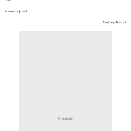
tous!
A vous de jouer!
... Made By TitAnick
Publicité