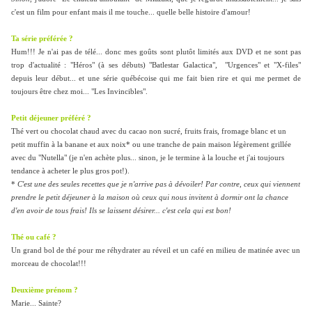
c'est un film pour enfant mais il me touche... quelle belle histoire d'amour!
Ta série préférée ?
Hum!!! Je n'ai pas de télé... donc mes goûts sont plutôt limités aux DVD et ne sont pas
trop d'actualité : "Héros" (à ses débuts) "Batlestar Galactica", "Urgences" et "X-files"
depuis leur début... et une série québécoise qui me fait bien rire et qui me permet de
toujours être chez moi... "Les Invincibles".
Petit déjeuner préféré ?
Thé vert ou chocolat chaud avec du cacao non sucré, fruits frais, fromage blanc et un
petit muffin à la banane et aux noix* ou une tranche de pain maison légèrement grillée
avec du "Nutella" (je n'en achète plus... sinon, je le termine à la louche et j'ai toujours
tendance à acheter le plus gros pot!).
*
C'est une des seules recettes que je n'arrive pas à dévoiler! Par contre, ceux qui viennent
prendre le petit déjeuner à la maison où ceux qui nous invitent à dormir ont la chance
d'en avoir de tous frais! Ils se laissent désirer... c'est cela qui est bon!
Thé ou café ?
Un grand bol de thé pour me réhydrater au réveil et un café en milieu de matinée avec un
morceau de chocolat!!!
Deuxième prénom ?
Marie... Sainte?