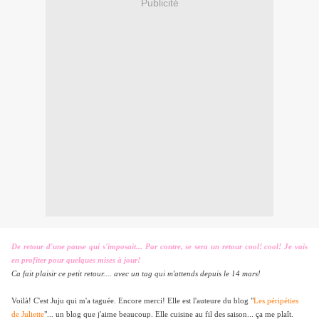
Publicité
De retour d'une pause qui s'imposait... Par contre, se sera un retour cool! cool! Je vais
en profiter pour quelques mises à jour!
Ca fait plaisir ce petit retour.... avec un tag qui m'attends depuis le 14 mars!
Voilà! C'est Juju qui m'a taguée. Encore merci! Elle est l'auteure du blog "
Les péripéties
de Juliette
"... un blog que j'aime beaucoup. Elle cuisine au fil des saison... ça me plaît.