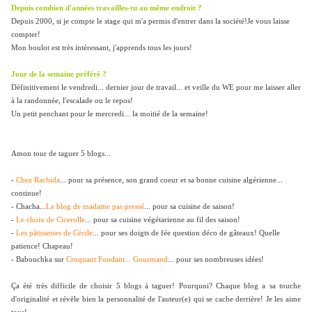
Depuis combien d'années travailles-tu au même endroit ?
Depuis 2000, si je compte le stage qui m'a permis d'entrer dans la société!Je vous laisse
compter!
Mon boulot est très intéressant, j'apprends tous les jours!
Jour de la semaine préféré ?
Définitivement le vendredi... dernier jour de travail... et veille du WE pour me laisser aller
à la randonnée, l'escalade ou le repos!
Un petit penchant pour le mercredi... la moitié de la semaine!
Amon tour de taguer 5 blogs...
-
Chez Rachida
... pour sa présence, son grand coeur et sa bonne cuisine algérienne...
continue!
- Chacha...
Le blog de madame pas pressé
... pour sa cuisine de saison!
-
Le choix de Cicerolle
... pour sa cuisine végétarienne au fil des saison!
-
Les pâtisseries de Cécile
... pour ses doigts de fée question déco de gâteaux! Quelle
patience! Chapeau!
- Babouchka sur
Croquant Fondant... Gourmand
... pour ses nombreuses idées!
Ça été très difficile de choisir 5 blogs à taguer! Pourquoi? Chaque blog a sa touche
d'originalité et révèle bien la personnalité de l'auteur(e) qui se cache derrière! Je les aime