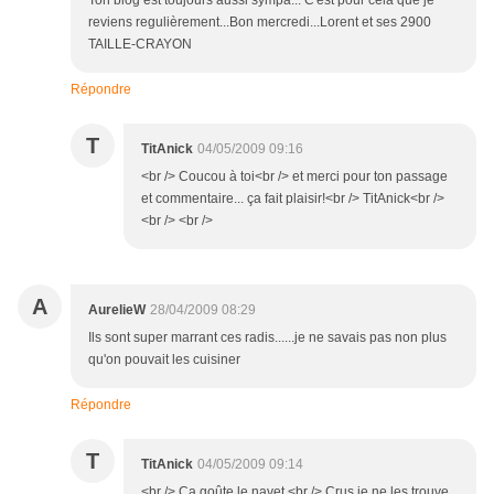
Ton blog est toujours aussi sympa... C'est pour cela que je
reviens regulièrement...Bon mercredi...Lorent et ses 2900
TAILLE-CRAYON
Répondre
T
TitAnick
04/05/2009 09:16
<br /> Coucou à toi<br /> et merci pour ton passage
et commentaire... ça fait plaisir!<br /> TitAnick<br />
<br /> <br />
A
AurelieW
28/04/2009 08:29
Ils sont super marrant ces radis......je ne savais pas non plus
qu'on pouvait les cuisiner
Répondre
T
TitAnick
04/05/2009 09:14
<br /> Ca goûte le navet.<br /> Crus je ne les trouve