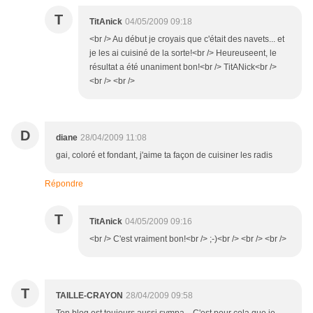
T
TitAnick
04/05/2009 09:18
<br /> Au début je croyais que c'était des navets... et
je les ai cuisiné de la sorte!<br /> Heureuseent, le
résultat a été unaniment bon!<br /> TitANick<br />
<br /> <br />
D
diane
28/04/2009 11:08
gai, coloré et fondant, j'aime ta façon de cuisiner les radis
Répondre
T
TitAnick
04/05/2009 09:16
<br /> C'est vraiment bon!<br /> ;-)<br /> <br /> <br />
T
TAILLE-CRAYON
28/04/2009 09:58