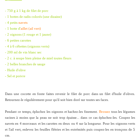
- 750 g à 1 kg de filet de porc
- 1 bottes de radis colorés (une dizaine)
- 4 petits
navets
- 1 botte d'
aillet (ail vert)
- 2 oignons (1 rouge et 1 jaune)
- 6 petites carottes
- 4 à 6 cébettes (oignons verts)
- 200 ml de vin blanc sec
- 2 c. à soupe bien pleine de miel toutes fleurs
- 2 belles branches de sauge
- Huile d'olive
- Sel et poivre
Dans une cocotte en fonte faites revenir le filet de porc dans un filet d'huile d'olives.
Retournez-le régulièrement pour qu'il soit bien doré sur toutes ses faces.
Pendant ce temps, épluchez les oignons et hachez-les finement.
Brossez
tous les légumes
racines à moins que la peau ne soit trop épaisse... dans ce cas épluchez-les. Coupez les
navets en 4 morceaux et les carottes en deux ou 4 sur la longueur. Pour les oignons verts
et l'ail vert, enlevez les feuilles flétries et les extrémités puis coupez-les en tronçons de 5
cm.