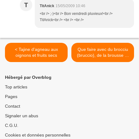
T
TitAnick
15/05/2009 10:46
<br /> ;-)<br /> Bon vendredi pluvieux!<br />
TitAnick<br /> <br /> <br />
< Tajine d'agneau aux
Que faire avec du brocciu
oignons et fruits secs
(bruccio), de la brousse et
de la ricotta? >
Hébergé par Overblog
Top articles
Pages
Contact
Signaler un abus
C.G.U.
Cookies et données personnelles