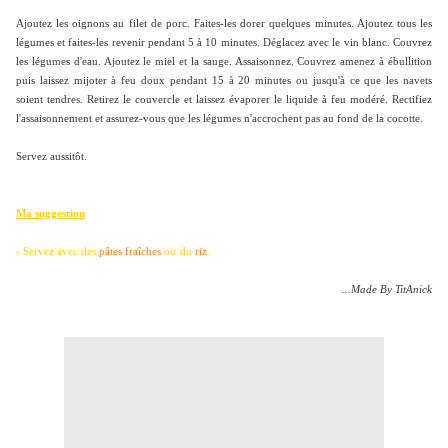
Ajoutez les oignons au filet de porc. Faites-les dorer quelques minutes. Ajoutez tous les
légumes et faites-les revenir pendant 5 à 10 minutes. Déglacez avec le vin blanc. Couvrez
les légumes d'eau. Ajoutez le miel et la sauge. Assaisonnez. Couvrez amenez à ébullition
puis laissez mijoter à feu doux pendant 15 à 20 minutes ou jusqu'à ce que les navets
soient tendres. Retirez le couvercle et laissez évaporer le liquide à feu modéré. Rectifiez
l'assaisonnement et assurez-vous que les légumes n'accrochent pas au fond de la cocotte.
Servez aussitôt.
Ma suggestion
-
Servez avec des
pâtes fraîches
ou
du
riz
.
...Made By TitAnick