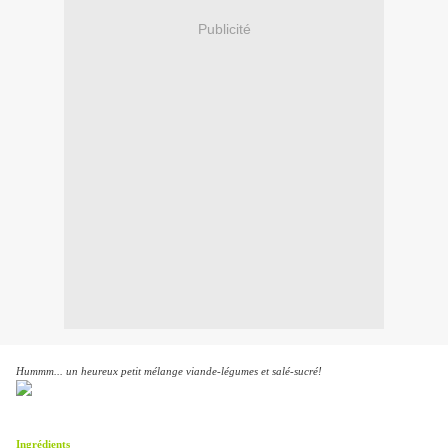
Publicité
Hummm... un heureux petit mélange viande-légumes et salé-sucré!
Ingrédients