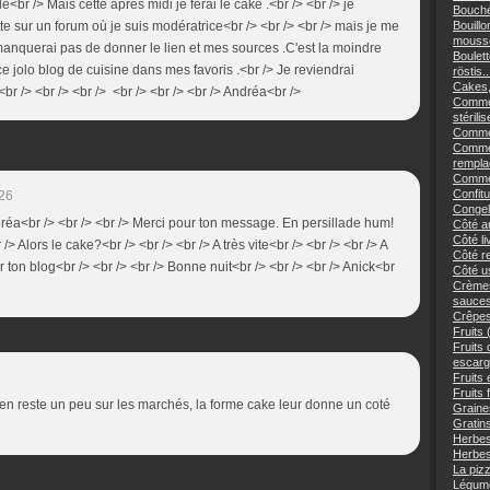
<br /> Mais cette après midi je ferai le cake .<br /> <br /> je
Bouché
te sur un forum où je suis modératrice<br /> <br /> <br /> mais je me
Bouillo
mousse
 manquerai pas de donner le lien et mes sources .C'est la moindre
Boulett
ce jolo blog de cuisine dans mes favoris .<br /> Je reviendrai
röstis..
Cakes,
<br /> <br /> <br /> <br /> <br /> <br /> Andréa<br />
Commen
stérilis
Comment
Commen
remplac
Commen
Confitu
:26
Congele
réa<br /> <br /> <br /> Merci pour ton message. En persillade hum!
Côté an
Côté li
 /> Alors le cake?<br /> <br /> <br /> A très vite<br /> <br /> <br /> A
Côté re
r ton blog<br /> <br /> <br /> Bonne nuit<br /> <br /> <br /> Anick<br
Côté us
Crèmes
sauces
Crêpes
Fruits 
Fruits
escargo
Fruits 
Fruits 
'il en reste un peu sur les marchés, la forme cake leur donne un coté
Graine
Gratins
Herbes
Herbes
La piz
Légume