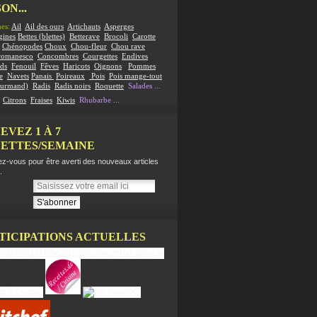
ON...
es:
Ail
Ail des ours
Artichauts
Asperges
gines
Bettes (blettes)
Betterave
Brocoli
Carotte
Chénopodes
Choux
Chou-fleur
Chou rave
romanesco
Concombres
Courgettes
Endives
ds
Fenouil
Fêves
Haricots
Oignons
Pommes
e
Navets
Panais
Poireaux
Pois
Pois mange-tout
ourmand)
Radis
Radis noirs
Roquette
Salades
...
:
Citrons
Fraises
Kiwis
Rhubarbe
...
EVEZ 1 À 7
ETTES/SEMAINE
z-vous pour être averti des nouveaux articles
.
TICIPATIONS ACTUELLES