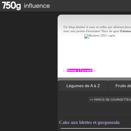
Un blog destiné à ceux et celles qui désirent favor
avec une pointe d'exotisme! Voici de quoi
Estoma
|
Retour à l'accueil
|
Légumes de A à Z
Fruits d
<< FARCIS DE COURGETTES 
Cake aux blettes et gorgonzola