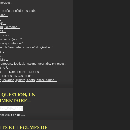
neuses...
, purées, poêlées, sautés...
ons...
..
à)...
riz, semoule...
ns...
s fêtes...
re avec (au)...?
-ce qui mitonne?
es de "ma belle province" du Québec!
...
...
ités...
oncours, festivals, salons, souhaits, principes,
s-je?...
ette)s, flans, bricks, galettes...
 quiches, pizzas, bricks...
, volailles, gibiers, abats, charcuteries...
 QUESTION, UN
MENTAIRE...
tez-moi par mail
...
ITS ET LÉGUMES DE