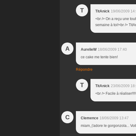
T
TitAnick
19/06/2009 14
<br /> On a reçu une tou
semaine à toi!<br /> TitAn
A
AurelieW
18/06/2009 17:40
ce cake me tente bien!
Répondre
T
TitAnick
23/06/2009 18
<br /> Facile à réaliser!!
C
Clemence
18/06/2009 13:47
miam, j'adore le gorgonzola... Voi