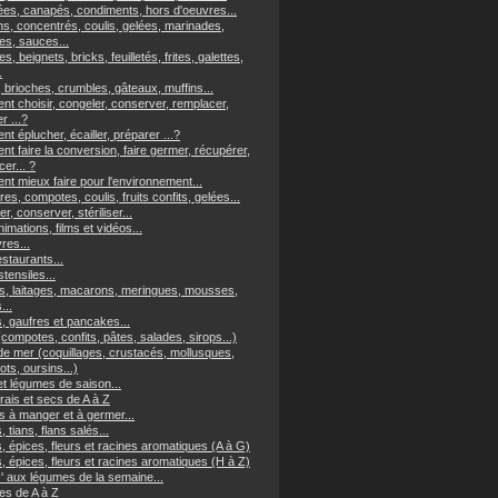
es, canapés, condiments, hors d'oeuvres...
ns, concentrés, coulis, gelées, marinades,
s, sauces...
es, beignets, bricks, feuilletés, frites, galettes,
.
 brioches, crumbles, gâteaux, muffins...
t choisir, congeler, conserver, remplacer,
er ...?
 éplucher, écailler, préparer ...?
t faire la conversion, faire germer, récupérer,
er... ?
t mieux faire pour l'environnement...
res, compotes, coulis, fruits confits, gelées...
r, conserver, stériliser...
imations, films et vidéos...
vres...
staurants...
tensiles...
, laitages, macarons, meringues, mousses,
...
, gaufres et pancakes...
(compotes, confits, pâtes, salades, sirops...)
 de mer (coquillages, crustacés, mollusques,
ts, oursins...)
et légumes de saison...
frais et secs de A à Z
s à manger et à germer...
, tians, flans salés...
, épices, fleurs et racines aromatiques (A à G)
, épices, fleurs et racines aromatiques (H à Z)
z' aux légumes de la semaine...
s de A à Z