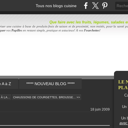
Tous nos blogs cuisine
Que faire avec les fruits, légumes, salades
iser une cuisine à base de produits frais de saison et de proximité, non traités, pour la santé pa
quer
vos
Papilles
en restant simple, pratique et astucieux! A vos
Fourc
hettes
!
LE 
e A à Z
***** NOUVEAU BLOG *****
PLAC
Ca
À LA...
CHAUSSONS DE COURGETTES, BROUSSE... >>
Un 
18 juin 2009
Un b
avec 