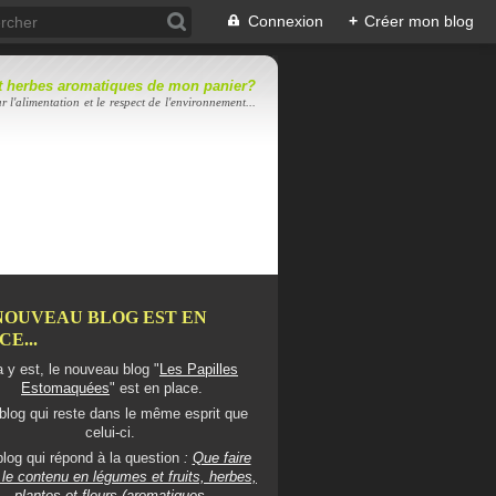
Connexion
+
Créer mon blog
 et herbes aromatiques de mon panier?
r l'alimentation et le respect de l'environnement...
NOUVEAU BLOG EST EN
E...
 y est, le nouveau blog "
Les Papilles
Estomaquées
" est en place.
blog qui reste dans le même esprit que
celui-ci.
log qui répond à la question
:
Que faire
le contenu en légumes et fruits, herbes,
plantes et fleurs (aromatiques,