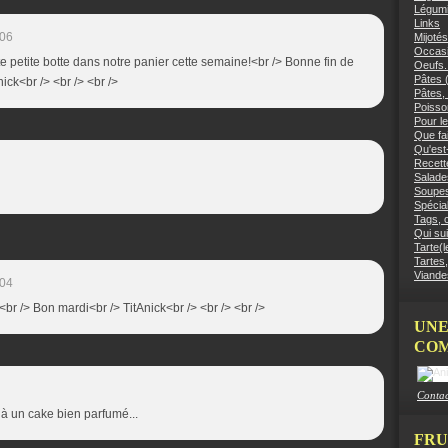
Légumi
Links
:06
Mijotés
Occasi
te petite botte dans notre panier cette semaine!<br /> Bonne fin de
Oeufs.
Pâtes (
ick<br /> <br /> <br />
Pâtes, 
Poisso
Pour le
Que fai
Qu'est
Recett
Salades
Soupes
Spécial
Tags, c
Qui sui
Tarte(l
Tartes,
Viandes
:04
!!<br /> Bon mardi<br /> TitAnick<br /> <br /> <br />
UNE
COM
Contac
là un cake bien parfumé...
FRU