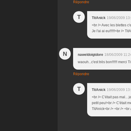
Répondre
T
TitAnick
19/06/2009 13
<br /> Avec les blettes c'
Je l'ai ai eu!!!!!!<br /> Ti
N
naweldoigtdore
18/06/2009 11:2
waouh...c'est très bon!!!!!! merci 
Répondre
T
TitAnick
19/06/2009 13
<br /> C'était pas mal...
petit peu!<br /> C'était m
TitAnick<br /> <br /> <br 