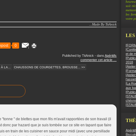
heureus
soit ré
mettant
les fo
votre pr
...Made By TitAnick
LES
epost
0
[FORMA
[Confér
et de 
Published by TitAnick
-
dans
Apéritifs
[Public
commenter cet article
…
2018
[Ateli
À LA...
CHAUSSONS DE COURGETTES, BROUSSE... >>
[Format
[Atelie
l’assie
[La Ro
aux bai
[Public
[STAUB]
chèvre
[STAUB
 "tonne " de blettes que mon fils m'avait rapportées de son travail (il
TH
est donc par hazard que je suis tombée sur ce site en tapant que faire
Apériti
 suis en train de les cuisiner en sauce pour midi (avec une persillade
Biscuit