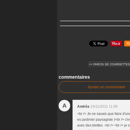
R
<< FARCIS DE COURGETTES 
commentaires
Ajouter un commentaire
A
Andréa
24/11/2011 11:09
<br /> Je ne savais que faire d'une
es jardinier paysagiste )<br /> c'
avec des blettes .<br /> <br /> je