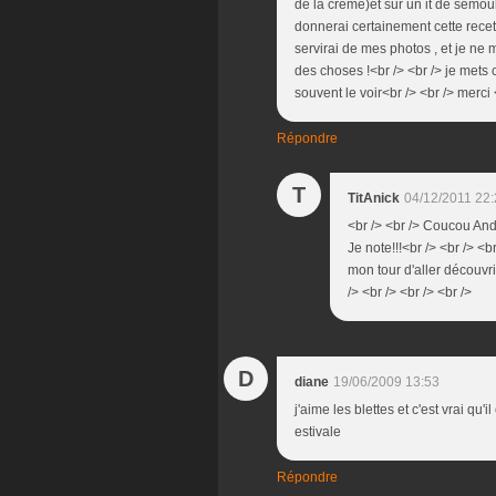
de la crème)et sur un it de semoule
donnerai certainement cette recet
servirai de mes photos , et je ne
des choses !<br /> <br /> je mets 
souvent le voir<br /> <br /> merci 
Répondre
T
TitAnick
04/12/2011 22
<br /> <br /> Coucou And
Je note!!!<br /> <br /> <br
mon tour d'aller découvri
/> <br /> <br /> <br />
D
diane
19/06/2009 13:53
j'aime les blettes et c'est vrai qu
estivale
Répondre