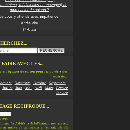
imentaires, médicinales et sauvages) de
mon panier de saison ?
Je vous y attends avec impatience!
A très vite
TitAnick
HERCHEZ...
 FAIRE AVEC LES...
s et légumes de saison pour les paniers des
mois de...
cembre
-
Novembre
-
Octobre
-
Septembre
-
-
Juillet
-
Juin
-
Mai
-
Avril
-
Mars
-
Février
-
Janvier
TAGE RECIPROQUE...
 tous,
lise que les AMAPs et AMAPien(ne)s trouvent leur
 au travers de ces recettes et j'en suis très très