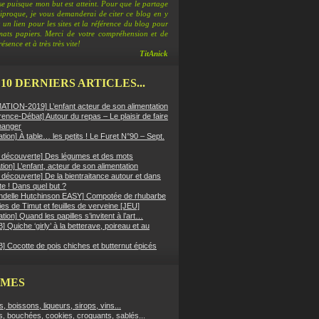
e puisque mon but est atteint. Pour que le partage
ciproque, je vous demanderai de citer ce blog en y
 un lien pour les sites et la référence du blog pour
rmats papiers. Merci de votre compréhension et de
ésence et à très très vite!
TitAnick
 10 DERNIERS ARTICLES...
TION-2019] L’enfant acteur de son alimentation
ence-Débat] Autour du repas – Le plaisir de faire
manger
ation] À table… les petits ! Le Furet N°90 – Sept.
er découverte] Des légumes et des mots
ion] L’enfant, acteur de son alimentation
r découverte] De la bientraitance autour et dans
tte ! Dans quel but ?
ndelle Hutchinson EASY] Compotée de rhubarbe
es de Timut et feuilles de verveine [JEU]
ation] Quand les papilles s’invitent à l’art…
 Quiche ‘girly’ à la betterave, poireau et au
] Cocotte de pois chiches et butternut épicés
ÈMES
fs, boissons, liqueurs, sirops, vins...
s, bouchées, cookies, croquants, sablés...