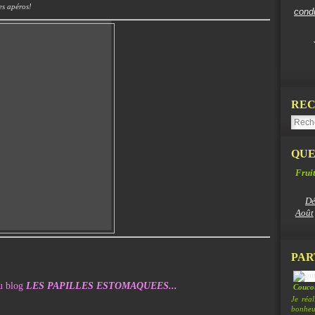
es apéros!
cond
REC
QUE
Fruit
Dé
Août
PAR
au blog
LES PAPILLES ESTOMAQUEES...
Coucou
Je réa
bonheur