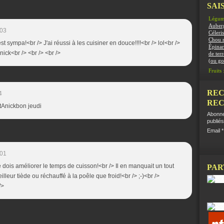
SAIS
Légum
Auber
:03
Céleris
Chou 
est sympa!<br /> J'ai réussi à les cuisiner en douce!!!!<br /> lol<br />
Épinar
tAnick<br /> <br /> <br />
de terr
(ou g
Fruits 
REC
4
REC
TitAnickbon jeudi
Abonne
publiés
Email
:01
 je dois améliorer le temps de cuisson!<br /> Il en manquait un tout
PAR
eilleur tiède ou réchauffé à la poêle que froid!<br /> ;-)<br />
/>