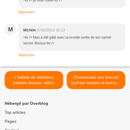
<br /> je note l'idée<br />
Répondre
M
Michèle
07/02/2012 10:13
<br /> Max a été gâté avec la recette sortie de ton carnet
secret. Bisous<br />
Répondre
< Salade de vitelottes,
Cheesecake aux biscuits
patates douces, céleri-
graham maison et fromage
branche aux herbes
Philadelphia >
fraîches
Hébergé par Overblog
Top articles
Pages