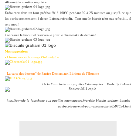
silicone) de manière régulière.
Enfournez dans un four préchauffé à 160°C pendant 20 à 25 minutes ou jusqu'à ce que
les bords commencent à dorer. Laissez refroidir. Tant que le biscuit n'est pas refroidi... il
sera mou!
Concassez le biscuit et réservez-le pour le cheesecake de demain!
Mes suggestions
- Cheesecake au formage
Philadelphia.
-
La carte des desserts" de Patrice Demers aux Editions de l'Homme
De la Fourchette aux papilles Estomaquées... Made By TitAnick
http://www.de-la-fourchette-aux-papilles-estomaquees.fr/article-biscuits-graham-biscuits-
quebecois-au-miel-pour-cheesecake-98597634.html