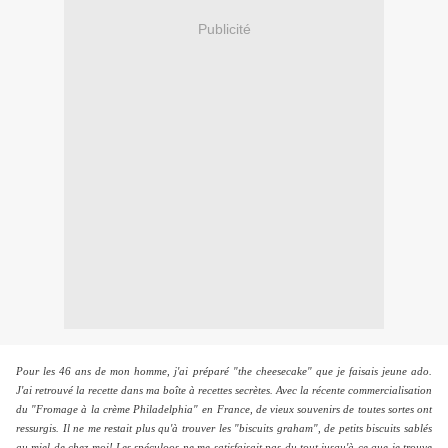
Publicité
Pour les 46 ans de mon homme, j'ai préparé "the cheesecake" que je faisais jeune ado.
J'ai retrouvé la recette dans ma boîte à recettes secrètes. Avec la récente commercialisation
du "Fromage à la crème Philadelphia"
en France
, de vieux souvenirs de toutes sortes ont
ressurgis. Il ne me restait plus qu'à trouver les "biscuits graham", de petits biscuits sablés
au miel de chez moi! Les spéculoos ne me satisfaisait pas du tout jusqu'à ce que je trouve