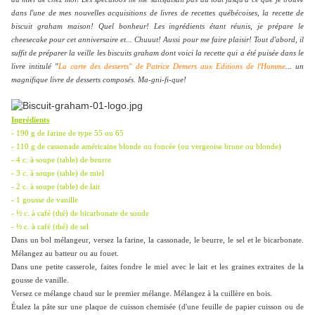
dans l'une de mes nouvelles acquisitions de livres de recettes québécoises, la recette de
biscuit graham maison! Quel bonheur! Les ingrédients étant réunis, je prépare le
cheesecake pour cet anniversaire et... Chuuut! Aussi pour me faire plaisir! Tout d'abord, il
suffit de préparer la veille les biscuits graham dont voici la recette qui a été puisée dans le
livre intitulé "
La carte des desserts" de Patrice Demers aux Editions de l'Homme
... un
magnifique livre de desserts composés. Ma-gni-fi-que!
Ingrédients
- 190 g de farine de type 55 ou 65
-
110 g de cassonade américaine blonde ou foncée (ou vergeoise brune ou blonde)
-
4 c. à soupe (table) de beurre
-
3 c. à soupe (table) de miel
-
2 c. à soupe (table) de lait
-
1 gousse de vanille
-
½ c. à café (thé) de bicarbonate de soude
-
½ c. à café (thé) de sel
Dans un bol mélangeur, versez la farine, la cassonade, le beurre, le sel et le bicarbonate.
Mélangez au batteur ou au fouet.
Dans une petite casserole, faites fondre le miel avec le lait et les graines extraites de la
gousse de vanille.
Versez ce mélange chaud sur le premier mélange. Mélangez à la cuillère en bois.
Étalez la pâte sur une plaque de cuisson chemisée (d'une feuille de papier cuisson ou de