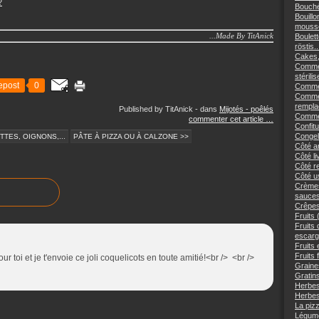
?
Bouché
Bouillo
mousse
...Made By TitAnick
Boulett
röstis..
Cakes,
Commen
stérilis
epost
0
Comment
Commen
remplac
Published by TitAnick
-
dans
Mijotés - poêlés
Commen
commenter cet article
…
Confitu
Congele
TES, OIGNONS,...
PÂTE À PIZZA OU À CALZONE >>
Côté an
Côté li
Côté re
Côté us
Crèmes
sauces
Crêpes
Fruits 
Fruits
escargo
Fruits 
Fruits 
ur toi et je t'envoie ce joli coquelicots en toute amitié!<br /> <br />
Graine
Gratins
Herbes
Herbes
La piz
Légume