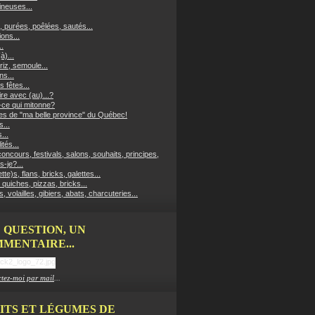
neuses...
, purées, poêlées, sautés...
ons...
..
à)...
riz, semoule...
ns...
s fêtes...
re avec (au)...?
-ce qui mitonne?
es de "ma belle province" du Québec!
...
...
ités...
oncours, festivals, salons, souhaits, principes,
s-je?...
ette)s, flans, bricks, galettes...
 quiches, pizzas, bricks...
, volailles, gibiers, abats, charcuteries...
 QUESTION, UN
MENTAIRE...
tez-moi par mail
...
ITS ET LÉGUMES DE