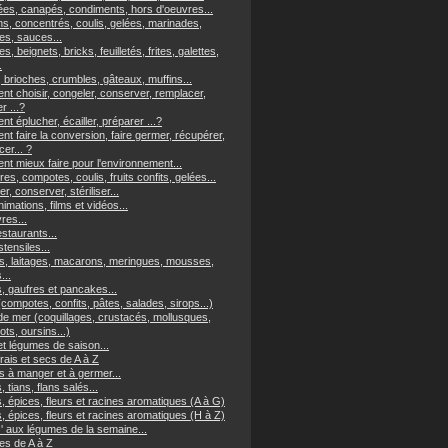
es, canapés, condiments, hors d'oeuvres...
ns, concentrés, coulis, gelées, marinades,
s, sauces...
es, beignets, bricks, feuilletés, frites, galettes,
.
 brioches, crumbles, gâteaux, muffins...
t choisir, congeler, conserver, remplacer,
er ...?
 éplucher, écailler, préparer ...?
t faire la conversion, faire germer, récupérer,
er... ?
t mieux faire pour l'environnement...
res, compotes, coulis, fruits confits, gelées...
r, conserver, stériliser...
imations, films et vidéos...
vres...
staurants...
tensiles...
, laitages, macarons, meringues, mousses,
...
, gaufres et pancakes...
(compotes, confits, pâtes, salades, sirops...)
 de mer (coquillages, crustacés, mollusques,
ts, oursins...)
et légumes de saison...
frais et secs de A à Z
s à manger et à germer...
, tians, flans salés...
, épices, fleurs et racines aromatiques (A à G)
, épices, fleurs et racines aromatiques (H à Z)
z' aux légumes de la semaine...
s de A à Z