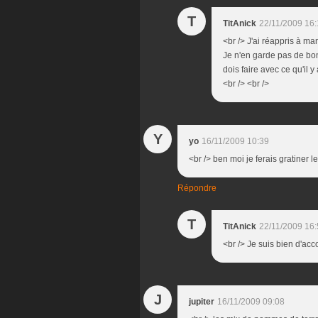
T
TitAnick
22/11/2009 16
<br /> J'ai réappris à m
Je n'en garde pas de bon 
dois faire avec ce qu'il y
<br /> <br />
Y
yo
16/11/2009 10:39
<br /> ben moi je ferais gratiner le
Répondre
T
TitAnick
22/11/2009 16
<br /> Je suis bien d'acco
J
jupiter
16/11/2009 09:08