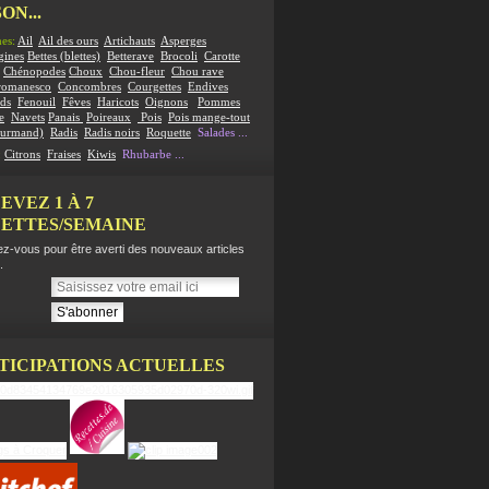
ON...
es:
Ail
Ail des ours
Artichauts
Asperges
gines
Bettes (blettes)
Betterave
Brocoli
Carotte
Chénopodes
Choux
Chou-fleur
Chou rave
romanesco
Concombres
Courgettes
Endives
ds
Fenouil
Fêves
Haricots
Oignons
Pommes
e
Navets
Panais
Poireaux
Pois
Pois mange-tout
ourmand)
Radis
Radis noirs
Roquette
Salades
...
:
Citrons
Fraises
Kiwis
Rhubarbe
...
EVEZ 1 À 7
ETTES/SEMAINE
z-vous pour être averti des nouveaux articles
.
TICIPATIONS ACTUELLES