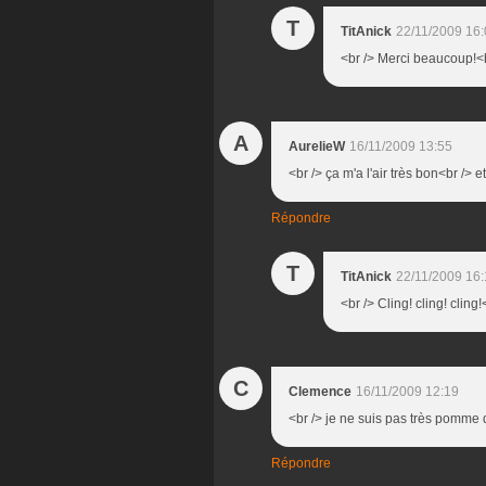
T
TitAnick
22/11/2009 16
<br /> Merci beaucoup!<br
A
AurelieW
16/11/2009 13:55
<br /> ça m'a l'air très bon<br /> et
Répondre
T
TitAnick
22/11/2009 16
<br /> Cling! cling! cling
C
Clemence
16/11/2009 12:19
<br /> je ne suis pas très pomme d
Répondre