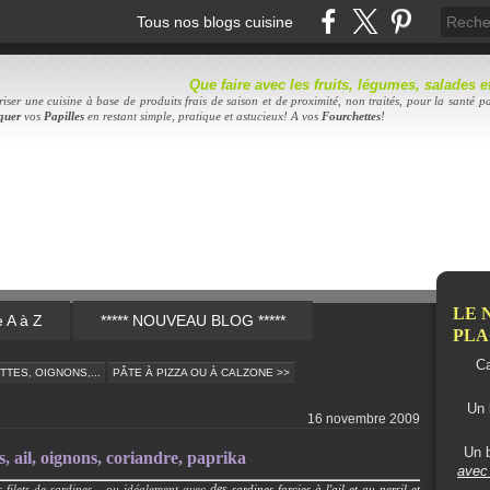
Tous nos blogs cuisine
Que faire avec les fruits, légumes, salades
iser une cuisine à base de produits frais de saison et de proximité, non traités, pour la santé pa
quer
vos
Papilles
en restant simple, pratique et astucieux! A vos
Fourc
hettes
!
LE 
e A à Z
***** NOUVEAU BLOG *****
PLAC
Ca
TES, OIGNONS,...
PÂTE À PIZZA OU À CALZONE >>
Un 
16 novembre 2009
Un b
 ail, oignons, coriandre, paprika
avec 
des
filets de sardines...
ou idéalement avec
sardines farcies à l'ail et au persil et