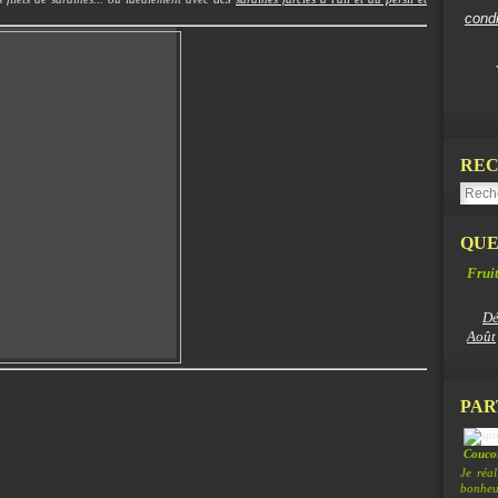
cond
REC
QUE
Fruit
Dé
Août
PAR
Coucou
Je réa
bonheur