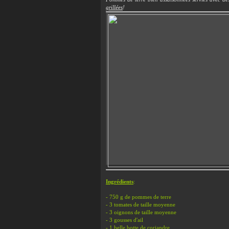
grillées
!
Ingrédients
:
- 750 g de pommes de terre
- 3 tomates
de taille moyenne
- 3 oignons de taille moyenne
- 3 gousses d'ail
- 1 belle botte de coriandre