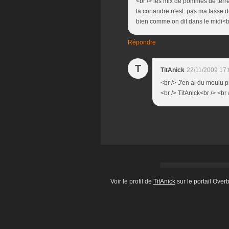
<br /> les mix de pommes de terre 
la coriandre n'est pas ma tasse de
bien comme on dit dans le midi<br 
Répondre
T
TitAnick
22/11/2009 17
<br /> J'en ai du moulu pr
<br /> TitAnick<br /> <br 
Voir le profil de
TitAnick
sur le portail Over