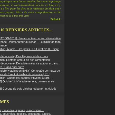
e puisque mon but est atteint. Pour que le partage
ciproque, je vous demanderai de citer ce blog en y
 un lien pour les sites et la référence du blog pour
rmats papiers. Merci de votre compréhension et de
ésence et à très très vite!
TitAnick
 10 DERNIERS ARTICLES...
TION-2019] L’enfant acteur de son alimentation
ence-Débat] Autour du repas – Le plaisir de faire
manger
ation] À table… les petits ! Le Furet N°90 – Sept.
er découverte] Des légumes et des mots
ion] L’enfant, acteur de son alimentation
r découverte] De la bientraitance autour et dans
tte ! Dans quel but ?
ndelle Hutchinson EASY] Compotée de rhubarbe
es de Timut et feuilles de verveine [JEU]
ation] Quand les papilles s’invitent à l’art…
 Quiche ‘girly’ à la betterave, poireau et au
] Cocotte de pois chiches et butternut épicés
ÈMES
fs, boissons, liqueurs, sirops, vins...
s, bouchées, cookies, croquants, sablés...