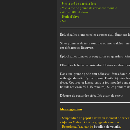
- ¼ c. à thé de paprika fort
- ½ c. à thé de graine de coriandre moulue
- 400 à 500 ml d'eau
- Huile d'olive
- Sel
Épluchez les oignons et les gousses d'ail. Émincez-l
Si les pommes de terre sont bio ou non traitées... ne
cm d'épaisseur. Réservez.
Épluchez les tomates et coupez-les en quartiers. Rés
Effeuillez la botte de coriandre. Divisez en deux por
Dans une grande poêle anti-adhésive, faites dorer le
mélangez-les afin d'y incorporer l'huile. Ajoutez les
d'eau. Couvrez et laissez cuire à feu modéré penda
liquide (environ 30 à 45 minutes). Si les pommes de
Décorez de coriandre effeuillée avant de servir.
Mes suggestions
:
- Saupoudrez de paprika doux au moment de servir.
- Ajoutez ¼ de c. à thé de gingembre moulu.
- Remplacez l'eau par du
bouillon de volaille
.