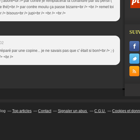
j'adore<br /> par contre je remplacerai la coriandre par du persil (
 thé)<br /> par contre moulu ça passe bizarre<br /> <br /> remet toi
/> bisous<br /> jupi<br /> <br /> <br />
SUI
:02
éparé par une copine... je ne savais pas que c' était si bon!<br /> ;-)
/> <br />
blog
Top articles
Contact
Signaler un abus
C.G.U.
Cookies et donn