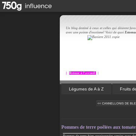
Un blog destiné à ceux et celles qui désirent favor
avec une pointe d'exotisme! Voici de quoi
Estoma
|
Retour à l'accueil
|
Légumes de A à Z
Fruits d
<< CANNELLONIS DE BLET
Pommes de terre poêlées aux tomates,
Pommes de terre bien assaisonnées servies avec des 