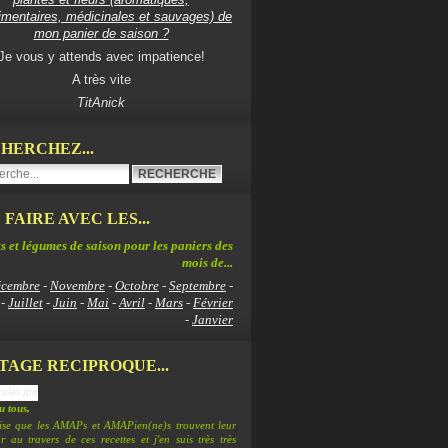
imentaires, médicinales et sauvages) de
mon panier de saison ?
Je vous y attends avec impatience!
A très vite
TitAnick
HERCHEZ...
 FAIRE AVEC LES...
s et légumes de saison pour les paniers des
mois de...
cembre
-
Novembre
-
Octobre
-
Septembre
-
-
Juillet
-
Juin
-
Mai
-
Avril
-
Mars
-
Février
-
Janvier
TAGE RECIPROQUE...
 tous,
lise que les AMAPs et AMAPien(ne)s trouvent leur
 au travers de ces recettes et j'en suis très très