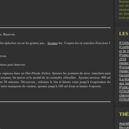
heureus
soit ré
mettant
les fo
votre pr
LES
es. Réservez.
[FORMA
 les épluchez ou ne les grattez pas...
brossez
-les. Coupez-les en tranches d'environ 1
[Confér
et de 
[Public
ervez.
2018
[Ateli
tions puis réservez.
[Format
[Atelie
s oignons dans un filet d'huile d'olive. Ajoutez les pommes de terre. tranchées puis
l’assie
 tomates, les épices et la moitié de la coriandre effeuillée . Ajoutez environ 400 ml
[La Ro
nt 30 minutes. Découvrez., réduisez le feu et laissez cuire jusqu'à évaporation du
aux bai
 terre manquent de cuisson, ajoutez jusqu'à 100 ml d'eau et laissez évaporez.
[Public
[STAUB]
chèvre
[STAUB
TH
Apériti
Biscuit