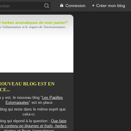
Connexion
+
Créer mon blog
 et herbes aromatiques de mon panier?
r l'alimentation et le respect de l'environnement...
NOUVEAU BLOG EST EN
E...
 y est, le nouveau blog "
Les Papilles
Estomaquées
" est en place.
blog qui reste dans le même esprit que
celui-ci.
log qui répond à la question
:
Que faire
le contenu en légumes et fruits, herbes,
plantes et fleurs (aromatiques,