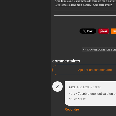
-
Que faire avec les pommes de terre de mon panier
-
Des tomates dans mon panier... Que faire avec?
R
<< CANNELLONIS DE BLET
commentaires
Ajouter un commentaire
Z
zaza
16/11/2009 19:40
<br /> J'espère que tout va bien po
<br /> <br />
Répondre