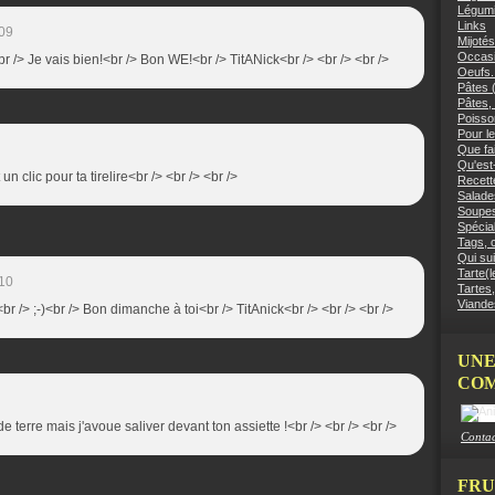
Légumi
Links
:09
Mijotés
Occasi
 /> Je vais bien!<br /> Bon WE!<br /> TitANick<br /> <br /> <br />
Oeufs.
Pâtes (
Pâtes, 
Poisso
Pour le
Que fai
Qu'est
 un clic pour ta tirelire<br /> <br /> <br />
Recett
Salades
Soupes
Spécial
Tags, c
Qui sui
Tarte(l
:10
Tartes,
Viandes
!<br /> ;-)<br /> Bon dimanche à toi<br /> TitAnick<br /> <br /> <br />
UNE
COM
e terre mais j'avoue saliver devant ton assiette !<br /> <br /> <br />
Contac
FRU