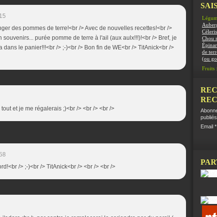
SAIS
:15
Légum
Auber
anger des pommes de terre!<br /> Avec de nouvelles recettes!<br />
Céleris
souvenirs... purée pomme de terre à l'ail (aux aulx!!!)!<br /> Bref, je
Chou 
Épinar
 a dans le panier!!!<br /> ;-)<br /> Bon fin de WE<br /> TitAnick<br />
de terr
(ou g
Fruits 
REC
REC
 tout et je me régalerais ;)<br /> <br /> <br />
Abonne
publiés
Email
:58
PAR
rd!<br /> ;-)<br /> TitAnick<br /> <br /> <br />