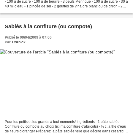
- 100 g de sucre - 100 g de beurre - 3 oeufs Meringue - 100 g de sucre - 30 à
40 ml d'eau - 1 pincée de sel - 2 gouttes de vinaigre blanc ou de citron - 2
blancs d'oeufs...
Sablés à la confiture (ou compote)
Publié le 09/04/2009 à 07:00
Par
TitAnick
Pour les petits et les grands à tout moments! Ingrédients - 1 pâte sablée -
Confiture ou compote au choix (ici ma confiture d'abricots) - ½ c. à thé d'eau
de fleurs d'oranger Préparez la pâte sablée telle que décrite dans cet article