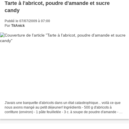
Tarte à l'abricot, poudre d'amande et sucre
candy
Publié le 07/07/2009 à 07:00
Par
TitAnick
J'avais une barquette d'abricots dans un état catastrophique... voilà ce que
nous avons mangé au petit déjeuner! Ingrédients - 500 g d'abricots à
confiture (environ) - 1 pâte feuilletée - 3 c. à soupe de poudre d'amande - 3
c. à soupe de sucre en gros...