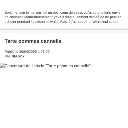
Bon, hier soir je me suis fait un petit coup de stress et j'ai eu une forte envie
de chocolat! Malheureusement, j'avais religieusement décidé de ne plus en
acheter pendant la saison estivale! Mais là j'ai craqué!... j'avais tout ce qui
fallait pour cette...
Tarte pommes cannelle
Publié le 30/04/2009 à 07:00
Par
TitAnick