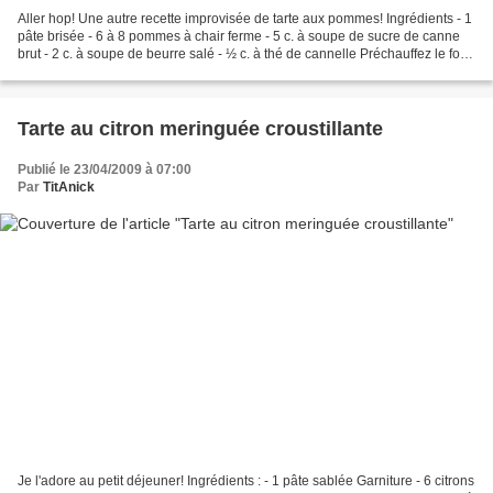
Aller hop! Une autre recette improvisée de tarte aux pommes! Ingrédients - 1
pâte brisée - 6 à 8 pommes à chair ferme - 5 c. à soupe de sucre de canne
brut - 2 c. à soupe de beurre salé - ½ c. à thé de cannelle Préchauffez le four
à 220°C. Étalez la pâte...
Tarte au citron meringuée croustillante
Publié le 23/04/2009 à 07:00
Par
TitAnick
Je l'adore au petit déjeuner! Ingrédients : - 1 pâte sablée Garniture - 6 citrons