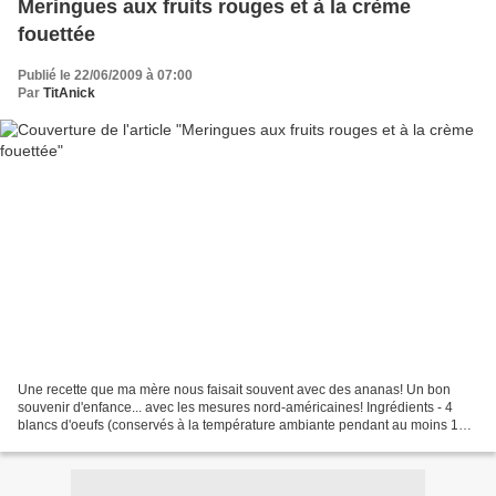
Meringues aux fruits rouges et à la crème
fouettée
Publié le 22/06/2009 à 07:00
Par
TitAnick
Une recette que ma mère nous faisait souvent avec des ananas! Un bon
souvenir d'enfance... avec les mesures nord-américaines! Ingrédients - 4
blancs d'oeufs (conservés à la température ambiante pendant au moins 1
heure) - ¼ c. à thé de sel - 1 c. à thé...