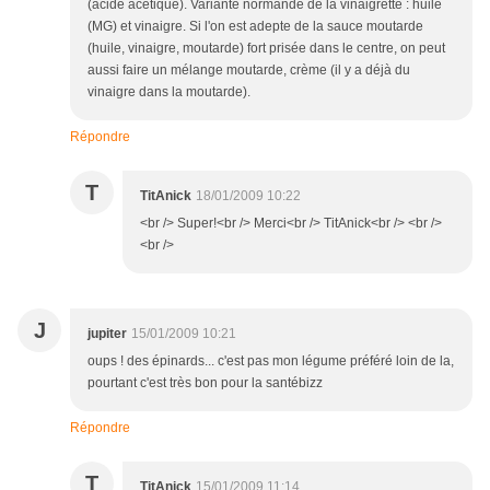
(acide acétique). Variante normande de la vinaigrette : huile
(MG) et vinaigre. Si l'on est adepte de la sauce moutarde
(huile, vinaigre, moutarde) fort prisée dans le centre, on peut
aussi faire un mélange moutarde, crème (il y a déjà du
vinaigre dans la moutarde).
Répondre
T
TitAnick
18/01/2009 10:22
<br /> Super!<br /> Merci<br /> TitAnick<br /> <br />
<br />
J
jupiter
15/01/2009 10:21
oups ! des épinards... c'est pas mon légume préféré loin de la,
pourtant c'est très bon pour la santébizz
Répondre
T
TitAnick
15/01/2009 11:14