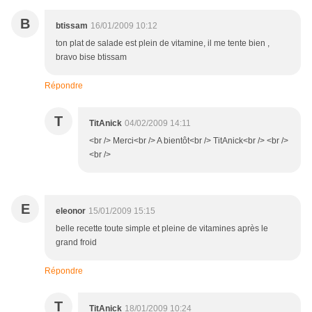
B
btissam
16/01/2009 10:12
ton plat de salade est plein de vitamine, il me tente bien ,
bravo bise btissam
Répondre
T
TitAnick
04/02/2009 14:11
<br /> Merci<br /> A bientôt<br /> TitAnick<br /> <br />
<br />
E
eleonor
15/01/2009 15:15
belle recette toute simple et pleine de vitamines après le
grand froid
Répondre
T
TitAnick
18/01/2009 10:24