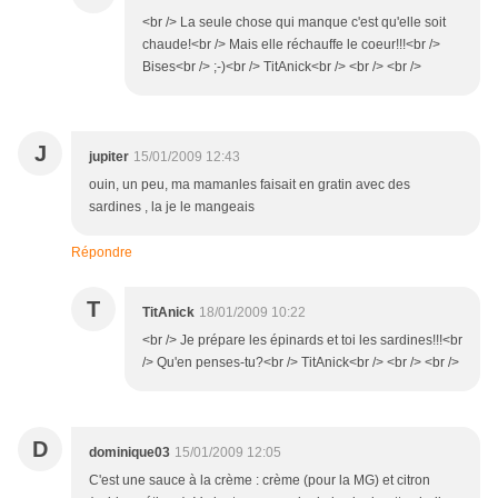
<br /> La seule chose qui manque c'est qu'elle soit
chaude!<br /> Mais elle réchauffe le coeur!!!<br />
Bises<br /> ;-)<br /> TitAnick<br /> <br /> <br />
J
jupiter
15/01/2009 12:43
ouin, un peu, ma mamanles faisait en gratin avec des
sardines , la je le mangeais
Répondre
T
TitAnick
18/01/2009 10:22
<br /> Je prépare les épinards et toi les sardines!!!<br
/> Qu'en penses-tu?<br /> TitAnick<br /> <br /> <br />
D
dominique03
15/01/2009 12:05
C'est une sauce à la crème : crème (pour la MG) et citron