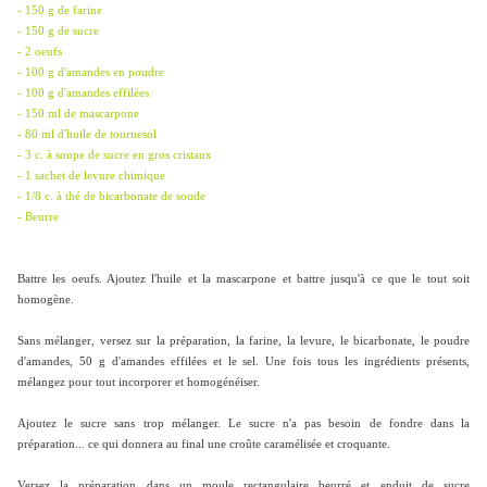
- 150 g de farine
- 150 g de sucre
- 2 oeufs
- 100 g d'amandes en poudre
- 100 g d'amandes effilées
- 150 ml de mascarpone
- 80 ml d'huile de tournesol
- 3 c. à soupe de sucre en gros cristaux
- 1 sachet de levure chimique
- 1/8 c. à thé de bicarbonate de soude
- Beurre
Battre les oeufs. Ajoutez l'huile et la mascarpone et battre jusqu'à ce que le tout soit
homogène.
Sans mélanger, versez sur la préparation, la farine, la levure, le bicarbonate, le poudre
d'amandes, 50 g d'amandes effilées et le sel. Une fois tous les ingrédients présents,
mélangez pour tout incorporer et homogénéiser.
Ajoutez le sucre sans trop mélanger. Le sucre n'a pas besoin de fondre dans la
préparation... ce qui donnera au final une croûte caramélisée et croquante.
Versez la préparation dans un moule rectangulaire beurré et enduit de sucre