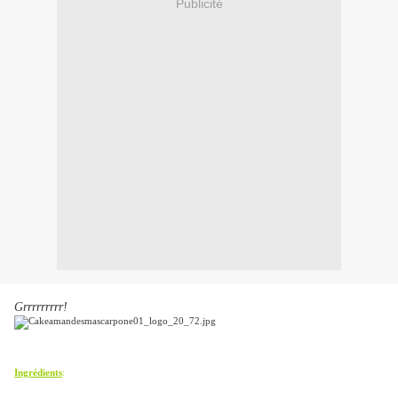
Publicité
Grrrrrrrrr!
Ingrédients
: