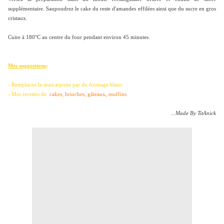
supplémentaire. Saupoudrez le cake du reste d'amandes effilées ainsi que du sucre en gros
cristaux.
Cuire à 180°C au centre du four pendant environ 45 minutes.
Mes suggestions
:
- Remplacez la mascarpone par du fromage blanc.
- Mes recettes de
cakes, brioches, gâteaux, muffins
.
...Made By TitAnick