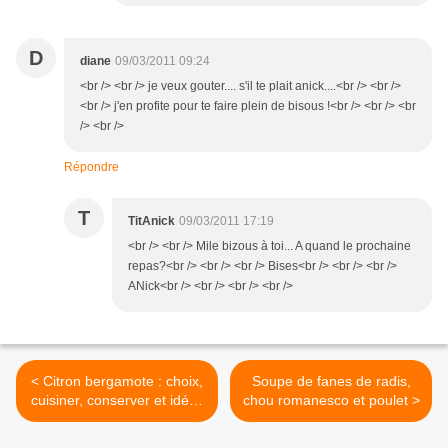
D
diane
09/03/2011 09:24
<br /> <br /> je veux gouter.... s'il te plait anick....<br /> <br />
<br /> j'en profite pour te faire plein de bisous !<br /> <br /> <br
/> <br />
Répondre
T
TitAnick
09/03/2011 17:19
<br /> <br /> Mile bizous à toi... A quand le prochaine
repas?<br /> <br /> <br /> Bises<br /> <br /> <br />
ANick<br /> <br /> <br /> <br />
< Citron bergamote : choix,
Soupe de fanes de radis,
cuisiner, conserver et idées
chou romanesco et poulet >
recettes