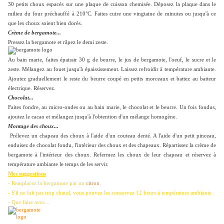
30 petits choux espacés sur une plaque de cuisson chemisée. Déposez la plaque dans le
milieu du four préchauffé à 210°C. Faites cuire une vingtaine de minutes ou jusqu'à ce
que les choux soient bien dorés.
Crème de bergamote...
Pressez la bergamote et râpez le demi zeste.
Au bain marie, faites épaissir 30 g de beurre, le jus de bergamote, l'oeuf, le sucre et le
zeste. Mélangez au fouet jusqu'à épaississement. Laissez refroidir à température ambiante.
Ajoutez graduellement le reste du beurre coupé en petits morceaux et battez au batteur
électrique. Réservez.
Chocolat...
Faites fondre, au micro-ondes ou au bain marie, le chocolat et le beurre. Un fois fondus,
ajoutez le cacao et mélangez jusqu'à l'obtention d'un mélange homogène.
Montage des choux...
Prélevez un chapeau des choux à l'aide d'un couteau denté. A l'aide d'un petit pinceau,
enduisez de chocolat fondu, l'intérieur des choux et des chapeaux. Répartissez la crème de
bergamote à l'intérieur des choux. Refermez les choux de leur chapeau et réservez à
température ambiante le temps de les servir.
Mes suggestions
- Remplacez la bergamote par un
citron
.
- S'il ne fait pas trop chaud, vous pouvez les conservez 12 heurs à température ambiante.
- Que faire avec...