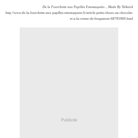
De la Fourchette aux Papilles Estomaquées ...Made By TitAnick
http://www.de-la-fourchette-aux-papilles-estomaquees.fr/article-petits-choux-au-chocolat-
et-a-la-creme-de-bergamote-68785969.html
Publicité