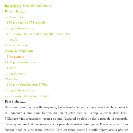
Ingrédients
(Pour 30 petits choux)
Pâte à choux...
- 250 ml d'eau
- 150 g de farine T55 tamisée
- 75 g de beurre doux
- 1 c. à soupe de sucre de canne blond (vanillé)
- 4 oeufs
- ½ c. à thé de sel
Crème de bergamote
- 1
bergamote
- 100 g de beurre doux
- 1 oeuf
- 30 g de sucre
Chocolat
-
100 g de chocolat noir à 70%
- 50 g de beurre doux
- 2 c. à soupe de cacao non sucré
Pâte à choux...
Dans une casserole de taille moyenne, faites fondre le beurre dans l'eau avec le sucre et le
sel. Amenez à ébullition. Retirez du feu et jetez d'un seul coup la farine dans l'eau.
Mélangez vigoureusement jusqu'à ce que l'appareil se décolle des parois de la casserole.
Cassez-y un oeuf et mélangez-le à la pâte de manière homogène. Procédez ainsi pour
chaque oeuf. A l'aide d'une petite cuillère ou d'une poche à douille répartissez la pâte en