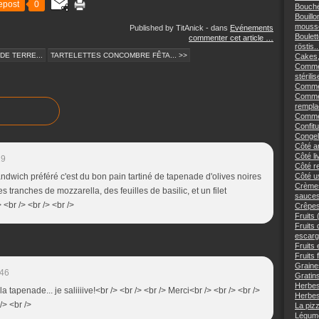
epost
0
Bouché
Bouillo
mousse
Published by TitAnick
-
dans
Evénements
Boulett
commenter cet article
…
röstis..
DE TERRE...
TARTELETTES CONCOMBRE FÊTA... >>
Cakes,
Commen
stérilis
Comment
Commen
remplac
Commen
Confitu
Congele
Côté an
Côté li
19
Côté re
andwich préféré c'est du bon pain tartiné de tapenade d'olives noires
Côté us
Crèmes
 tranches de mozzarella, des feuilles de basilic, et un filet
sauces
> <br /> <br /> <br />
Crêpes
Fruits 
Fruits
escargo
Fruits 
Fruits 
Graine
:46
Gratins
Herbes
la tapenade... je saliiiive!<br /> <br /> <br /> Merci<br /> <br /> <br />
Herbes
/> <br />
La piz
Légume