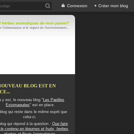
Connexion
+
Créer mon blog
 et herbes aromatiques de mon panier?
r l'alimentation et le respect de l'environnement...
NOUVEAU BLOG EST EN
E...
 y est, le nouveau blog "
Les Papilles
Estomaquées
" est en place.
blog qui reste dans le même esprit que
celui-ci.
log qui répond à la question
:
Que faire
le contenu en légumes et fruits, herbes,
plantes et fleurs (aromatiques,