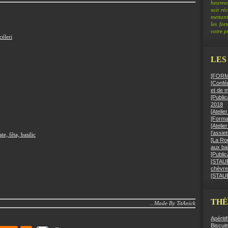
heureus
soit ré
mettant
les fo
votre pr
céleri
LES
[FORMA
[Confér
et de 
[Public
2018
[Ateli
[Format
[Atelie
l’assie
te, fêta, basilic
[La Ro
aux bai
[Public
[STAUB]
chèvre
[STAUB
TH
...Made By TitAnick
Apériti
Biscuit