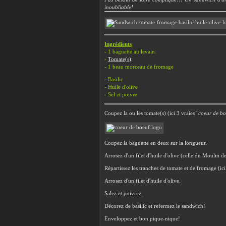
inoubliable!
Ingrédients
- 1 baguette au levain
-
Tomate(s)
- 1 beau morceau de fromage
- Basilic
-
Huile d'olive
- Sel et poivre
Coupez la ou les tomate(s) (ici 3 vraies "
coeur de bo
Coupez la baguette en deux sur la longueur.
Arrosez d'un filet d'huile d'olive (celle du Moulin d
Répartissez les tranches de tomate et de fromage (ici
Arrosez d'un filet d'huile d'olive.
Salez et poivrez.
Décorez de basilic et refermez le sandwich!
Enveloppez et bon pique-nique!