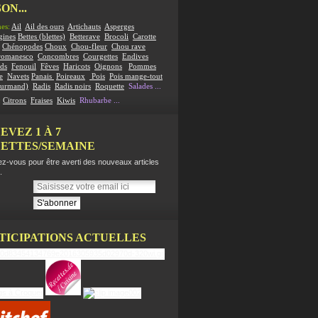
ON...
es:
Ail
Ail des ours
Artichauts
Asperges
gines
Bettes (blettes)
Betterave
Brocoli
Carotte
Chénopodes
Choux
Chou-fleur
Chou rave
romanesco
Concombres
Courgettes
Endives
ds
Fenouil
Fêves
Haricots
Oignons
Pommes
e
Navets
Panais
Poireaux
Pois
Pois mange-tout
ourmand)
Radis
Radis noirs
Roquette
Salades
...
:
Citrons
Fraises
Kiwis
Rhubarbe
...
EVEZ 1 À 7
ETTES/SEMAINE
z-vous pour être averti des nouveaux articles
.
TICIPATIONS ACTUELLES