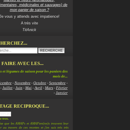
imentaires, médicinales et sauvages) de
mon panier de saison ?
Je vous y attends avec impatience!
A très vite
TitAnick
HERCHEZ...
 FAIRE AVEC LES...
s et légumes de saison pour les paniers des
mois de...
cembre
-
Novembre
-
Octobre
-
Septembre
-
-
Juillet
-
Juin
-
Mai
-
Avril
-
Mars
-
Février
-
Janvier
TAGE RECIPROQUE...
 tous,
lise que les AMAPs et AMAPien(ne)s trouvent leur
 au travers de ces recettes et j'en suis très très