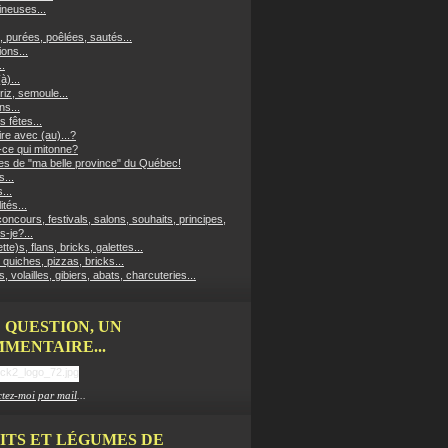
neuses...
, purées, poêlées, sautés...
ons...
..
à)...
riz, semoule...
ns...
s fêtes...
re avec (au)...?
-ce qui mitonne?
es de "ma belle province" du Québec!
...
...
ités...
oncours, festivals, salons, souhaits, principes,
s-je?...
ette)s, flans, bricks, galettes...
 quiches, pizzas, bricks...
, volailles, gibiers, abats, charcuteries...
 QUESTION, UN
MENTAIRE...
tez-moi par mail
...
ITS ET LÉGUMES DE