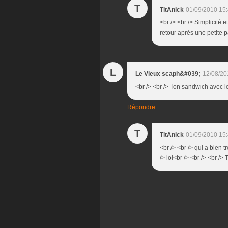
T
TitAnick
01/09/2010 15
<br /> <br /> Simplicité et
retour après une petite p
L
Le Vieux scaph&#039;
12/08/20
<br /> <br /> Ton sandwich avec l
Répondre
T
TitAnick
01/09/2010 15
<br /> <br /> qui a bien 
/> lol<br /> <br /> <br /> 