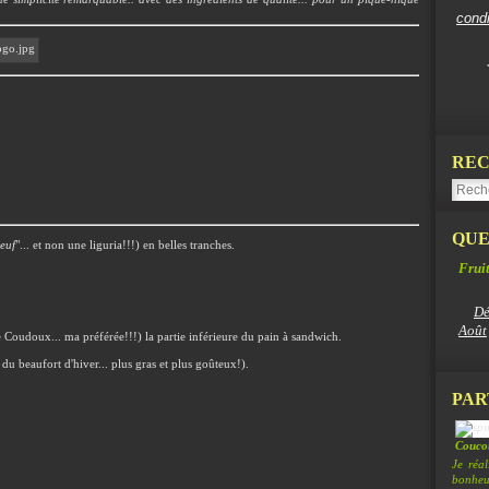
cond
REC
QUE
euf
"... et non une liguria!!!) en belles tranches.
Fruit
Dé
Août
e Coudoux... ma préférée!!!) la partie inférieure du pain à sandwich.
 du beaufort d'hiver... plus gras et plus goûteux!).
PAR
Coucou
Je réa
bonheur