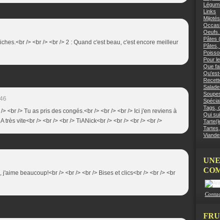
Légumi
Links
Mijotés
Occasi
Oeufs.
Pâtes (
iches.<br /> <br /> <br /> 2 : Quand c'est beau, c'est encore meilleur
Pâtes, 
Poisso
Pour le
Que fai
Qu'est
Recett
Salades
Soupes
:46
Spécial
Tags, c
r /> <br /> Tu as pris des congés.<br /> <br /> <br /> Ici j'en reviens à
Qui sui
 A très vite<br /> <br /> <br /> TiANick<br /> <br /> <br /> <br />
Tarte(l
Tartes,
Viandes
UNE
COM
 j'aime beaucoup!<br /> <br /> <br /> Bises et clics<br /> <br /> <br
Contac
FRU