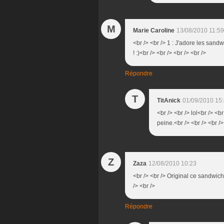
M
Marie Caroline
13/08/2010 11:59
<br /> <br /> 1 : J'adore les sandw
! :)<br /> <br /> <br /> <br />
Répondre
T
TitAnick
01/09/2010 15
<br /> <br /> lol<br /> <b
peine.<br /> <br /> <br />
Z
Zaza
12/08/2010 10:23
<br /> <br /> Original ce sandwich,
/> <br />
Répondre