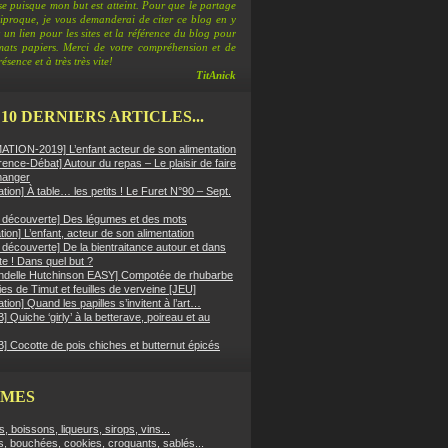
e puisque mon but est atteint. Pour que le partage
ciproque, je vous demanderai de citer ce blog en y
 un lien pour les sites et la référence du blog pour
rmats papiers. Merci de votre compréhension et de
ésence et à très très vite!
TitAnick
 10 DERNIERS ARTICLES...
TION-2019] L’enfant acteur de son alimentation
ence-Débat] Autour du repas – Le plaisir de faire
manger
ation] À table… les petits ! Le Furet N°90 – Sept.
er découverte] Des légumes et des mots
ion] L’enfant, acteur de son alimentation
r découverte] De la bientraitance autour et dans
tte ! Dans quel but ?
ndelle Hutchinson EASY] Compotée de rhubarbe
es de Timut et feuilles de verveine [JEU]
ation] Quand les papilles s’invitent à l’art…
 Quiche ‘girly’ à la betterave, poireau et au
] Cocotte de pois chiches et butternut épicés
ÈMES
fs, boissons, liqueurs, sirops, vins...
s, bouchées, cookies, croquants, sablés...