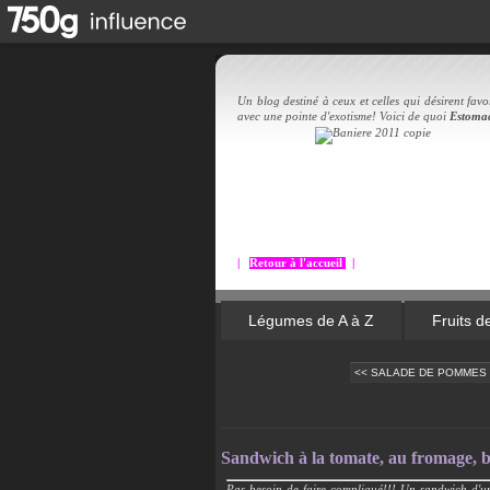
Un blog destiné à ceux et celles qui désirent favor
avec une pointe d'exotisme! Voici de quoi
Estoma
|
Retour à l'accueil
|
Légumes de A à Z
Fruits d
<< SALADE DE POMMES 
Sandwich à la tomate, au fromage, bas
Pas besoin de faire compliqué!!!
Un sandwich d'une