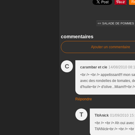
R
<< SALADE DE POMMES 
commentaires
Ajouter un commentaire
C
carambar et cie
14/08/2010 08:
<br /> <br /> appetissant!!! mon s
avec des rondelles de tomates, des
d'huile<br /> d'olive...Miam!!!<br /
Répondre
T
TitAnick
01/09/2010 15
<br /> <br /> Ah oui avec 
TitANick<br /> <br /> <br 