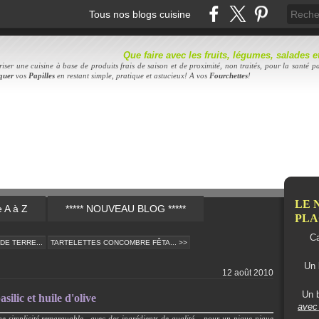
Tous nos blogs cuisine
Que faire avec les fruits, légumes, salades
iser une cuisine à base de produits frais de saison et de proximité, non traités, pour la santé pa
quer
vos
Papilles
en restant simple, pratique et astucieux! A vos
Fourc
hettes
!
LE 
e A à Z
***** NOUVEAU BLOG *****
PLAC
Ca
DE TERRE...
TARTELETTES CONCOMBRE FÊTA... >>
Un 
12 août 2010
Un b
ilic et huile d'olive
avec 
 simplicité remarquable.. avec des ingrédients de qualité... pour un pique-nique