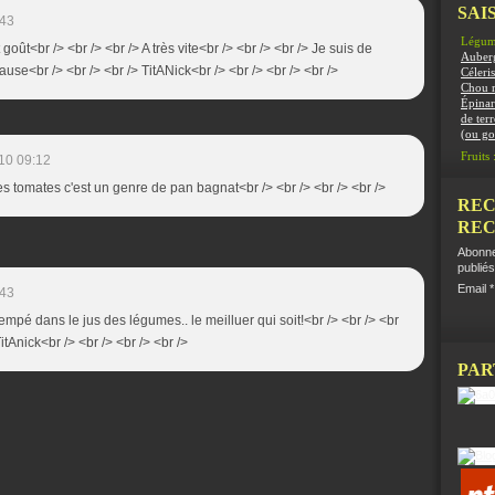
SAIS
:43
Légum
 goût<br /> <br /> <br /> A très vite<br /> <br /> <br /> Je suis de
Auber
ause<br /> <br /> <br /> TitANick<br /> <br /> <br /> <br />
Céleris
Chou 
Épinar
de terr
(ou g
Fruits 
10 09:12
es tomates c'est un genre de pan bagnat<br /> <br /> <br /> <br />
REC
REC
Abonne
publiés
Email
:43
trempé dans le jus des légumes.. le meilluer qui soit!<br /> <br /> <br
TitAnick<br /> <br /> <br /> <br />
PAR