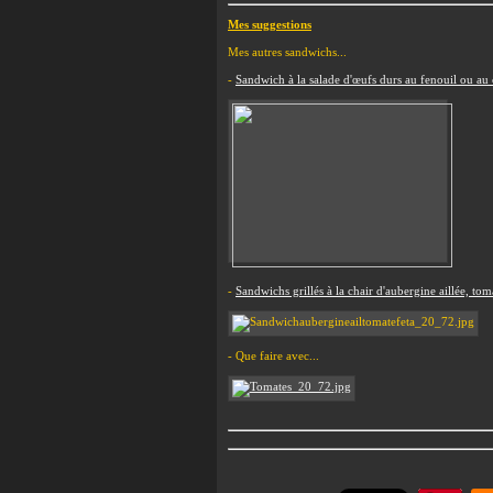
Mes suggestions
Mes autres sandwichs...
-
Sandwich à la salade d'œufs durs au fenouil ou au 
-
Sandwichs grillés à la chair d'aubergine aillée, toma
- Que faire avec...