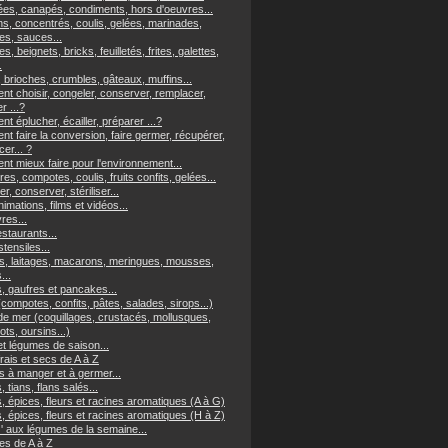
es, canapés, condiments, hors d'oeuvres...
ns, concentrés, coulis, gelées, marinades,
s, sauces...
es, beignets, bricks, feuilletés, frites, galettes,
.
 brioches, crumbles, gâteaux, muffins...
t choisir, congeler, conserver, remplacer,
er ...?
 éplucher, écailler, préparer ...?
t faire la conversion, faire germer, récupérer,
er... ?
t mieux faire pour l'environnement...
res, compotes, coulis, fruits confits, gelées...
r, conserver, stériliser...
imations, films et vidéos...
vres...
staurants...
tensiles...
, laitages, macarons, meringues, mousses,
...
, gaufres et pancakes...
(compotes, confits, pâtes, salades, sirops...)
 de mer (coquillages, crustacés, mollusques,
ts, oursins...)
et légumes de saison...
frais et secs de A à Z
s à manger et à germer...
, tians, flans salés...
, épices, fleurs et racines aromatiques (A à G)
, épices, fleurs et racines aromatiques (H à Z)
z' aux légumes de la semaine...
s de A à Z