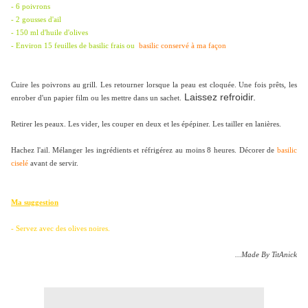
- 6 poivrons
- 2 gousses d'ail
- 150 ml d'huile d'olives
- Environ 15 feuilles de basilic frais ou
basilic conservé à ma façon
Cuire les poivrons au grill. Les retourner lorsque la peau est cloquée. Une fois prêts, les
Laissez refroidir.
enrober d'un papier film ou les mettre dans un sachet.
Retirer les peaux. Les vider, les couper en deux et les épépiner. Les tailler en lanières.
Hachez l'ail. Mélanger les ingrédients et réfrigérez au moins 8 heures. Décorer de
basilic
ciselé
avant de servir.
Ma suggestion
-
Servez avec des olives noires.
...Made By TitAnick