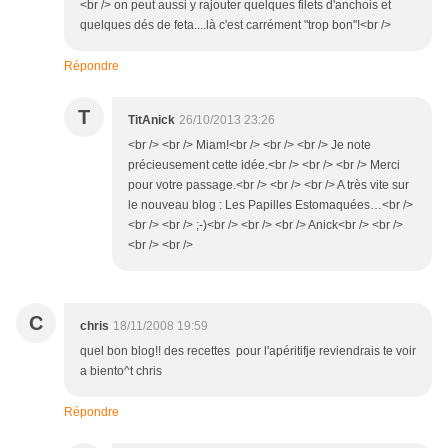
<br /> on peut aussi y rajouter quelques filets d'anchois et
quelques dés de feta....là c'est carrément "trop bon"!<br />
Répondre
T
TitAnick
26/10/2013 23:26
<br /> <br /> Miam!<br /> <br /> <br /> Je note
précieusement cette idée.<br /> <br /> <br /> Merci
pour votre passage.<br /> <br /> <br /> A très vite sur
le nouveau blog : Les Papilles Estomaquées…<br />
<br /> <br /> ;-)<br /> <br /> <br /> Anick<br /> <br />
<br /> <br />
C
chris
18/11/2008 19:59
quel bon blog!! des recettes pour l'apéritifje reviendrais te voir
a biento^t chris
Répondre