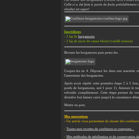
Celle-ci a été faite à partir de fruits préalablement c
résultat est super!
Ingrédients
- 1 kg de
bergamotes
- 1 kg de sucre de canne blond (vanillé maison)
Brossez les bergamotes puis pesez-les.
Coupez-les en 4. Déposez les dans une marmite et 
l'amertume des bergamotes.
Après avoir répété cette première étape 2 à 3 fois
poids de bergamotes, soit 1 pour 1). Amenez le tout 
refroidir complètement. Cette étape permet de con
dernière fois laissez cuire jusqu'à la consistance désir
Mettre en pots.
Mes suggestions
- Un article vous permettant de réussir des confiture
-
Toutes mes recettes de confitures et compotes...
-
Mes méthodes de stérilisation et de conservation de