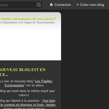
Connexion
+
Créer mon blog
 et herbes aromatiques de mon panier?
r l'alimentation et le respect de l'environnement...
NOUVEAU BLOG EST EN
E...
 y est, le nouveau blog "
Les Papilles
Estomaquées
" est en place.
blog qui reste dans le même esprit que
celui-ci.
log qui répond à la question
:
Que faire
le contenu en légumes et fruits, herbes,
plantes et fleurs (aromatiques,