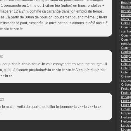
Bouché
+ 1 bergamote ou 1 lime ou 1 citron bio (entier) en fines rondelles +
Bouillo
mousse
es macérer 12 à 24h, comme ça t'arrange dans ton emploi du temps.
Boulett
prise... à partir de 30mn de bouillon (doucement quand même...) tu<br
röstis..
nsistance te plait, c'est prêt. Je mixe car nous aimons le côté facile à
Cakes,
Commen
> <br /> <br />
stérilis
Comment
Commen
remplac
Commen
Confitu
Congele
30
Côté an
ucoup!<br /> <br /> <br /> Je vais essayer de trouver une courge... il
Côté li
Côté re
n, ça ira à l'année prochaine!<br /> <br /> <br /> A +<br /> <br /> <br
Côté us
/> <br />
Crèmes
sauces
Crêpes
Fruits 
Fruits
escargo
:23
Fruits 
Fruits 
n le matin , voilà de quoi ensoleiller le journée<br /> <br /> <br />
Graine
>
Gratins
Herbes
Herbes
La piz
Légume