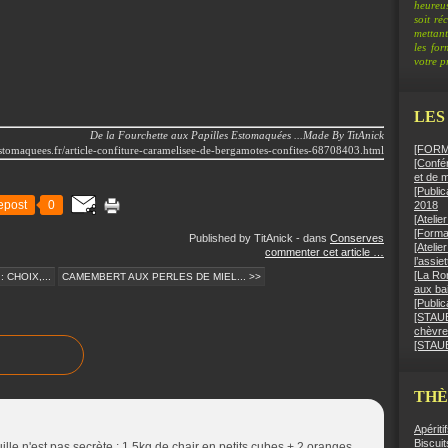
heureus
soit ré
mettant
les fo
votre pr
LES
De la Fourchette aux Papilles Estomaquées ...Made By TitAnick
[FORMA
estomaquees.fr/article-confiture-caramelisee-de-bergamotes-confites-68708403.html
[Confér
et de 
[Public
epost
0
2018
[Ateli
[Format
Published by TitAnick
-
dans
Conserves
[Atelie
commenter cet article
…
l’assie
[La Ro
 CHOIX,...
CAMEMBERT AUX PERLES DE MIEL... >>
aux bai
[Public
[STAUB]
chèvre
[STAUB
TH
Apériti
Biscuit
uille n'est pas secrète : 1,5kg de chair en petits cubes + 2 oranges