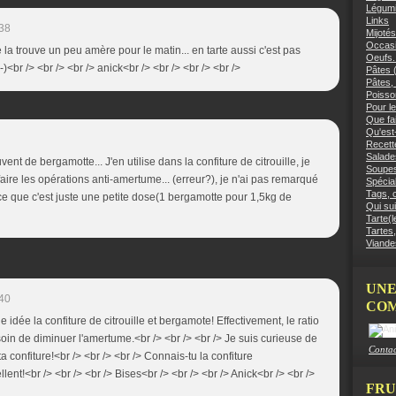
Légumi
Links
:38
Mijotés
Occasi
la trouve un peu amère pour le matin... en tarte aussi c'est pas
Oeufs.
;-)<br /> <br /> <br /> anick<br /> <br /> <br /> <br />
Pâtes (
Pâtes, 
Poisso
Pour le
Que fai
Qu'est
Recett
Salades
ent de bergamotte... J'en utilise dans la confiture de citrouille, je
Soupes
 faire les opérations anti-amertume... (erreur?), je n'ai pas remarqué
Spécial
Tags, c
rce que c'est juste une petite dose(1 bergamotte pour 1,5kg de
Qui sui
Tarte(l
Tartes,
Viandes
UNE
:40
COM
e idée la confiture de citrouille et bergamote! Effectivement, le ratio
soin de diminuer l'amertume.<br /> <br /> <br /> Je suis curieuse de
Contac
a confiture!<br /> <br /> <br /> Connais-tu la confiture
llent!<br /> <br /> <br /> Bises<br /> <br /> <br /> Anick<br /> <br />
FRU