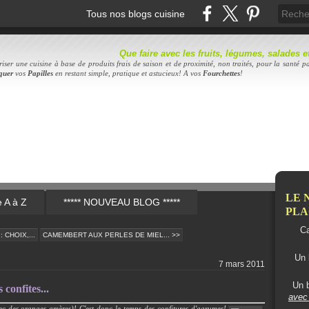
Tous nos blogs cuisine
Que faire avec les fruits, légumes, salades
iser une cuisine à base de produits frais de saison et de proximité, non traités, pour la santé pa
quer
vos
Papilles
en restant simple, pratique et astucieux! A vos
Fourc
hettes
!
LE 
e A à Z
***** NOUVEAU BLOG *****
PLAC
Ca
 CHOIX,...
CAMEMBERT AUX PERLES DE MIEL... >>
Un 
7 mars 2011
Un b
confites...
avec 
vec des oranges amères)! C'est donc le temps des confitures d'agrumes!