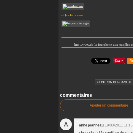
- Que faire avec...
http://www.de-la-fourchette-aux-papilles-
R
<< CITRON BERGAMOTE :
commentaires
Ajouter un commentaire
A
anne jeanneau
19/03/2011 11:15
<br /> <br /> Ma confiture de citro