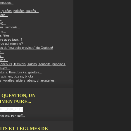
neuses...
, purées, poêlées, sautés...
ons...
..
à)...
riz, semoule...
ns...
s fêtes...
re avec (au)...?
-ce qui mitonne?
es de "ma belle province" du Québec!
...
...
ités...
oncours, festivals, salons, souhaits, principes,
s-je?...
ette)s, flans, bricks, galettes...
 quiches, pizzas, bricks...
, volailles, gibiers, abats, charcuteries...
 QUESTION, UN
MENTAIRE...
tez-moi par mail
...
ITS ET LÉGUMES DE