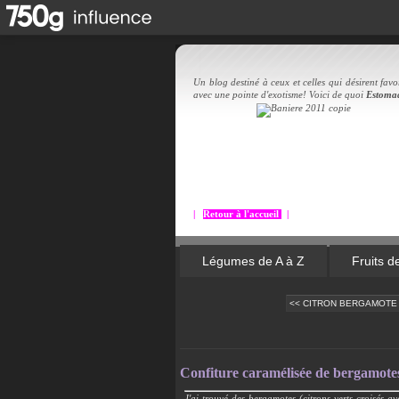
Un blog destiné à ceux et celles qui désirent favor
avec une pointe d'exotisme! Voici de quoi
Estoma
|
Retour à l'accueil
|
Légumes de A à Z
Fruits d
<< CITRON BERGAMOTE :
Confiture caramélisée de bergamotes 
J'ai trouvé des bergamotes (citrons verts croisés a