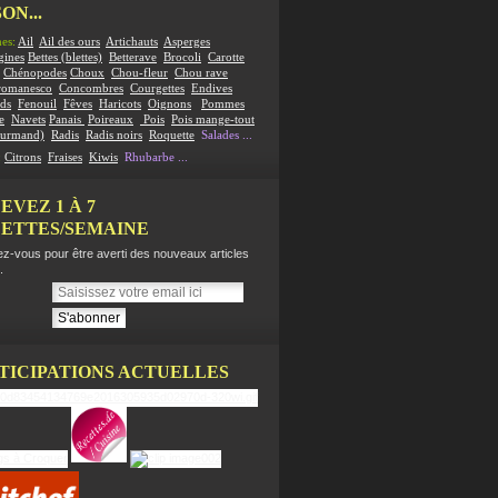
ON...
es:
Ail
Ail des ours
Artichauts
Asperges
gines
Bettes (blettes)
Betterave
Brocoli
Carotte
Chénopodes
Choux
Chou-fleur
Chou rave
romanesco
Concombres
Courgettes
Endives
ds
Fenouil
Fêves
Haricots
Oignons
Pommes
e
Navets
Panais
Poireaux
Pois
Pois mange-tout
ourmand)
Radis
Radis noirs
Roquette
Salades
...
:
Citrons
Fraises
Kiwis
Rhubarbe
...
EVEZ 1 À 7
ETTES/SEMAINE
z-vous pour être averti des nouveaux articles
.
TICIPATIONS ACTUELLES