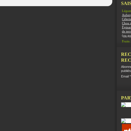
SAIS
Légum
Auber
Céleris
Chou 
Épinar
de terr
(ou g
Fruits 
REC
REC
Abonne
publiés
Email
PAR