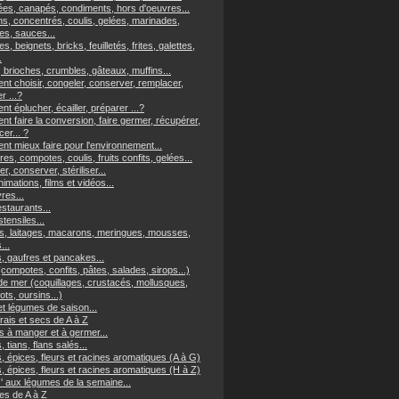
es, canapés, condiments, hors d'oeuvres...
ns, concentrés, coulis, gelées, marinades,
s, sauces...
es, beignets, bricks, feuilletés, frites, galettes,
.
 brioches, crumbles, gâteaux, muffins...
t choisir, congeler, conserver, remplacer,
er ...?
 éplucher, écailler, préparer ...?
t faire la conversion, faire germer, récupérer,
er... ?
t mieux faire pour l'environnement...
res, compotes, coulis, fruits confits, gelées...
r, conserver, stériliser...
imations, films et vidéos...
vres...
staurants...
tensiles...
, laitages, macarons, meringues, mousses,
...
, gaufres et pancakes...
(compotes, confits, pâtes, salades, sirops...)
 de mer (coquillages, crustacés, mollusques,
ts, oursins...)
et légumes de saison...
frais et secs de A à Z
s à manger et à germer...
, tians, flans salés...
, épices, fleurs et racines aromatiques (A à G)
, épices, fleurs et racines aromatiques (H à Z)
z' aux légumes de la semaine...
s de A à Z