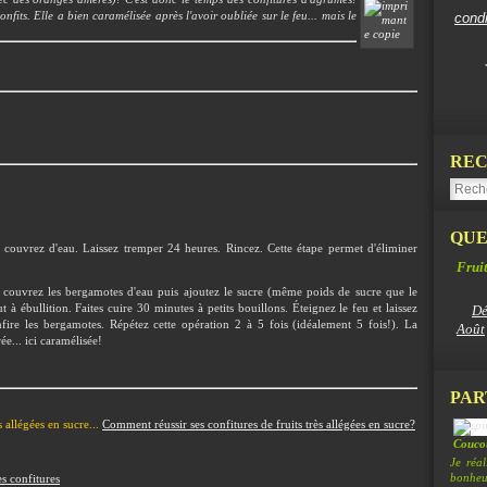
onfits. Elle a bien caramélisée après l'avoir oubliée sur le feu... mais le
cond
REC
QUE
couvrez d'eau. Laissez tremper 24 heures. Rincez. Cette étape permet d'éliminer
Fruit
, couvrez les bergamotes d'eau puis ajoutez le sucre (même poids de sucre que le
à ébullition. Faites cuire 30 minutes à petits bouillons. Éteignez le feu et laissez
Dé
fire les bergamotes. Répétez cette opération 2 à 5 fois (idéalement 5 fois!). La
Août
ée... ici caramélisée!
PAR
s allégées en sucre...
Comment réussir ses confitures de fruits très allégées en sucre?
Coucou
Je réa
bonheur
s confitures