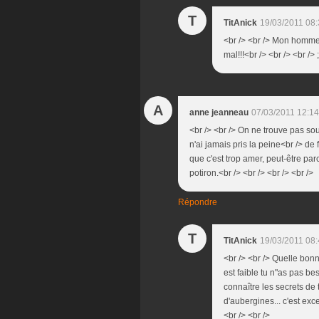
T
TitAnick
19/03/2011 08
<br /> <br /> Mon homme 
mal!!!<br /> <br /> <br /> 
A
anne jeanneau
07/03/2011 12:14
<br /> <br /> On ne trouve pas souv
n'ai jamais pris la peine<br /> de
que c'est trop amer, peut-être pa
potiron.<br /> <br /> <br /> <br />
Répondre
T
TitAnick
19/03/2011 08
<br /> <br /> Quelle bonn
est faible tu n"as pas be
connaître les secrets de t
d'aubergines... c'est exce
<br /> <br />