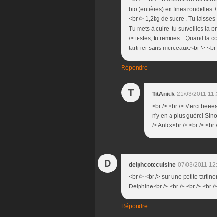
bio (entières) en fines rondelles 
<br /> 1,2kg de sucre . Tu laiss
Tu mets à cuire, tu surveilles la 
/> testes, tu remues... Quand la co
tartiner sans morceaux.<br /> <br /
Répondre
T
TitAnick
21/03/2011 11:
<br /> <br /> Merci beeea
n'y en a plus guère! Sino
/> Anick<br /> <br /> <br 
D
delphcotecuisine
07/03/2011 12
<br /> <br /> sur une petite tartine
Delphine<br /> <br /> <br /> <br /
Répondre