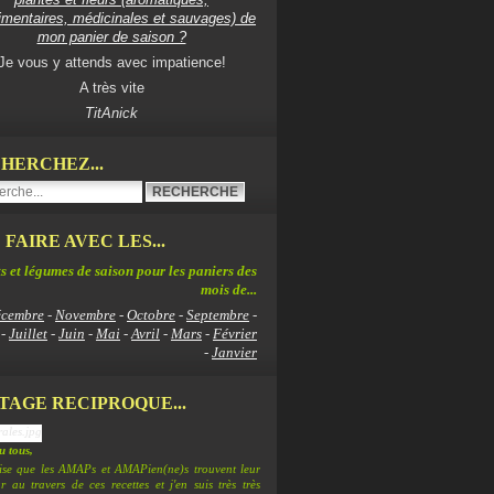
imentaires, médicinales et sauvages) de
mon panier de saison ?
Je vous y attends avec impatience!
A très vite
TitAnick
HERCHEZ...
 FAIRE AVEC LES...
s et légumes de saison pour les paniers des
mois de...
cembre
-
Novembre
-
Octobre
-
Septembre
-
-
Juillet
-
Juin
-
Mai
-
Avril
-
Mars
-
Février
-
Janvier
TAGE RECIPROQUE...
 tous,
lise que les AMAPs et AMAPien(ne)s trouvent leur
 au travers de ces recettes et j'en suis très très