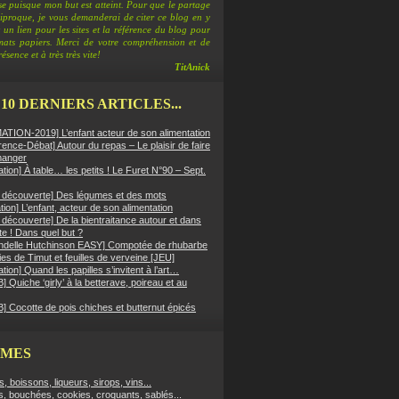
e puisque mon but est atteint. Pour que le partage
ciproque, je vous demanderai de citer ce blog en y
 un lien pour les sites et la référence du blog pour
rmats papiers. Merci de votre compréhension et de
ésence et à très très vite!
TitAnick
 10 DERNIERS ARTICLES...
TION-2019] L’enfant acteur de son alimentation
ence-Débat] Autour du repas – Le plaisir de faire
manger
ation] À table… les petits ! Le Furet N°90 – Sept.
er découverte] Des légumes et des mots
ion] L’enfant, acteur de son alimentation
r découverte] De la bientraitance autour et dans
tte ! Dans quel but ?
ndelle Hutchinson EASY] Compotée de rhubarbe
es de Timut et feuilles de verveine [JEU]
ation] Quand les papilles s’invitent à l’art…
 Quiche ‘girly’ à la betterave, poireau et au
] Cocotte de pois chiches et butternut épicés
ÈMES
fs, boissons, liqueurs, sirops, vins...
s, bouchées, cookies, croquants, sablés...