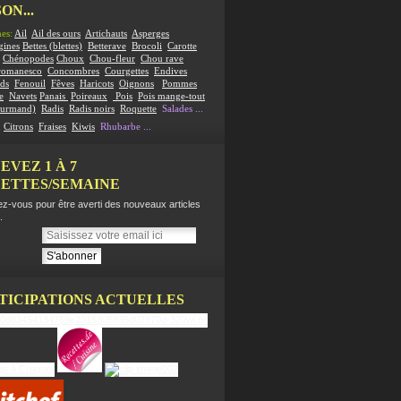
ON...
es:
Ail
Ail des ours
Artichauts
Asperges
gines
Bettes (blettes)
Betterave
Brocoli
Carotte
Chénopodes
Choux
Chou-fleur
Chou rave
romanesco
Concombres
Courgettes
Endives
ds
Fenouil
Fêves
Haricots
Oignons
Pommes
e
Navets
Panais
Poireaux
Pois
Pois mange-tout
ourmand)
Radis
Radis noirs
Roquette
Salades
...
:
Citrons
Fraises
Kiwis
Rhubarbe
...
EVEZ 1 À 7
ETTES/SEMAINE
z-vous pour être averti des nouveaux articles
.
TICIPATIONS ACTUELLES