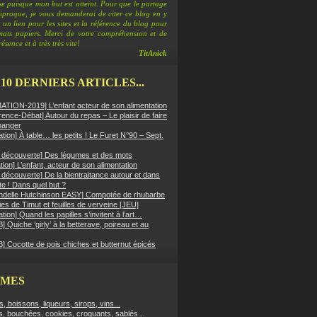
e puisque mon but est atteint. Pour que le partage
ciproque, je vous demanderai de citer ce blog en y
 un lien pour les sites et la référence du blog pour
rmats papiers. Merci de votre compréhension et de
ésence et à très très vite!
TitAnick
 10 DERNIERS ARTICLES...
TION-2019] L’enfant acteur de son alimentation
ence-Débat] Autour du repas – Le plaisir de faire
manger
ation] À table… les petits ! Le Furet N°90 – Sept.
er découverte] Des légumes et des mots
ion] L’enfant, acteur de son alimentation
r découverte] De la bientraitance autour et dans
tte ! Dans quel but ?
ndelle Hutchinson EASY] Compotée de rhubarbe
es de Timut et feuilles de verveine [JEU]
ation] Quand les papilles s’invitent à l’art…
 Quiche ‘girly’ à la betterave, poireau et au
] Cocotte de pois chiches et butternut épicés
ÈMES
fs, boissons, liqueurs, sirops, vins...
s, bouchées, cookies, croquants, sablés...