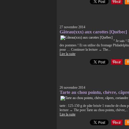
R
27 novembre 2014
Gâteau(xxx) aux carottes [Québec]
“ Je sais !
des pommes ! Et on utilise du fromage Philadelphi
pour … Continuer la lecture → The...
Lire la suite
R
26 novembre 2014
Tarte au chou pointu, chèvre, câpre
tarte : 125-150 g de pâte brisée 1 tranche de chou 
lecture → The post Tarte au chou pointu, chèvre,...
Lire la suite
R