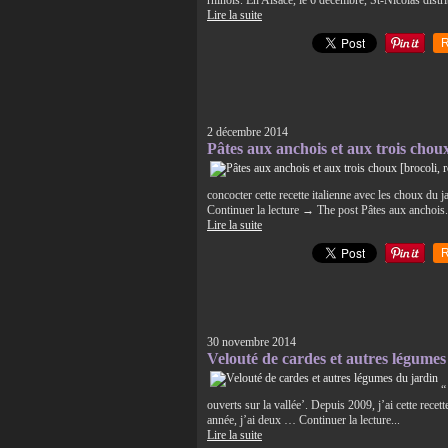
rhinois. En Alsace, le 6 décembre, St-Nicolas distr
Lire la suite
R
2 décembre 2014
Pâtes aux anchois et aux trois chou
concocter cette recette italienne avec les choux du 
Continuer la lecture → The post Pâtes aux anchois.
Lire la suite
R
30 novembre 2014
Velouté de cardes et autres légumes
“
ouverts sur la vallée’. Depuis 2009, j’ai cette rece
année, j’ai deux … Continuer la lecture...
Lire la suite