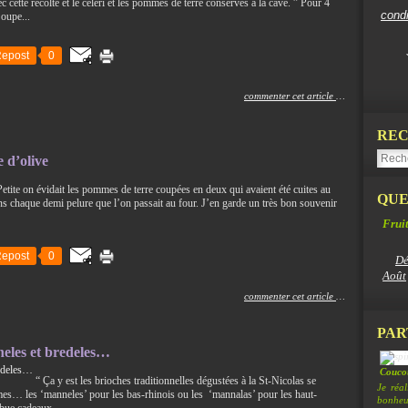
ec cette récolte et le céleri et les pommes de terre conservés à la cave. ” Pour 4
cond
oupe...
epost
0
commenter cet article
…
REC
 d’olive
Petite on évidait les pommes de terre coupées en deux qui avaient été cuites au
QUE
ns chaque demi pelure que l’on passait au four. J’en garde un très bon souvenir
Fruit
epost
0
Dé
Août
commenter cet article
…
PAR
eles et bredeles…
Coucou
“ Ça y est les brioches traditionnelles dégustées à la St-Nicolas se
Je réa
mes… les ‘manneles’ pour les bas-rhinois ou les ‘mannalas’ pour les haut-
bonheur