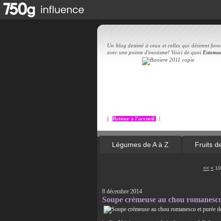
Un blog destiné à ceux et celles qui désirent favor
avec une pointe d'exotisme! Voici de quoi
Estoma
|
Retour à l'accueil
|
Légumes de A à Z
Fruits d
<<
<
10
8 décembre 2014
Soupe crémeuse au chou romanesco 