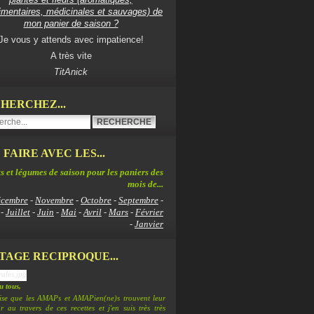
imentaires, médicinales et sauvages) de
mon panier de saison ?
Je vous y attends avec impatience!
A très vite
TitAnick
HERCHEZ...
 FAIRE AVEC LES...
s et légumes de saison pour les paniers des
mois de...
cembre
-
Novembre
-
Octobre
-
Septembre
-
-
Juillet
-
Juin
-
Mai
-
Avril
-
Mars
-
Février
-
Janvier
TAGE RECIPROQUE...
 tous,
lise que les AMAPs et AMAPien(ne)s trouvent leur
 au travers de ces recettes et j'en suis très très