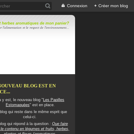
Connexion
+
Créer mon blog
 et herbes aromatiques de mon panier?
r l'alimentation et le respect de l'environnement...
NOUVEAU BLOG EST EN
E...
 y est, le nouveau blog "
Les Papilles
Estomaquées
" est en place.
blog qui reste dans le même esprit que
celui-ci.
log qui répond à la question
:
Que faire
le contenu en légumes et fruits, herbes,
plantes et fleurs (aromatiques,