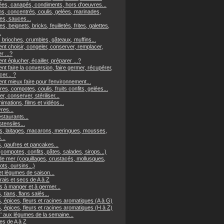
es, canapés, condiments, hors d'oeuvres...
ns, concentrés, coulis, gelées, marinades,
s, sauces...
es, beignets, bricks, feuilletés, frites, galettes,
.
 brioches, crumbles, gâteaux, muffins...
t choisir, congeler, conserver, remplacer,
er ...?
 éplucher, écailler, préparer ...?
t faire la conversion, faire germer, récupérer,
er... ?
t mieux faire pour l'environnement...
res, compotes, coulis, fruits confits, gelées...
r, conserver, stériliser...
imations, films et vidéos...
vres...
staurants...
tensiles...
, laitages, macarons, meringues, mousses,
...
, gaufres et pancakes...
(compotes, confits, pâtes, salades, sirops...)
 de mer (coquillages, crustacés, mollusques,
ts, oursins...)
et légumes de saison...
frais et secs de A à Z
s à manger et à germer...
, tians, flans salés...
, épices, fleurs et racines aromatiques (A à G)
, épices, fleurs et racines aromatiques (H à Z)
z' aux légumes de la semaine...
s de A à Z