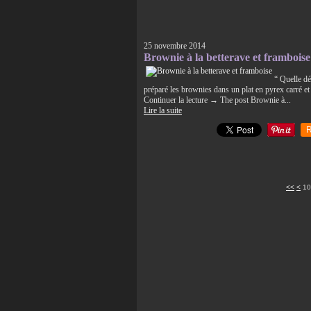
25 novembre 2014
Brownie à la betterave et framboise
“ Quelle dé
préparé les brownies dans un plat en pyrex carré 
Continuer la lecture → The post Brownie à...
Lire la suite
R
<<
<
10