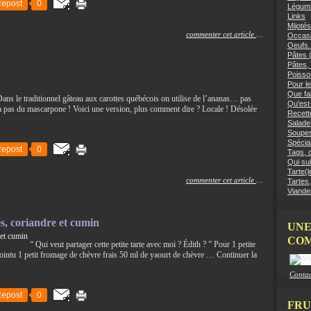
epost
0
Légumi
Links
Mijotés
commenter cet article
…
Occasi
Oeufs.
Pâtes (
Pâtes, 
Poisso
Pour le
Que fai
 Dans le traditionnel gâteau aux carottes québécois on utilise de l’ananas… pas
Qu'est
a pas du mascarpone ! Voici une version, plus comment dire ? Locale ! Désolée
Recett
Salades
Soupes
Spécial
epost
0
Tags, c
Qui sui
Tarte(l
commenter cet article
…
Tartes,
Viandes
s, coriandre et cumin
UNE
COM
“ Qui veut partager cette petite tarte avec moi ? Édith ? ” Pour 1 petite
pointu 1 petit fromage de chèvre frais 50 ml de yaourt de chèvre … Continuer la
Contac
epost
0
FRU