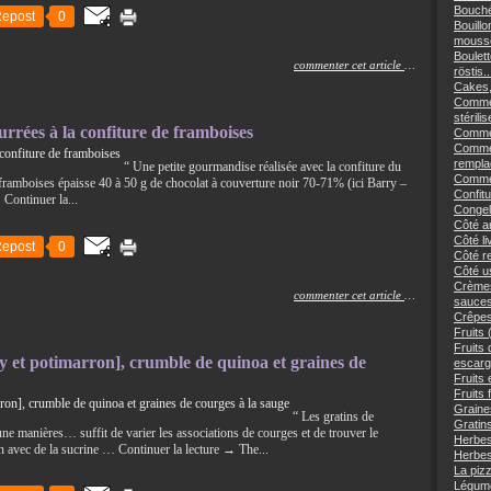
Bouché
epost
0
Bouillo
mousse
Boulett
commenter cet article
…
röstis..
Cakes,
Commen
stérilis
urrées à la confiture de framboises
Comment
Commen
remplac
“ Une petite gourmandise réalisée avec la confiture du
Commen
 framboises épaisse 40 à 50 g de chocolat à couverture noir 70-71% (ici Barry –
Confitu
 Continuer la...
Congele
Côté an
Côté li
epost
0
Côté re
Côté us
Crèmes
commenter cet article
…
sauces
Crêpes
Fruits 
Fruits
y et potimarron], crumble de quinoa et graines de
escargo
Fruits 
Fruits 
Graine
“ Les gratins de
Gratins
 une manières… suffit de varier les associations de courges et de trouver le
Herbes
tin avec de la sucrine … Continuer la lecture → The...
Herbes
La piz
Légume