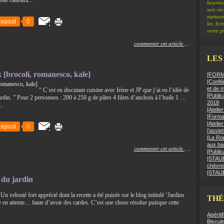
ibue cadeaux...
heureus
soit ré
mettant
epost
0
les fo
votre pr
commenter cet article
…
LES
x [brocoli, romanesco, kale]
[FORMA
[Confér
et de 
“ C’est en discutant cuisine avec Irène et JP que j’ai eu l’idée de
[Public
jardin. ” Pour 2 personnes : 200 à 250 g de pâtes 4 filets d’anchois à l’huile 1 …
2018
..
[Ateli
[Format
[Atelie
epost
0
l’assie
[La Ro
aux bai
commenter cet article
…
[Public
[STAUB]
chèvre
[STAUB
 du jardin
 Un velouté fort apprécié dont la recette a été puisée sur le blog intitulé ‘Jardins
TH
tte en attente… faute d’avoir des cardes. C’est une chose résolue puisque cette
Apériti
Biscuit