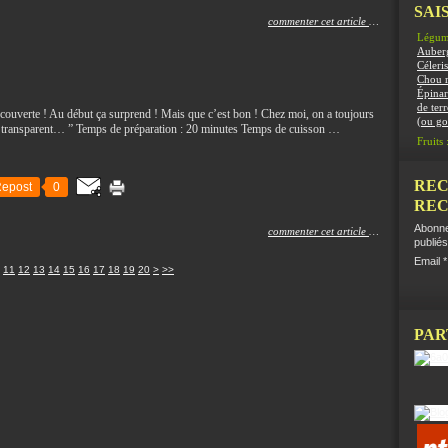
SAIS
commenter cet article
…
Légum
Auber
Céleris
Chou 
Épinar
de terr
couverte ! Au début ça surprend ! Mais que c’est bon ! Chez moi, on a toujours
(ou g
et transparent… ” Temps de préparation : 20 minutes Temps de cuisson …
Fruits 
REC
epost
0
REC
Abonne
commenter cet article
…
publiés
Email
30
40
50
60
70
80
90
100
11
12
13
14
15
16
17
18
19
20
>
>>
PAR