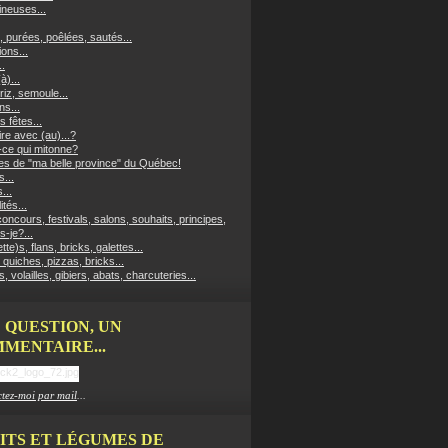
neuses...
, purées, poêlées, sautés...
ons...
..
à)...
riz, semoule...
ns...
s fêtes...
re avec (au)...?
-ce qui mitonne?
es de "ma belle province" du Québec!
...
...
ités...
oncours, festivals, salons, souhaits, principes,
s-je?...
ette)s, flans, bricks, galettes...
 quiches, pizzas, bricks...
, volailles, gibiers, abats, charcuteries...
 QUESTION, UN
MENTAIRE...
tez-moi par mail
...
ITS ET LÉGUMES DE