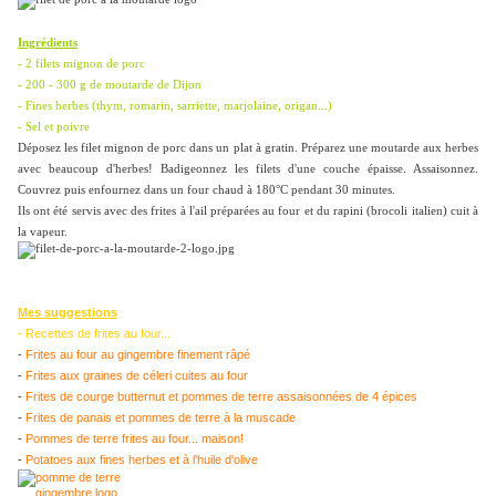
Ingrédients
- 2 filets mignon de porc
- 200 - 300 g de moutarde de Dijon
- Fines herbes (thym, romarin, sarriette, marjolaine, origan...)
- Sel et poivre
Déposez les filet mignon de porc dans un plat à gratin. Préparez une moutarde aux herbes
avec beaucoup d'herbes! Badigeonnez les filets d'une couche épaisse. Assaisonnez.
Couvrez puis enfournez dans un four chaud à 180°C pendant 30 minutes.
Ils ont été servis avec des frites à l'ail préparées au four et du rapini (brocoli italien) cuit à
la vapeur.
Mes suggestions
- Recettes de frites au four...
-
Frites au four au gingembre finement râpé
-
Frites aux graines de céleri cuites au four
-
Frites de courge butternut et pommes de terre assaisonnées de 4 épices
-
Frites de panais et pommes de terre à la muscade
-
Pommes de terre frites au four... maison!
-
Potatoes aux fines herbes et à l'huile d'olive