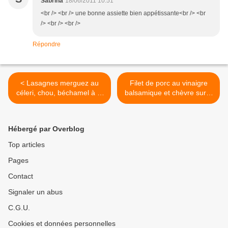
Sabrina
18/06/2011 10:51
<br /> <br /> une bonne assiette bien appétissante<br /> <br
/> <br /> <br />
Répondre
< Lasagnes merguez au
Filet de porc au vinaigre
céleri, chou, béchamel à la
balsamique et chèvre sur 3
betterave et navet
légumes racines >
Hébergé par Overblog
Top articles
Pages
Contact
Signaler un abus
C.G.U.
Cookies et données personnelles