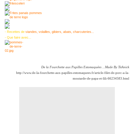
- Recettes de
viandes, volailles, gibiers, abats, charcuteries...
- Que faire avec...
De la Fourchette aux Papilles Estomaquées ...Made By TitAnick
http://www.de-la-fourchette-aux-papilles-estomaquees.fr/article-filet-de-porc-a-la-
moutarde-de-papa-et-lili-66234583.html