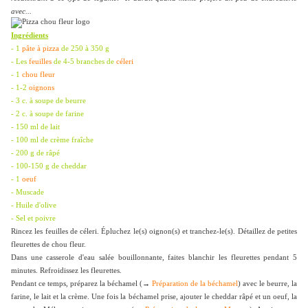
avec...
Ingrédients
- 1
pâte à pizza
de 250 à 350 g
- Les
feuilles
de 4-5 branches de
céleri
- 1
chou fleur
- 1-2
oignons
- 3 c. à soupe de beurre
- 2 c. à soupe de farine
- 150 ml de lait
- 100 ml de crème fraîche
- 200 g de râpé
- 100-150 g de cheddar
- 1
oeuf
- Muscade
- Huile d'olive
- Sel et poivre
Rincez les feuilles de céleri. Épluchez le(s) oignon(s) et tranchez-le(s). Détaillez de petites
fleurettes de chou fleur.
Dans une casserole d'eau salée bouillonnante, faites blanchir les fleurettes pendant 5
minutes. Refroidissez les fleurettes.
Pendant ce temps, préparez la béchamel (→
Préparation de la béchamel
) avec le beurre, la
farine, le lait et la crème. Une fois la béchamel prise, ajouter le cheddar râpé et un oeuf, la