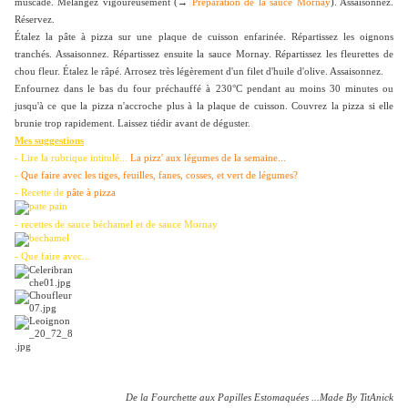
muscade. Mélangez vigoureusement (→
Préparation de la sauce Mornay
). Assaisonnez.
Réservez.
Étalez la pâte à pizza sur une plaque de cuisson enfarinée. Répartissez les oignons
tranchés. Assaisonnez. Répartissez ensuite la sauce Mornay. Répartissez les fleurettes de
chou fleur. Étalez le râpé. Arrosez très légèrement d'un filet d'huile d'olive. Assaisonnez.
Enfournez dans le bas du four préchauffé à 230°C pendant au moins 30 minutes ou
jusqu'à ce que la pizza n'accroche plus à la plaque de cuisson. Couvrez la pizza si elle
brunie trop rapidement. Laissez tiédir avant de déguster.
Mes suggestions
- Lire la rubrique intitulé...
La pizz' aux légumes de la semaine...
-
Que faire avec les tiges, feuilles, fanes, cosses, et vert de légumes?
- Recette de
pâte à pizza
- recettes de
sauce béchamel
et de
sauce Mornay
- Que faire avec...
De la Fourchette aux Papilles Estomaquées ...Made By TitAnick