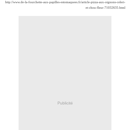
http://www.de-la-fourchette-aux-papilles-estomaquees.fr/article-pizza-aux-oignons-celeri-
et-chou-fleur-71032635.html
Publicité