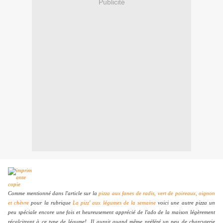
Publicité
Comme mentionné dans l'article sur la
pizza aux fanes de radis, vert de poireaux, oignon
et chèvre
pour la rubrique
La pizz' aux légumes de la semaine
voici une autre pizza un
peu spéciale encore une fois et heureusement apprécié de l'ado de la maison légèrement
récalcitrant à ce type de légume
! Il aurait quand même préféré un peu de charcuterie